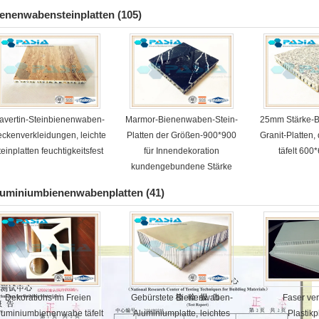
Oberflächenfilm beschichtet
für Yac
enenwabensteinplatten
(105)
ravertin-Steinbienenwaben-
Marmor-Bienenwaben-Stein-
25mm Stärke-
ckenverkleidungen, leichte
Platten der Größen-900*900
Granit-Platten,
teinplatten feuchtigkeitsfest
für Innendekoration
täfelt 60
kundengebundene Stärke
luminiumbienenwabenplatten
(41)
Dekorations-im Freien
Gebürstete Bienenwaben-
Faser ve
luminiumbienenwabe täfelt
Aluminiumplatte, leichtes
Plastikp