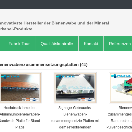
nnovativste Hersteller der Bienenwabe und der Mineral
erkabel-Produkte
Fabrik Tour
Qualitätskontrolle
Kontakt
Referenzen
ienenwabenzusammensetzungsplatten
(41)
Hochdruck lamelliert
Signage-Gebrauchs-
Bienen
Aluminiumbienenwaben-
Bienenwaben-
zusammengeset
Sandwich-Platte für Stand-
zusammengesetzte Platten mit
Rand rechte
Platte
dem reflektierenden
Pulver beschich