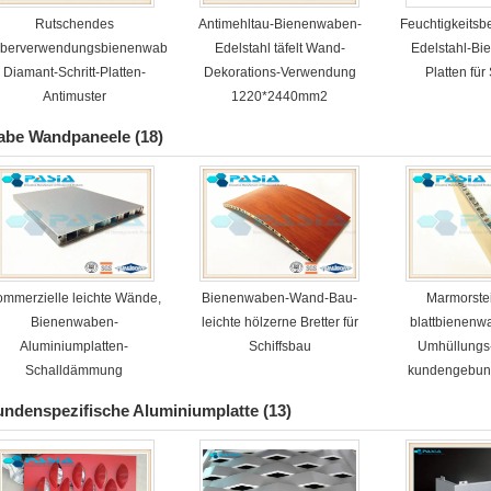
Rutschendes
Antimehltau-Bienenwaben-
Feuchtigkeitsb
berverwendungsbienenwabenedelstahlblech
Edelstahl täfelt Wand-
Edelstahl-B
Diamant-Schritt-Platten-
Dekorations-Verwendung
Platten für
Antimuster
1220*2440mm2
abe Wandpaneele
(18)
ommerzielle leichte Wände,
Bienenwaben-Wand-Bau-
Marmorstei
Bienenwaben-
leichte hölzerne Bretter für
blattbienen
Aluminiumplatten-
Schiffsbau
Umhüllungs
Schalldämmung
kundengebun
ndenspezifische Aluminiumplatte
(13)