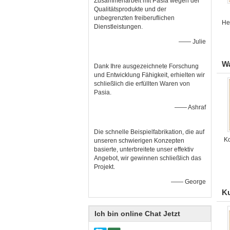
Zusammenarbeit mit Pasia wegen der
Qualitätsprodukte und der
unbegrenzten freiberuflichen
He
Dienstleistungen.
—— Julie
W
Dank Ihre ausgezeichnete Forschung
und Entwicklung Fähigkeit, erhielten wir
schließlich die erfüllten Waren von
Pasia.
—— Ashraf
Die schnelle Beispielfabrikation, die auf
K
unseren schwierigen Konzepten
basierte, unterbreitete unser effektiv
Angebot, wir gewinnen schließlich das
Projekt.
—— George
Ku
Ich bin online Chat Jetzt