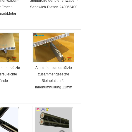
enenwaben-
Steingröße der bienenwaben-
r Fracht-
Sandwich-Platten-2400*2400
irad/Motor
 unterstützte
Aluminium unterstützte
re, leichte
zusammengesetzte
wände
Steinplatten für
Innenumhüllung 12mm
Antiverschleiß