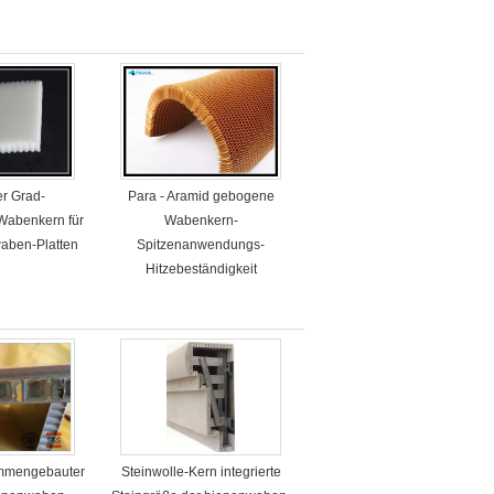
er Grad-
Para - Aramid gebogene
Wabenkern für
Wabenkern-
waben-Platten
Spitzenanwendungs-
Hitzebeständigkeit
ammengebauter
Steinwolle-Kern integrierte