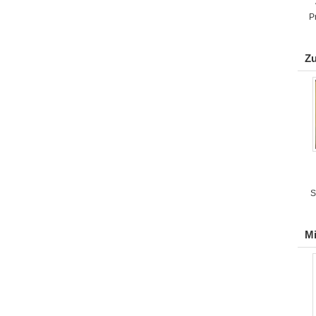
P
Zu
S
Mi