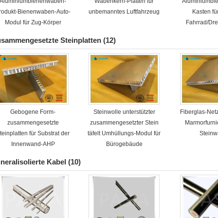
Aluminiumbienenwaben-
Wabenkern-Platten für
Aluminiumbi
rodukt-Bienenwaben-Auto-
unbemanntes Luftfahrzeug
Kasten fü
Modul für Zug-Körper
Fahrrad/Dre
sammengesetzte Steinplatten
(12)
Gebogene Form-
Steinwolle unterstützter
Fiberglas-Netz
zusammengesetzte
zusammengesetzter Stein
Marmorfurnie
teinplatten für Substrat der
täfelt Umhüllungs-Modul für
Stein
Innenwand-AHP
Bürogebäude
neralisolierte Kabel
(10)