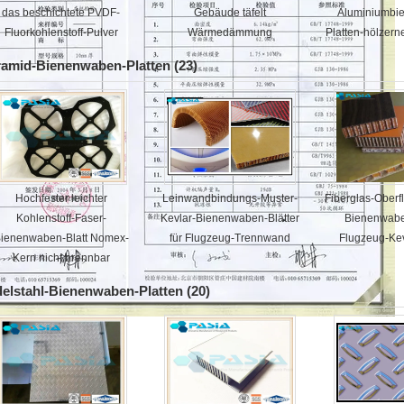
das beschichtete PVDF-
Gebäude täfelt
Aluminiumbi
Fluorkohlenstoff-Pulver
Wärmedämmung
Platten-hölzer
Rein
amid-Bienenwaben-Platten
(23)
Hochfester leichter
Leinwandbindungs-Muster-
Fiberglas-Oberf
Kohlenstoff-Faser-
Kevlar-Bienenwaben-Blätter
Bienenwabe
ienenwaben-Blatt Nomex-
für Flugzeug-Trennwand
Flugzeug-Ke
Kern nicht brennbar
elstahl-Bienenwaben-Platten
(20)