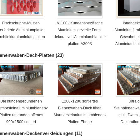
Fischschuppe-Muster-
A1100 / Kundenspezifische
Innendeko
erforierte Aluminiumplatte,
Aluminiumspezielle Form-
Aluminiumfurnie
rchitekturaluminiumplatten
dekoratives Aluminiumblatt der
Gewohnheit
platten-A3003
Aluminiumblat
enenwaben-Dach-Platten
(23)
Die kundengebundenen
1200x1200 sortiertes
Ultra 
rmorsteinaluminiumbienenwaben-
Bienenwaben-Dach täfelt
Steinbienenwab
Platten umranden offenes
Marmorsteinaluminiumbienenwaben-
multi Zweck
900x1500 sortiert
Platten-Ebene
Dekoration
ienenwaben-Deckenverkleidungen
(11)