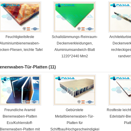
Feuchtigkeitsfeste
Schalldämmungs-Reinraum-
Architekturb
Aluminiumbienenwaben-
Deckenverkleidungen,
Deckenverk
ecken-Fliesen, leichte Tafel
Aluminiumsandwich-Blatt
rechteckiges
1220*2440 Mm2
randver
enenwaben-Tür-Platten
(11)
Freundliche Aramid
Gebürstete
Rostfeste leicht
Bienenwaben-Platten
Metallbienenwaben-Tür-
Edelstahl-B
Eco/Kohlenstoff-
Platten für
Plat
Bienenwaben-Platten mit
Schiffbau/Hochgeschwindigkeitszug