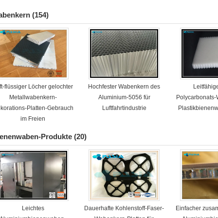
Muster-Behandlung
abenkern
(154)
ft-flüssiger Löcher gelochter
Hochfester Wabenkern des
Leitfähig
Metallwabenkern-
Aluminium-5056 für
Polycarbonats-
korations-Platten-Gebrauch
Luftfahrtindustrie
Plastikbienen
im Freien
ienenwaben-Produkte
(20)
Leichtes
Dauerhafte Kohlenstoff-Faser-
Einfacher zus