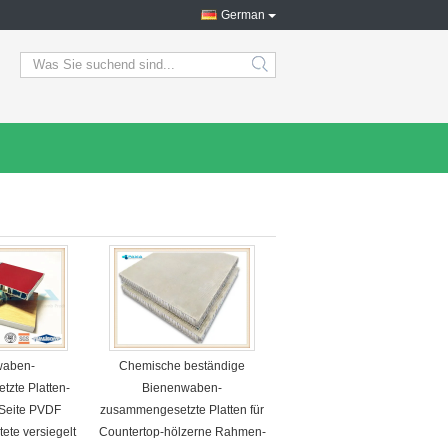
German
search
waben-
Chemische beständige
zte Platten-
Bienenwaben-
 Seite PVDF
zusammengesetzte Platten für
tete versiegelt
Countertop-hölzerne Rahmen-