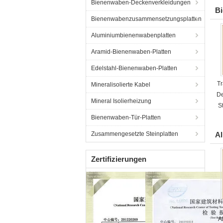
Bienenwaben-Deckenverkleidungen
Bi
Bienenwabenzusammensetzungsplatten
Aluminiumbienenwabenplatten
Aramid-Bienenwaben-Platten
Edelstahl-Bienenwaben-Platten
T
Mineralisolierte Kabel
De
Mineral Isolierheizung
S
Bienenwaben-Tür-Platten
Zusammengesetzte Steinplatten
A
Zertifizierungen
A