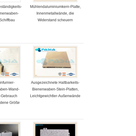
eständigkeits-
Mühlendaluminiumkern-Platte,
ienenwaben-
Innenmetallwände, die
 Schiffbau
Widerstand scheuern
nfurnier-
Ausgezeichnete Haltbarkeits-
waben-Wand-
Bienenwaben-Stein-Platten,
-Gebrauch
Leichtgewichtler-Außenwände
dene Größe