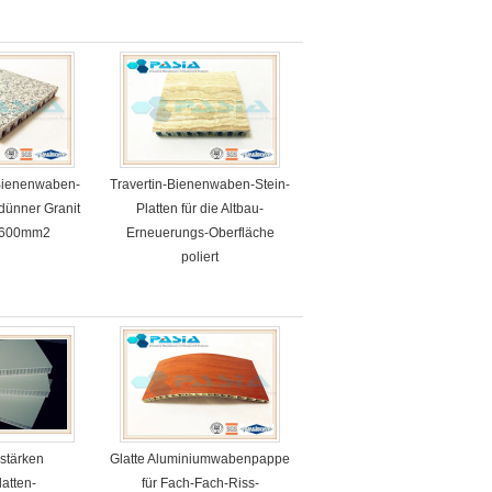
ht-Wand
Rand-Dichtung
Bienenwaben-
Travertin-Bienenwaben-Stein-
 dünner Granit
Platten für die Altbau-
0*600mm2
Erneuerungs-Oberfläche
poliert
rstärken
Glatte Aluminiumwabenpappe
latten-
für Fach-Fach-Riss-