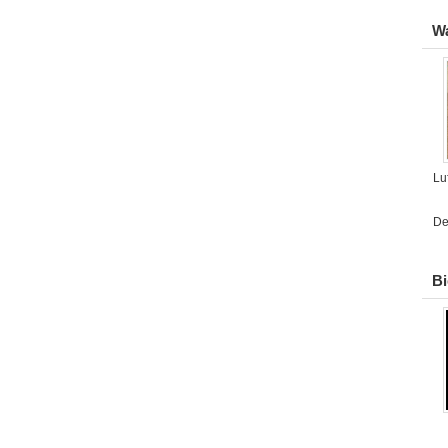
W
Lu
De
B