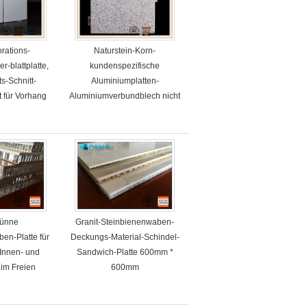
rations-
Naturstein-Korn-
r-blattplatte,
kundenspezifische
s-Schnitt-
Aluminiumplatten-
t für Vorhang
Aluminiumverbundblech nicht
rostend
dünne
Granit-Steinbienenwaben-
en-Platte für
Deckungs-Material-Schindel-
-Innen- und
Sandwich-Platte 600mm *
 im Freien
600mm