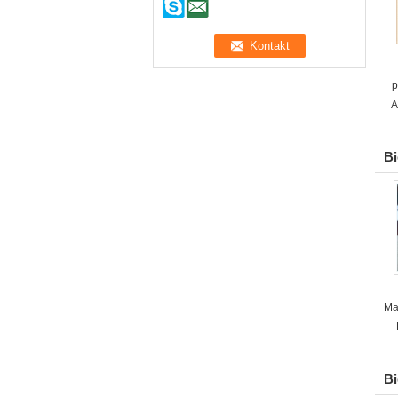
p
A
Bi
Ma
B