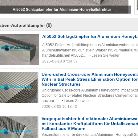
Hohe Niederschlagfestigkeit Leichtgewichts-Einschlagsschwächer von
Aluminium-Honigstockstruktur
(9)
aben-Aufpralldämpfer
Al5052 Schlagdämpfer für Aluminium-Honeyba
Al5052 Folien-Aufpralldämpfer aus Aluminiumwabenstruk
Aluminiumwabenstruktur ist ein Wabenstrukturmaterial fü
handelsüblichen Al5052...
Lesen Sie weiter
2026-03-18 07:34:57
Un-crushed Cross-core Aluminum Honeycomb
With Initial Peak Stress Elimination Option for
Nuclear Structures
Un-crushed Cross-core Aluminum Honeycomb Impact Attenu
Option for Safety-related Nuclear Structures​ Conventional
nuclear ...
Lesen Sie weiter
2026-08-02 16:18:43
Vorgequetschter bidirektionaler Aluminiumw
mit konstanter Kraftplattform für Unfallszenar
Falltest aus 9 Metern
Vorzerstümmelter bi-direktionale Aluminium-Honeyball-Sc