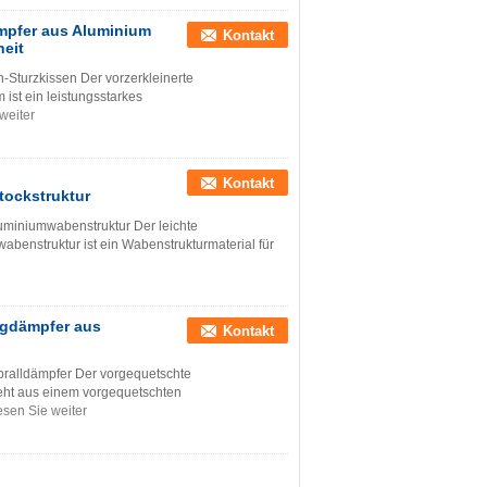
ämpfer aus Aluminium
Kontakt
heit
-Sturzkissen Der vorzerkleinerte
ist ein leistungsstarkes
weiter
Kontakt
ockstruktur
luminiumwabenstruktur Der leichte
abenstruktur ist ein Wabenstrukturmaterial für
agdämpfer aus
Kontakt
ralldämpfer Der vorgequetschte
ht aus einem vorgequetschten
esen Sie weiter