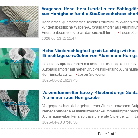
Vorgeschliffene, benutzerdefinierte Schlagd
aus Honighalm für die Straßenverkehrssicher
Hochfestes, quetschfestes, leichtes Aluminium-Wabenkern
kundenspezifische Waben-Aufpralldämpfer aus Aluminium 
Energieabsorptionsgerät, das speziell für ...
Lesen Sie 
2026-07-13 11:11:47
Hohe Niederschlagfestigkeit Leichtgewichts-
Einschlagsschwächer von Aluminium-Honigst
Leichter Aufpralldämpfer mit hoher Druckfestigkeit und A
Aufpralldämpfer mit hoher Druckfestigkeit und Aluminiumw
den Einsatz zur ...
Lesen Sie weiter
2026-06-02 19:29:45
Vorzerstümmelter Epoxy-Klebbindungs-Schl
Aluminium aus Honigsäcke
Vorgequetschter klebegebundener Aluminiumwaben-Aufp
klebegebundene Aluminiumwaben-Aufpralldämpfer beste
Aluminiumwabenkern, so dass die erste Stufe der ...
L
2026-04-20 07:46:56
Page 1 of 1