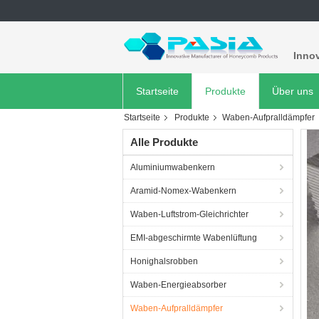
Innov
Startseite
Produkte
Über uns
Startseite
Produkte
Waben-Aufpralldämpfer
Alle Produkte
Aluminiumwabenkern
Aramid-Nomex-Wabenkern
Waben-Luftstrom-Gleichrichter
EMI-abgeschirmte Wabenlüftung
Honighalsrobben
Waben-Energieabsorber
Waben-Aufpralldämpfer