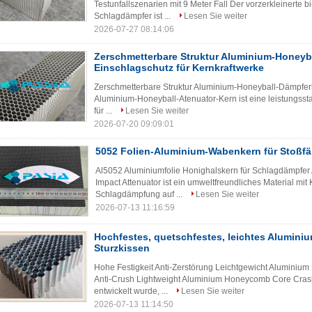
Testunfallszenarien mit 9 Meter Fall Der vorzerkleinerte 
Schlagdämpfer ist ...
Lesen Sie weiter
2026-07-27 08:14:06
Zerschmetterbare Struktur Aluminium-Honeyba
Einschlagschutz für Kernkraftwerke
Zerschmetterbare Struktur Aluminium-Honeyball-Dämpferk
Aluminium-Honeyball-Atenuator-Kern ist eine leistungsst
für ...
Lesen Sie weiter
2026-07-20 09:09:01
5052 Folien-Aluminium-Wabenkern für Stoßf
Al5052 Aluminiumfolie Honighalskern für Schlagdämpfer
Impact Attenuator ist ein umweltfreundliches Material mit
Schlagdämpfung auf ...
Lesen Sie weiter
2026-07-13 11:16:59
Hochfestes, quetschfestes, leichtes Alumin
Sturzkissen
Hohe Festigkeit Anti-Zerstörung Leichtgewicht Aluminium
Anti-Crush Lightweight Aluminium Honeycomb Core Crash 
entwickelt wurde, ...
Lesen Sie weiter
2026-07-13 11:14:50