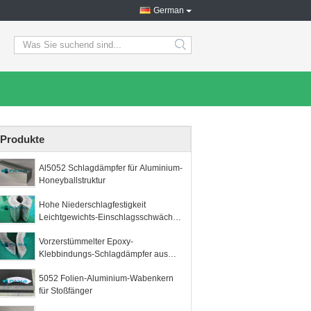
German
search
Produkte
Al5052 Schlagdämpfer für Aluminium-
Honeyballstruktur
Hohe Niederschlagfestigkeit
Leichtgewichts-Einschlagsschwächer
von Aluminium-Honigstockstruktur
Vorzerstümmelter Epoxy-
Klebbindungs-Schlagdämpfer aus
Aluminium aus Honigsäcke
5052 Folien-Aluminium-Wabenkern
für Stoßfänger