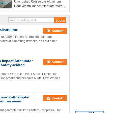
Un-crushed Cross-core Aluminum
Honeycomb Impact Attenuator With
Initial Peak Stress Elimination Option
for Safety-related Nuclear Structures
llstruktur
Kontakt
tur Al5052 Folien-Aufpralldämpfer aus
r Aufpralldämpfungszwecke, das auf einer
 Impact Attenuator
Kontakt
 Safety-related
ator With Initial Peak Stress Elimination
 impact attenuators have a fatal flaw. When a
aben-Stoßdämpfer
Kontakt
ien bei einem
hlagdämpfer mit konstantem Kraftplateau für