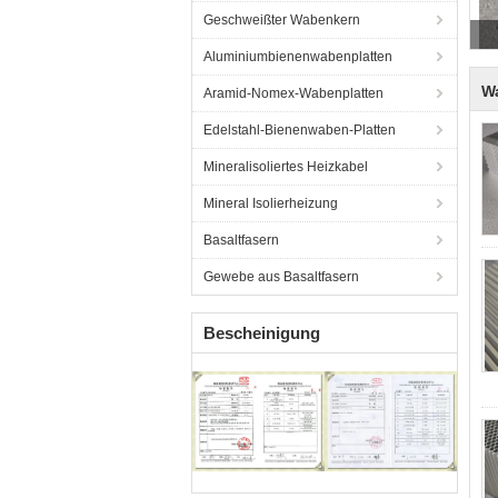
Geschweißter Wabenkern
Aluminiumbienenwabenplatten
W
Aramid-Nomex-Wabenplatten
Edelstahl-Bienenwaben-Platten
Mineralisoliertes Heizkabel
Mineral Isolierheizung
Basaltfasern
Gewebe aus Basaltfasern
Bescheinigung