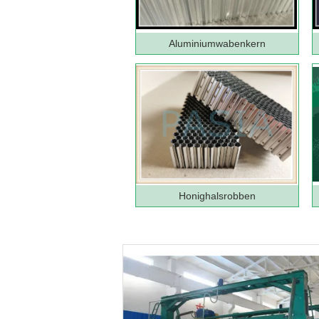
Aluminiumwabenkern
Honighalsrobben