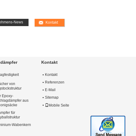
nehmens-News
Kontakt
ldämpfer
Kontakt
gfestigkeit
Kontakt
Referenzen
ächer von
stockstruktur
E-Mail
r Epoxy-
Sitemap
chlagdämpfer aus
Honigsäcke
Mobile Seite
mpfer für
ballstruktur
uminium-Wabenkern