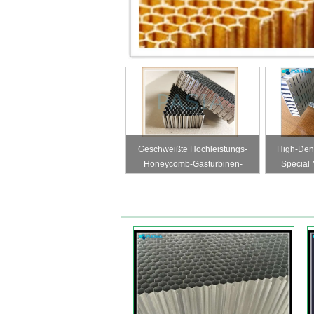
Geschweißte Hochleistungs-
High-Dens
Honeycomb-Gasturbinen-
Special
Luftdichtung
Hollo