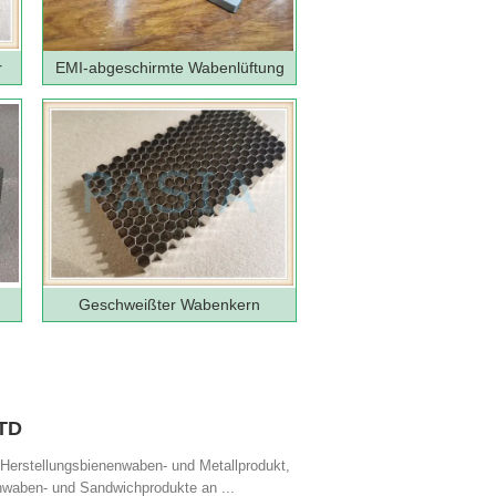
r
EMI-abgeschirmte Wabenlüftung
Geschweißter Wabenkern
TD
 Herstellungsbienenwaben- und Metallprodukt,
enwaben- und Sandwichprodukte an ...