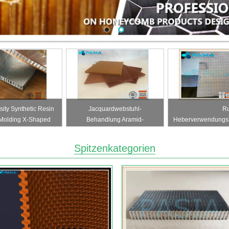
ity Synthetic Resin
Jacquardwebstuhl-
Ru
 Molding X-Shaped
Behandlung Aramid-
Heberverwendungs
w Turnover Box
Bienenwaben-Platten mit
Diamant-Schr
Epoxidharz-Pilz-Widerstand
Spitzenkategorien