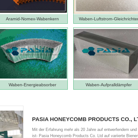
Aramid-Nomex-Wabenkern
Waben-Luftstrom-Gleichrichte
Waben-Energieabsorber
Waben-Aufpralldämpfer
PASIA HONEYCOMB PRODUCTS CO., L
Mit der Erfahrung mehr als 20 Jahre auf entwerfendem und
ist- Pasia Honeycomb Products Co. Ltd auf variierte Bien