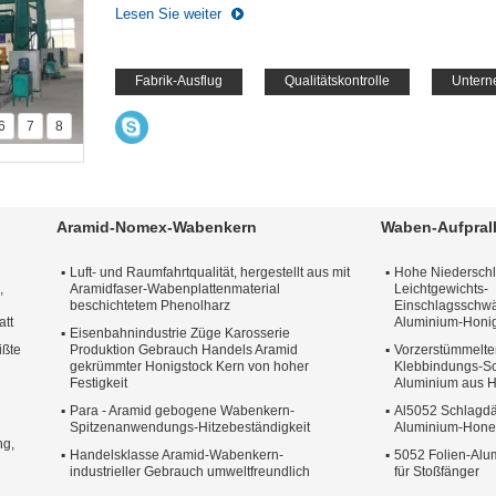
Lesen Sie weiter
Fabrik-Ausflug
Qualitätskontrolle
Unter
6
7
8
Aramid-Nomex-Wabenkern
Waben-Aufpral
Luft- und Raumfahrtqualität, hergestellt aus mit
Hohe Niederschla
,
Aramidfaser-Wabenplattenmaterial
Leichtgewichts-
beschichtetem Phenolharz
Einschlagsschw
att
Aluminium-Honig
Eisenbahnindustrie Züge Karosserie
ißte
Produktion Gebrauch Handels Aramid
Vorzerstümmelte
gekrümmter Honigstock Kern von hoher
Klebbindungs-S
Festigkeit
Aluminium aus 
Para - Aramid gebogene Wabenkern-
Al5052 Schlagdä
Spitzenanwendungs-Hitzebeständigkeit
Aluminium-Honey
ng,
Handelsklasse Aramid-Wabenkern-
5052 Folien-Al
industrieller Gebrauch umweltfreundlich
für Stoßfänger