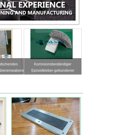
tschendes
Korrosionsbeständiger
bienenwabenedelstahlblech
Epoxidkleber-gebundener
itt-Platten-Antimuster
Aluminiumwaben-
Energieabsorber