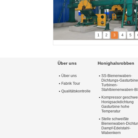
1
2
3
4
5
Über uns
Honighalsrobben
Über uns
SS-Bienenwaben-
Dichtungs-Gasturbine
Fabrik Tour
Turbinen-
Stahlbienenwaben-Bl
Qualitätskontrolle
Kompressor geschwe
Honigsackdichtung
Gasturbine hohe
Temperatur
Stelle schweißte
Bienenwaben-Dichtu
Dampf-Edelstahl-
Wabenkern