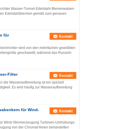
richter Wasser-Tunnel-Edelstahl-Bienenwaben-
bten Edelstahlblechen gemäß zum genauen
n für
Kontakt
leichrichter wird von den mehrfachen gewölbten
ellengröße geschweißt, während das Runzeln
er-Filter
Kontakt
 die Wasseraufbereitung ist ein speziell
gkeit. Es wird häufig zur Wasseraufbereitung
abenkern für Wind-
Kontakt
ür Wind-Stromerzeugung Turbinen-Umhüllungs-
ugung von der Chromat-freien behandelten