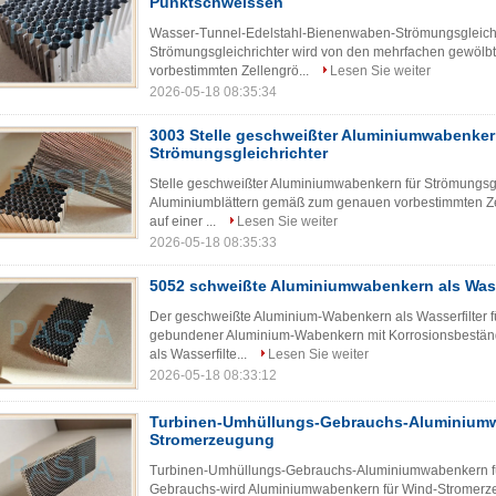
Punktschweissen
Wasser-Tunnel-Edelstahl-Bienenwaben-Strömungsgleich
Strömungsgleichrichter wird von den mehrfachen gewöl
vorbestimmten Zellengrö...
Lesen Sie weiter
2026-05-18 08:35:34
3003 Stelle geschweißter Aluminiumwabenker
Strömungsgleichrichter
Stelle geschweißter Aluminiumwabenkern für Strömungsg
Aluminiumblättern gemäß zum genauen vorbestimmten Z
auf einer ...
Lesen Sie weiter
2026-05-18 08:35:33
5052 schweißte Aluminiumwabenkern als Wass
Der geschweißte Aluminium-Wabenkern als Wasserfilter für
gebundener Aluminium-Wabenkern mit Korrosionsbeständi
als Wasserfilte...
Lesen Sie weiter
2026-05-18 08:33:12
Turbinen-Umhüllungs-Gebrauchs-Aluminiumw
Stromerzeugung
Turbinen-Umhüllungs-Gebrauchs-Aluminiumwabenkern f
Gebrauchs-wird Aluminiumwabenkern für Wind-Stromerze