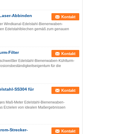
-Laser-Abbinden
Kontakt
er Windkanal-Edelstahl-Bienenwaben-
bten Edelstahlblechen gemäß zum genauen
rm-Filter
Kontakt
eschweißter Edelstahl-Bienenwaben-Kühlturm-
rrosionsbeständigkeitseigentum für die
lstahl-SS304 für
Kontakt
siges Maß-Meter Edelstahl-Bienenwaben-
 das Erzielen von idealen Maßergebnissen
rom-Strecker-
Kontakt