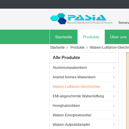
Innov
Startseite
Produkte
Über uns
Startseite
Produkte
Waben-Luftstrom-Gleichr
Alle Produkte
Aluminiumwabenkern
Aramid-Nomex-Wabenkern
Waben-Luftstrom-Gleichrichter
EMI-abgeschirmte Wabenlüftung
Honighalsrobben
Waben-Energieabsorber
Waben-Aufpralldämpfer