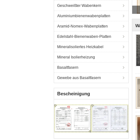
Geschweißter Wabenkern
Aluminiumbienenwabenplatten
Wa
Aramid-Nomex-Wabenplatten
Edelstahl-Bienenwaben-Platten
Mineralisoliertes Heizkabel
Mineral Isolierheizung
Basaltfasern
Gewebe aus Basaltfasern
Bescheinigung