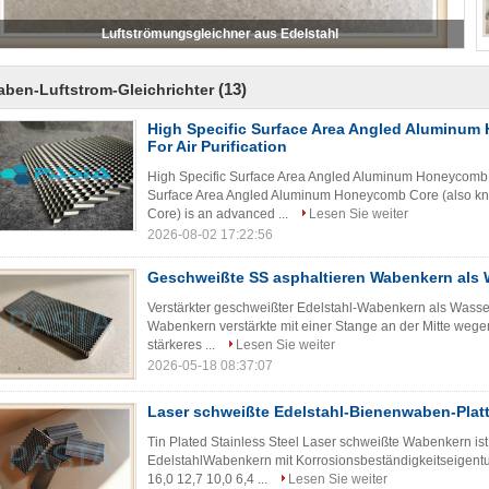
Luftströmungsgleichner aus Edelstahl
(13)
ben-Luftstrom-Gleichrichter
High Specific Surface Area Angled Aluminu
For Air Purification
High Specific Surface Area Angled Aluminum Honeycomb Co
Surface Area Angled Aluminum Honeycomb Core (also k
Core) is an advanced ...
Lesen Sie weiter
2026-08-02 17:22:56
Geschweißte SS asphaltieren Wabenkern als W
Verstärkter geschweißter Edelstahl-Wabenkern als Wasser
Wabenkern verstärkte mit einer Stange an der Mitte wege
stärkeres ...
Lesen Sie weiter
2026-05-18 08:37:07
Laser schweißte Edelstahl-Bienenwaben-Platte
Tin Plated Stainless Steel Laser schweißte Wabenkern is
EdelstahlWabenkern mit Korrosionsbeständigkeitseigentum
16,0 12,7 10,0 6,4 ...
Lesen Sie weiter