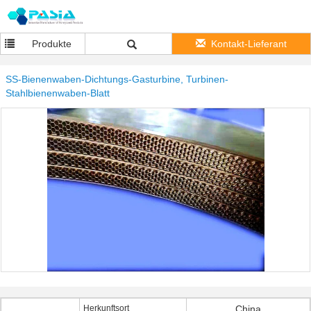
Produkte
Kontakt-Lieferant
SS-Bienenwaben-Dichtungs-Gasturbine, Turbinen-
Stahlbienenwaben-Blatt
Herkunftsort
China