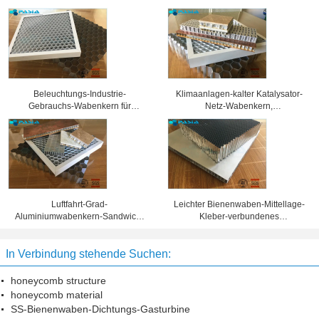
Beleuchtungs-Industrie-
Klimaanlagen-kalter Katalysator-
Gebrauchs-Wabenkern für
Netz-Wabenkern,
verschiedene Ausstellungs-
Aluminiumbienenwaben-Platten
Scheinwerfer-Gitter
Luftfahrt-Grad-
Leichter Bienenwaben-Mittellage-
Aluminiumwabenkern-Sandwich-
Kleber-verbundenes
materielle Korrosionsbeständigkeit
Aluminiumverbundblech
In Verbindung stehende Suchen:
honeycomb structure
honeycomb material
SS-Bienenwaben-Dichtungs-Gasturbine