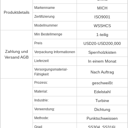
Markenname
MICH
Produktdetails
Zertifizierung
ISO9001
Modellnummer
WSSHCS
Min Bestellmenge
1-teilig
Preis
USD20-USD200,000
Zahlung und
Verpackung Informationen
Sperrholzkisten
Versand AGB
Lieferzeit
In einem Monat
Versorgungsmaterial-
Nach Auftrag
Fähigkeit
Prozess:
geschweißt
Material:
Edelstahl
Industrie:
Turbine
Verwendung:
Dichtung
Methode:
Punktschweissen
Grad:
SS304, SS316L