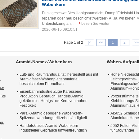
Wabenkern
Punktgeschweißtes Honigsaumdicht, Dampf Edelstahl H
repariert oder neu beschichtet werden? A: Ja, wir bieten
Unterstützung an, ...
Lesen Sie weiter
2026-06-15 09:10:51
Page 1 of 2
|<
<<
1
2
>>
Aramid-Nomex-Wabenkern
Waben-Aufpral
Luft- und Raumfahrtqualität, hergestellt aus mit
Hohe Niederschla
,
Aramidfaser-Wabenplattenmaterial
Leichtgewichts-
beschichtetem Phenolharz
Einschlagsschw
att
Aluminium-Honig
Eisenbahnindustrie Züge Karosserie
ißte
Produktion Gebrauch Handels Aramid
Vorzerstümmelte
gekrümmter Honigstock Kern von hoher
Klebbindungs-S
Festigkeit
Aluminium aus 
Para - Aramid gebogene Wabenkern-
Al5052 Schlagdä
Spitzenanwendungs-Hitzebeständigkeit
Aluminium-Honey
ng,
Handelsklasse Aramid-Wabenkern-
5052 Folien-Al
industrieller Gebrauch umweltfreundlich
für Stoßfänger