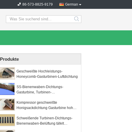
86-573-8825-9179
German
search
Produkte
Geschweißte Hochleistungs-
Honeycomb-Gasturbinen-Luftdichtung
SS-Bienenwaben-Dichtungs-
Gasturbine, Turbinen-
Stahlbienenwaben-Blatt
Kompressor geschweißte
Honigsackdichtung Gasturbine hohe
Temperatur
Schweißende Turbinen-Dichtungs-
Bienenwaben-Belüftung täfelt
Edelstahl