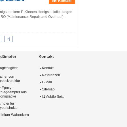
Kontakt
onigsaumkern F: Können Honigstockdichtungen
 MRO (Maintenance, Repair, and Overhaul) -
>|
ldämpfer
Kontakt
gfestigkeit
Kontakt
Referenzen
ächer von
stockstruktur
E-Mail
r Epoxy-
Sitemap
chlagdämpfer aus
Honigsäcke
Mobile Seite
mpfer für
ballstruktur
uminium-Wabenkern