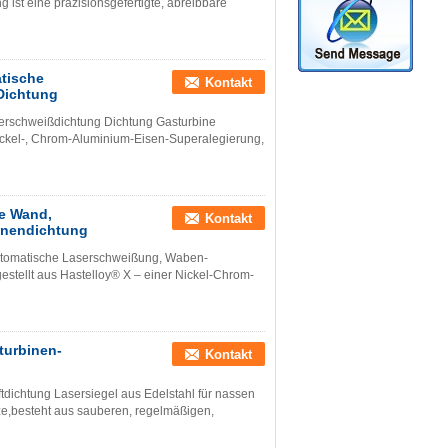
st eine präzisionsgefertigte, abreibbare
tische
Kontakt
Dichtung
rschweißdichtung Dichtung Gasturbine
Nickel-, Chrom-Aluminium-Eisen-Superalegierung,
ke Wand,
Kontakt
inendichtung
utomatische Laserschweißung, Waben-
estellt aus Hastelloy® X – einer Nickel-Chrom-
urbinen-
Kontakt
ichtung Lasersiegel aus Edelstahl für nassen
e,besteht aus sauberen, regelmäßigen,