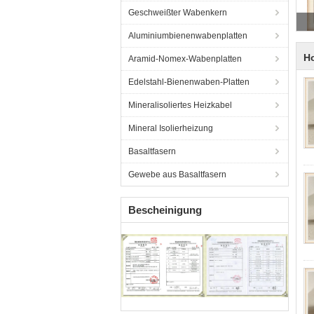
Geschweißter Wabenkern
S
Aluminiumbienenwabenplatten
H
Aramid-Nomex-Wabenplatten
Edelstahl-Bienenwaben-Platten
Mineralisoliertes Heizkabel
Mineral Isolierheizung
Basaltfasern
Gewebe aus Basaltfasern
Bescheinigung