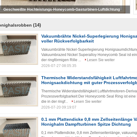
S-Bienenwaben-Dichtungs-Gasturbine, Turbinen-Stahlbienenwaben-Blatt
(14)
onighalsrobben
Vakuumbrähte Nickel-Superlegierung Honigs
voller Rückverfolgbarkeit
Vakuumbrähte Nickel-Superlegierung Honigsaumdichtung 
Vakuumbrazed Nickel Superalloy Honeycomb Seal ist ein
der ringförmigen Rille ...
Lesen Sie weiter
2026-07-27 08:05:35
Thermische Widerstandsfähigkeit Luftfahrtmo
Honigsackdichtung mit guter Prozessverfolgb
Thermische Widerstandsfähigkeit Luftfahrtmotoren-Deriva
Prozessverfolgbarkeit Der Honeycomb Seal Ring ist eine k
die in der ringf...
Lesen Sie weiter
2026-07-20 09:19:07
0.1 mm Plattendicke 0,8 mm Zellseitenlänge
Honighalm Dampfturbinen Spitze Dichtung
0,1 mm Plattendicke, 0,8 mm Zellenseitenlänge, vakuum