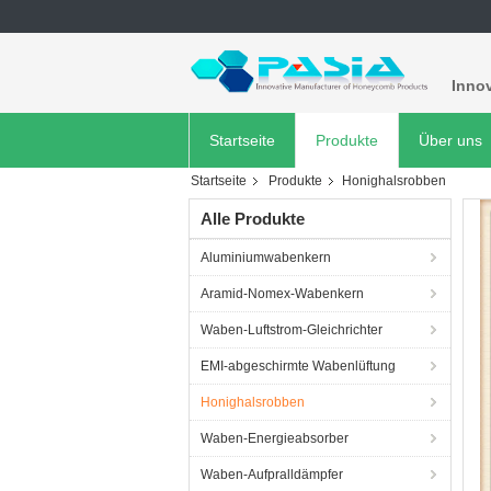
Innov
Startseite
Produkte
Über uns
Startseite
Produkte
Honighalsrobben
Alle Produkte
Aluminiumwabenkern
Aramid-Nomex-Wabenkern
Waben-Luftstrom-Gleichrichter
EMI-abgeschirmte Wabenlüftung
Honighalsrobben
Waben-Energieabsorber
Waben-Aufpralldämpfer