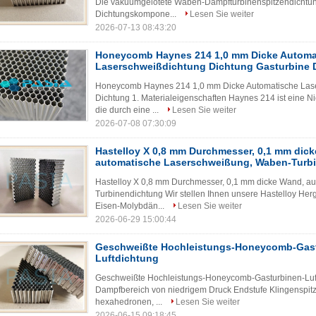
Die vakuumgelötete Waben-Dampfturbinenspitzendichtung i
Dichtungskompone...
Lesen Sie weiter
2026-07-13 08:43:20
Honeycomb Haynes 214 1,0 mm Dicke Automa
Laserschweißdichtung Dichtung Gasturbine 
Honeycomb Haynes 214 1,0 mm Dicke Automatische Lase
Dichtung 1. Materialeigenschaften Haynes 214 ist eine 
die durch eine ...
Lesen Sie weiter
2026-07-08 07:30:09
Hastelloy X 0,8 mm Durchmesser, 0,1 mm dic
automatische Laserschweißung, Waben-Turb
Hastelloy X 0,8 mm Durchmesser, 0,1 mm dicke Wand, a
Turbinendichtung Wir stellen Ihnen unsere Hastelloy Herg
Eisen-Molybdän...
Lesen Sie weiter
2026-06-29 15:00:44
Geschweißte Hochleistungs-Honeycomb-Gast
Luftdichtung
Geschweißte Hochleistungs-Honeycomb-Gasturbinen-Luftd
Dampfbereich von niedrigem Druck Endstufe Klingenspitz
hexahedronen, ...
Lesen Sie weiter
2026-06-15 09:18:45