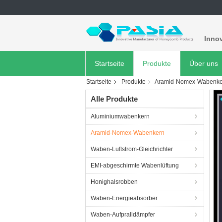
Innov
Startseite
Produkte
Über uns
Startseite
Produkte
Aramid-Nomex-Wabenke
Alle Produkte
Aluminiumwabenkern
Aramid-Nomex-Wabenkern
Waben-Luftstrom-Gleichrichter
EMI-abgeschirmte Wabenlüftung
Honighalsrobben
Waben-Energieabsorber
Waben-Aufpralldämpfer