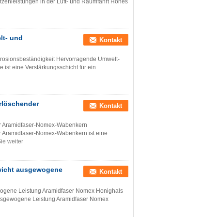
zenleistungen in der Luft- und Raumfahrt Hohes
lt- und
Kontakt
rosionsbeständigkeit Hervorragende Umwelt-
st eine Verstärkungsschicht für ein
rlöschender
Kontakt
r Aramidfaser-Nomex-Wabenkern
 Aramidfaser-Nomex-Wabenkern ist eine
ie weiter
ewicht ausgewogene
Kontakt
ewogene Leistung Aramidfaser Nomex Honighals
 ausgewogene Leistung Aramidfaser Nomex