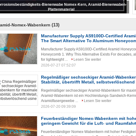
ra - Aramid gebogene Wabenkern-Spitzenanwendungs-Hitzebeständigkeit
(13)
ramid-Nomex-Wabenkern
Manufacturer Supply AS9100D-Certified Ara
The Smart Alternative To Aluminum Honeyco
Manufacturer Supply AS9100D-Certified Aramid Honeyco
Honeycomb 1. Why This Alternative Exists For decades, 
for lightweight ...
Lesen Sie weiter
2026-07-27 07:52:07
Regelmäßiger sechseckiger Aramid-Wabenker
Stabilität, übertrifft Metall, selbstverlöschend
Regelmäßiger sechseckiger Aramid-Wabenkern für maximale 
Aramid-Wabenkern ist ein Hochleistungs-Sandwich-Kernm
Aramidfasergewebe ...
Lesen Sie weiter
2026-07-20 09:39:09
Feuerbeständiger Nomex-Wabenkern mit hohe
geringem Gewicht für die Luft- und Raumfahr
Feuerbeständiger Nomex-Wabenkern mit hoher Festigkeit 