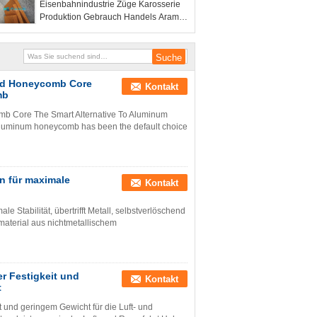
Eisenbahnindustrie Züge Karosserie
Produktion Gebrauch Handels Aramid
gekrümmter Honigstock Kern von
hoher Festigkeit
mid Honeycomb Core
Kontakt
mb
mb Core The Smart Alternative To Aluminum
aluminum honeycomb has been the default choice
n für maximale
Kontakt
Stabilität, übertrifft Metall, selbstverlöschend
aterial aus nichtmetallischem
r Festigkeit und
Kontakt
t
und geringem Gewicht für die Luft- und