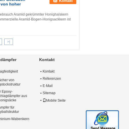
Kontakt
 von hoher
gebrauch Aramid gekrümmter Honighalskern
ommerzielle Aramid-Bogen-Honigsackkern ist
>|
ldämpfer
Kontakt
gfestigkeit
Kontakt
Referenzen
ächer von
stockstruktur
E-Mail
r Epoxy-
Sitemap
chlagdämpfer aus
Honigsäcke
Mobile Seite
mpfer für
ballstruktur
uminium-Wabenkern