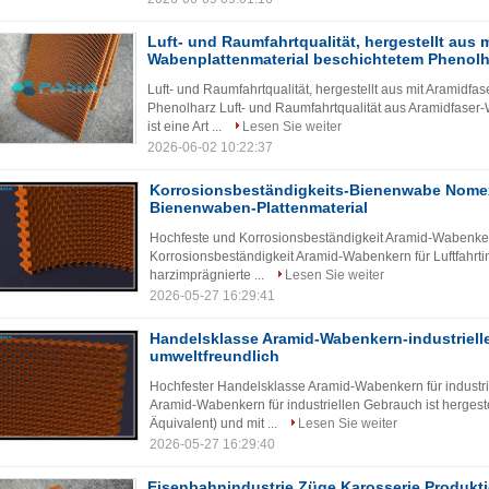
Luft- und Raumfahrtqualität, hergestellt aus 
Wabenplattenmaterial beschichtetem Phenolh
Luft- und Raumfahrtqualität, hergestellt aus mit Aramidf
Phenolharz Luft- und Raumfahrtqualität aus Aramidfaser
ist eine Art ...
Lesen Sie weiter
2026-06-02 10:22:37
Korrosionsbeständigkeits-Bienenwabe Nomex
Bienenwaben-Plattenmaterial
Hochfeste und Korrosionsbeständigkeit Aramid-Wabenkern
Korrosionsbeständigkeit Aramid-Wabenkern für Luftfahrtin
harzimprägnierte ...
Lesen Sie weiter
2026-05-27 16:29:41
Handelsklasse Aramid-Wabenkern-industriell
umweltfreundlich
Hochfester Handelsklasse Aramid-Wabenkern für industr
Aramid-Wabenkern für industriellen Gebrauch ist herges
Äquivalent) und mit ...
Lesen Sie weiter
2026-05-27 16:29:40
Eisenbahnindustrie Züge Karosserie Produkt