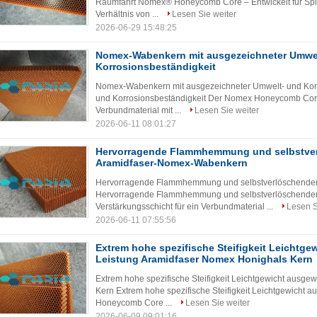
Raumfahrt Nomex® Honeycomb Core – Entwickelt für Spit
Verhältnis von ...
Lesen Sie weiter
2026-06-29 15:48:25
Nomex-Wabenkern mit ausgezeichneter Umwe
Korrosionsbeständigkeit
Nomex-Wabenkern mit ausgezeichneter Umwelt- und Kor
und Korrosionsbeständigkeit Der Nomex Honeycomb Core i
Verbundmaterial mit ...
Lesen Sie weiter
2026-06-11 08:01:27
Hervorragende Flammhemmung und selbstve
Aramidfaser-Nomex-Wabenkern
Hervorragende Flammhemmung und selbstverlöschende
Hervorragende Flammhemmung und selbstverlöschender
Verstärkungsschicht für ein Verbundmaterial ...
Lesen S
2026-06-11 07:55:56
Extrem hohe spezifische Steifigkeit Leichtg
Leistung Aramidfaser Nomex Honighals Kern
Extrem hohe spezifische Steifigkeit Leichtgewicht ausg
Kern Extrem hohe spezifische Steifigkeit Leichtgewicht
Honeycomb Core ...
Lesen Sie weiter
2026-06-09 09:01:16