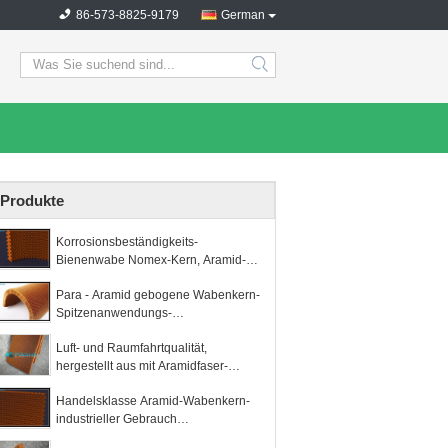
86-573-8825-9179
German
search
Produkte
Korrosionsbeständigkeits-
Bienenwabe Nomex-Kern, Aramid-
Bienenwaben-Plattenmaterial
Para - Aramid gebogene Wabenkern-
Spitzenanwendungs-
Hitzebeständigkeit
Luft- und Raumfahrtqualität,
hergestellt aus mit Aramidfaser-
Wabenplattenmaterial beschichtetem
Handelsklasse Aramid-Wabenkern-
Phenolharz
industrieller Gebrauch
umweltfreundlich