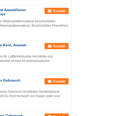
mit Aramidfaser-
Kontakt
arz
aser-Wabenplattenmaterial beschichtetem
-Wabenplattenmaterial. Beschichtetes Phenolharz
-Kern, Aramid-
Kontakt
 für Luftfahrtindustrie Hochfeste und
dustrie ist eine Art phenoplastische
er Gebrauch
Kontakt
iellen Gebrauch Hochfester Handelsklasse
tellt Du Pont Nomex® von Papier (oder vom
ion Gebrauch