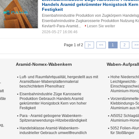
Handels Aramid gekrümmter Honigstock Kern
Festigkeit
Eisenbahnindustrie Produktion von Zugkörpern Handels
Eisenbahnindustrie Zugkarosserie Produktion Nutzung K
Kevlar®-Para-Aramid...
Lesen Sie weiter
2026-05-27 16:06:46
Page 1 of 2
|<
<<
1
2
>>
Aramid-Nomex-Wabenkern
Waben-Aufpral
Luft- und Raumfahrtqualität, hergestellt aus mit
Hohe Niederschla
,
Aramidfaser-Wabenplattenmaterial
Leichtgewichts-
beschichtetem Phenolharz
Einschlagsschw
att
Aluminium-Honig
Eisenbahnindustrie Züge Karosserie
ißte
Produktion Gebrauch Handels Aramid
Vorzerstümmelte
gekrümmter Honigstock Kern von hoher
Klebbindungs-S
Festigkeit
Aluminium aus 
Para - Aramid gebogene Wabenkern-
Al5052 Schlagdä
Spitzenanwendungs-Hitzebeständigkeit
Aluminium-Honey
ng,
Handelsklasse Aramid-Wabenkern-
5052 Folien-Al
industrieller Gebrauch umweltfreundlich
für Stoßfänger