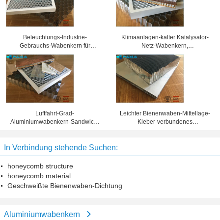
Beleuchtungs-Industrie-
Klimaanlagen-kalter Katalysator-
Gebrauchs-Wabenkern für
Netz-Wabenkern,
verschiedene Ausstellungs-
Aluminiumbienenwaben-Platten
Scheinwerfer-Gitter
Luftfahrt-Grad-
Leichter Bienenwaben-Mittellage-
Aluminiumwabenkern-Sandwich-
Kleber-verbundenes
materielle Korrosionsbeständigkeit
Aluminiumverbundblech
In Verbindung stehende Suchen:
honeycomb structure
honeycomb material
Geschweißte Bienenwaben-Dichtung
Aluminiumwabenkern