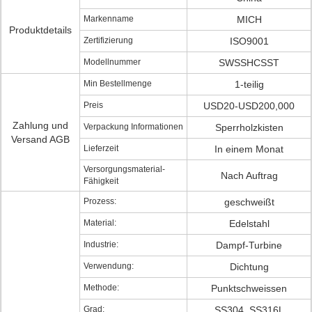
Markenname
MICH
Produktdetails
Zertifizierung
ISO9001
Modellnummer
SWSSHCSST
Min Bestellmenge
1-teilig
Preis
USD20-USD200,000
Zahlung und
Verpackung Informationen
Sperrholzkisten
Versand AGB
Lieferzeit
In einem Monat
Versorgungsmaterial-
Nach Auftrag
Fähigkeit
Prozess:
geschweißt
Material:
Edelstahl
Industrie:
Dampf-Turbine
Verwendung:
Dichtung
Methode:
Punktschweissen
Grad:
SS304, SS316L