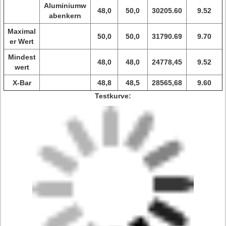
Aluminiumw
48,0
50,0
30205.60
9.52
abenkern
Maximal
50,0
50,0
31790.69
9.70
er Wert
Mindest
48,0
48,0
24778,45
9.52
wert
X-Bar
48,8
48,5
28565,68
9.60
Testkurve: