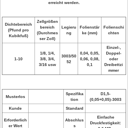
erreicht werden.
Zellgrößen
Dichtebereich
bereich
Legieru
Folienstär
Folienschi
(Pfund pro
(Durchmes
ng
ke (mm)
chten
Kubikfuß)
ser Zoll)
Einzel-,
1/8, 1/4,
0,04, 0,05,
Doppel-
3003/50
1-10
3/8, 3/4,
0,06, 0,08,
oder
52
3/16 usw
0,1
Dreibettzi
mmer
Spezifika
D1,5-
Musterlos
tion
(0,05+0,05)-3003
Kunde
Standard
Einfache
Erforderlich
Abschlus
Druckfestigkeit:
er Wert
s