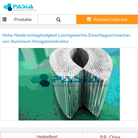
Produkte
Kontakt-Lieferant
Hohe Niederschlagfestigkeit Leichtgewichts-Einschlagsschwächer
von Aluminium-Honigstockstruktur
Herkunftsort
P.R. China