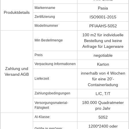
Markenname
Pasia
Produktdetails
Zertifizierung
ISO9001-2015
Modellnummer
PFIAAHS-5052
100 m2 für individuelle
Min Bestellmenge
Bestellung und keine
Anfrage für Lagerware
Preis
negotiable
Verpackung Informationen
Karton
Zahlung und
innerhalb von 4 Wochen
Versand AGB
Lieferzeit
für eine 20'-
Containerladung
Zahlungsbedingungen
L/C, T/T
180.000 Quadratmeter
Versorgungsmaterial-
Fähigkeit
pro Jahr
Al-Klasse:
5052
1200*2400 oder
Größe in mm*mm: