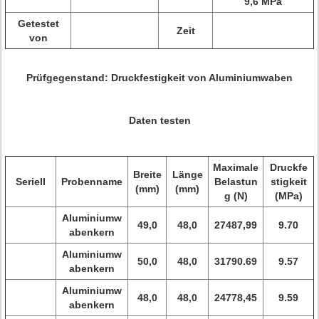
9,6 MPa
Getestet
Zeit
von
Prüfgegenstand: Druckfestigkeit von Aluminiumwaben
Daten testen
Maximale
Druckfe
Breite
Länge
Seriell
Probenname
Belastun
stigkeit
(mm)
(mm)
g (N)
(MPa)
Aluminiumw
49,0
48,0
27487,99
9.70
abenkern
Aluminiumw
50,0
48,0
31790.69
9.57
abenkern
Aluminiumw
48,0
48,0
24778,45
9.59
abenkern