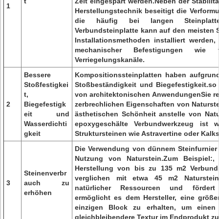
t
Zeit eingespart werden.Neben der Stabilit
1
Herstellungstechnik beseitigt die Verformu
die häufig bei langen Steinplat
Verbundsteinplatte kann auf den meisten S
Installationsmethoden installiert werden,
mechanischer Befestigungen wie 
Verriegelungskanäle.
Bessere
Kompositionssteinplatten haben aufgrund
Stoßfestigkei
Stoßbeständigkeit und Biegefestigkeit.so 
t,
von architektonischen AnwendungenSie re
2
Biegefestigk
zerbrechlichen Eigenschaften von Naturst
eit und
ästhetischen Schönheit anstelle von Nat
Wasserdichti
epoxygeschälte Verbundwerkzeug ist w
gkeit
Struktursteinen wie Astravertine oder Kalks
Die Verwendung von dünnem Steinfurnier 
Nutzung von Naturstein.Zum Beispiel:
Herstellung von bis zu 135 m2 Verbunds
Steinenverbr
verglichen mit etwa 45 m2 Natursteinp
3
auch zu
natürlicher Ressourcen und förder
erhöhen
ermöglicht es dem Hersteller, eine größ
einzigen Block zu erhalten, um einen 
gleichbleibendere Textur im Endprodukt zu 