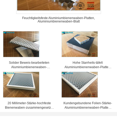
Feuchtigkeitsfeste Aluminiumbienenwaben-Platten,
Aluminiumbienenwaben-Blatt
Solider Beweis-bearbeiteten
Hohe Starrheits-täfelt
Aluminiumbienenwaben-
Aluminiumbienenwaben-Platten,
Sandwich-Platten
Wabenkern 25 Millimeter Stärke-
Oberflächenbehandlung
20 Millimeter-Stärke-hochfeste
Kundengebundene Folien-Stärke-
Bienenwaben-zusammengesetzte
Aluminiumbienenwaben-Platten,
Platte 10 Jahre Garantiezeit-
Bienenwaben-Blechtafel