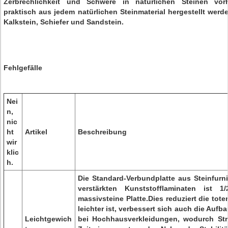
Zerbrechlichkeit und Schwere in natürlichen Steinen vo
praktisch aus jedem natürlichen Steinmaterial hergestellt werde
Kalkstein, Schiefer und Sandstein.
Fehlgefälle
Nei
n,
nic
ht
Artikel
Beschreibung
wir
klic
h.
Die Standard-Verbundplatte aus Steinfurn
verstärkten Kunststofflaminaten ist 1
massivsteine Platte.Dies reduziert die to
leichter ist, verbessert sich auch die Auf
Leichtgewich
bei Hochhausverkleidungen, wodurch Str