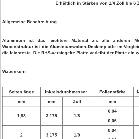
Erhältlich in Stärken von 1/4 Zoll bis 6 
Allgemeine Beschreibung
Aluminium ist das leichtere Material als alle anderen Met
Wabenstruktur ist die Aluminiumwaben-Deckenplatte im Verglei
die leichteste. Die RHS-versiegelte Platte verleiht der Platte ei
Wabenkern
Seitenlänge
Inkreisdurchmesser
Folienstärke
M
mm
mm
Zoll
mm
0,04
1,83
3.175
1/8
0,06
0,04
2
3.175
1/8