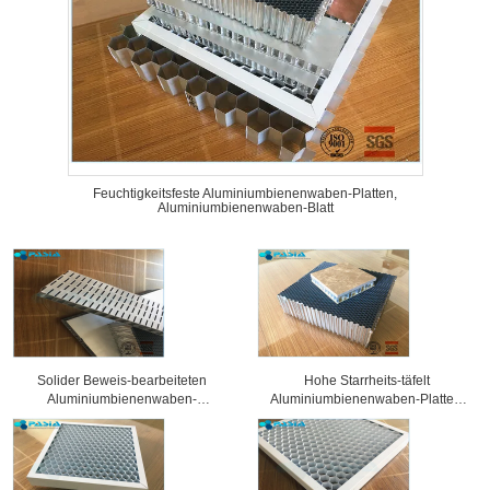
Feuchtigkeitsfeste Aluminiumbienenwaben-Platten,
Aluminiumbienenwaben-Blatt
Solider Beweis-bearbeiteten
Hohe Starrheits-täfelt
Aluminiumbienenwaben-
Aluminiumbienenwaben-Platten,
Sandwich-Platten
Wabenkern 25 Millimeter Stärke-
Oberflächenbehandlung