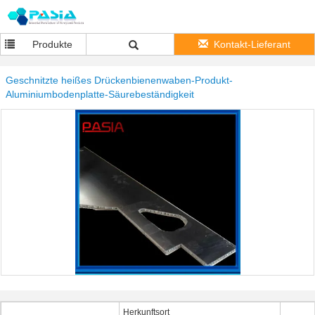
Produkte
Kontakt-Lieferant
Geschnitzte heißes Drückenbienenwaben-Produkt-
Aluminiumbodenplatte-Säurebeständigkeit
Herkunftsort