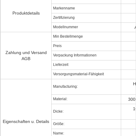
Markenname
Produktdetails
Zertifizierung
Modellnummer
Min Bestellmenge
Preis
Zahlung und Versand
Verpackung Informationen
AGB
Lieferzeit
Versorgungsmaterial-Fähigkeit
H
Manufacturing:
Material:
300
1
Dicke:
Eigenschaften u. Details
Größe:
Name: