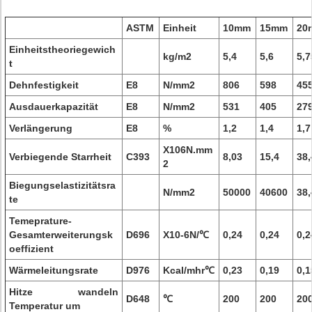
ASTM
Einheit
10mm
15mm
20
Einheitstheoriegewich
kg/m2
5,4
5,6
5,7
t
Dehnfestigkeit
E8
N/mm2
806
598
45
Ausdauerkapazität
E8
N/mm2
531
405
27
Verlängerung
E8
%
1,2
1,4
1,7
X106N.mm
Verbiegende Starrheit
C393
8,03
15,4
38,
2
Biegungselastizitätsra
N/mm2
50000
40600
38,
te
Temeprature-
Gesamterweiterungsk
D696
X10-6N/℃
0,24
0,24
0,2
oeffizient
Wärmeleitungsrate
D976
Kcal/mhr℃
0,23
0,19
0,1
Hitze wandeln
D648
℃
200
200
20
Temperatur um