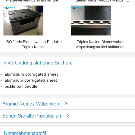
wiederverwendbarer hohler Brett-
Bienenwaben-Produkt-Propen-
Triplex Kasten-langes Leben
Polymer TriplexBox
sicher und bequem
ISO führte Bienenwaben-Produkte
Triplex Kasten-Bienenwaben-
Triplex Kasten
Verpackungsartikel haltbar und
Antiverschmutzungs-Schutz 60mm
Schaden - Beweis
Fuß-Höhe
In Verbindung stehende Suchen:
aluminium corrugated sheet
aluminum corrugated sheet
pickle ball paddle
Aramid-Nomex-Wabenkern
Sehen Sie alle Produkte an
Unternehmensprofil