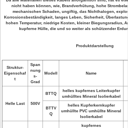
Da alle Materialien dieses Kabels anorganisch sind, hat es etw
nicht haben können, wie, Brandverhütung, hohe Strombela
mechanischen Schaden, ungiftig, das Nichthalogen, explos
Korrosionsbeständigkeit, langes Leben, Sicherheit, Überlastu
hohen Temperatur, niedrige Kosten, kleiner Biegungsradius, An
kupferne Hülle, die und so weiter als schützender Erdu
Produktdarstellung
Span
Struktur-
nung
Eigenschaf
Modell
Name
s-
t
Grad
helles kupfernes Leiterkupfer
BTTQ
umhülltes Mineral Isolierkabel
Helle Last
500V
helles Kupferkernkupfer
BTTV
umhüllte PVC umhüllte Mineral
Q
Isolierkabel
kupfernes