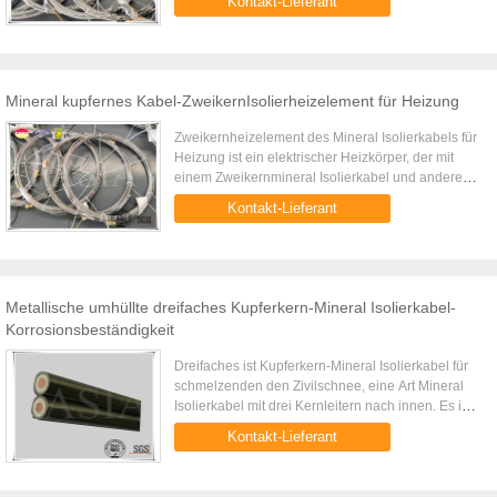
Kontakt-Lieferant
Heizkörper, der mit einem ...
Mineral kupfernes Kabel-ZweikernIsolierheizelement für Heizung
Zweikernheizelement des Mineral Isolierkabels für
Heizung ist ein elektrischer Heizkörper, der mit
einem Zweikernmineral Isolierkabel und anderen
Unterstützungsteilen verfasst wird. Das
Kontakt-Lieferant
Heizelement des Mineral ...
Metallische umhüllte dreifaches Kupferkern-Mineral Isolierkabel-
Korrosionsbeständigkeit
Dreifaches ist Kupferkern-Mineral Isolierkabel für
schmelzenden den Zivilschnee, eine Art Mineral
Isolierkabel mit drei Kernleitern nach innen. Es ist
auf Zivilprojekten wie Flughafen, extreme kalte
Kontakt-Lieferant
Bereiche f...