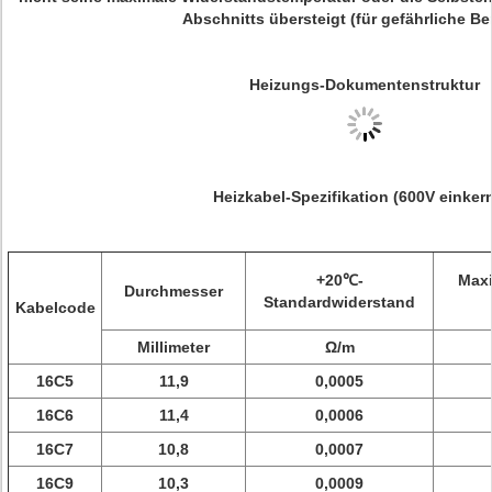
Abschnitts übersteigt (für gefährliche Be
Heizungs-Dokumentenstruktur
Heizkabel-Spezifikation (600V einker
+20℃-
Maxi
Durchmesser
Standardwiderstand
Kabelcode
Millimeter
Ω/m
16C5
11,9
0,0005
16C6
11,4
0,0006
16C7
10,8
0,0007
16C9
10,3
0,0009