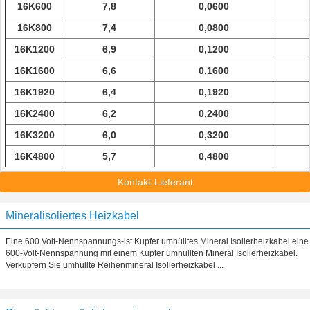
16K600
7,8
0,0600
16K800
7,4
0,0800
16K1200
6,9
0,1200
16K1600
6,6
0,1600
16K1920
6,4
0,1920
16K2400
6,2
0,2400
16K3200
6,0
0,3200
16K4800
5,7
0,4800
Kontakt-Lieferant
Mineralisoliertes Heizkabel
Eine 600 Volt-Nennspannungs-ist Kupfer umhülltes Mineral Isolierheizkabel eine
600-Volt-Nennspannung mit einem Kupfer umhüllten Mineral Isolierheizkabel.
Verkupfern Sie umhüllte Reihenmineral Isolierheizkabel ...