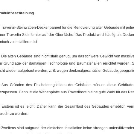
roduktbeschreibung
. Travertin-Steinwaben-Deckenpaneel für die Renovierung alter Gebäude mit poliert
iner Travertin-Steinfurnier auf der Oberfläche. Das Produkt wird häufig als Deck
nfach zu installieren ist.
. Die alten Gebäude sind nicht stark genug, um das schwere Gewicht von massivem
er Grundlage der damaligen Technologie und Baumaterialien errichtet wurden.
icht wieder aufgebaut werden, z. B. wegen denkmalgeschützter Gebäude, geograf
. Aus Gründen des Erscheinungsbildes der Gebäude müssen diese Gebäude
nzupassen. Dann ist die Wabenplatte aus Travertinstein eine gute Wahl für das Re
. Erstens ist es leicht. Daher kann die Gesamtlast des Gebäudes erheblich ve
erecht zu werden.
. Zweitens sind aufgrund der einfachen Installation keine strengen unterstützenden 