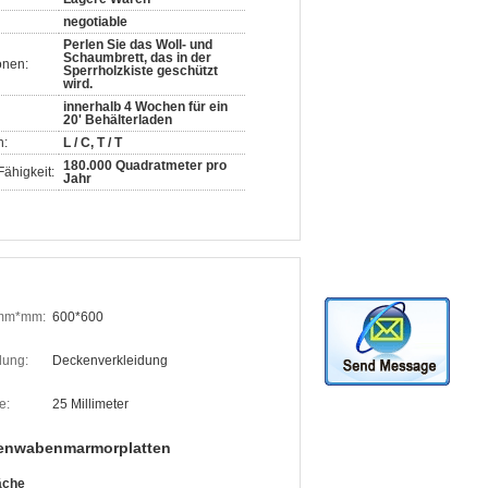
negotiable
Perlen Sie das Woll- und
Schaumbrett, das in der
onen:
Sperrholzkiste geschützt
wird.
innerhalb 4 Wochen für ein
20' Behälterladen
n:
L / C, T / T
180.000 Quadratmeter pro
ähigkeit:
Jahr
 mm*mm:
600*600
ung:
Deckenverkleidung
e:
25 Millimeter
enwabenmarmorplatten
äche