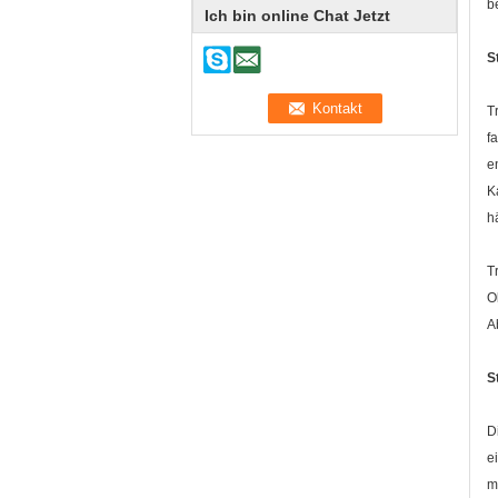
b
Ich bin online Chat Jetzt
S
T
f
e
K
h
T
O
A
S
D
e
m