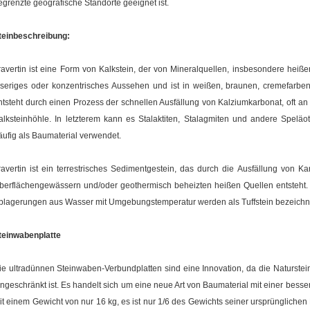
egrenzte geografische Standorte geeignet ist.
teinbeschreibung:
ravertin ist eine Form von Kalkstein, der von Mineralquellen, insbesondere heißen
aseriges oder konzentrisches Aussehen und ist in weißen, braunen, cremefarbene
ntsteht durch einen Prozess der schnellen Ausfällung von Kalziumkarbonat, oft an
alksteinhöhle. In letzterem kann es Stalaktiten, Stalagmiten und andere Speläo
äufig als Baumaterial verwendet.
ravertin ist ein terrestrisches Sedimentgestein, das durch die Ausfällung von 
berflächengewässern und/oder geothermisch beheizten heißen Quellen entsteht.
blagerungen aus Wasser mit Umgebungstemperatur werden als Tuffstein bezeichn
teinwabenplatte
ie ultradünnen Steinwaben-Verbundplatten sind eine Innovation, da die Naturste
ingeschränkt ist. Es handelt sich um eine neue Art von Baumaterial mit einer besse
it einem Gewicht von nur 16 kg, es ist nur 1/6 des Gewichts seiner ursprünglichen N