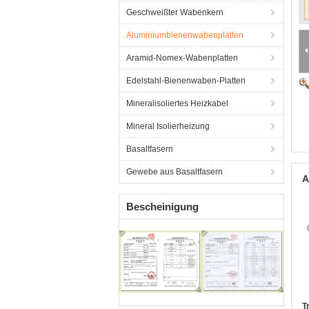
Geschweißter Wabenkern
Aluminiumbienenwabenplatten
Aramid-Nomex-Wabenplatten
Edelstahl-Bienenwaben-Platten
Mineralisoliertes Heizkabel
Mineral Isolierheizung
Basaltfasern
Gewebe aus Basaltfasern
A
Bescheinigung
T