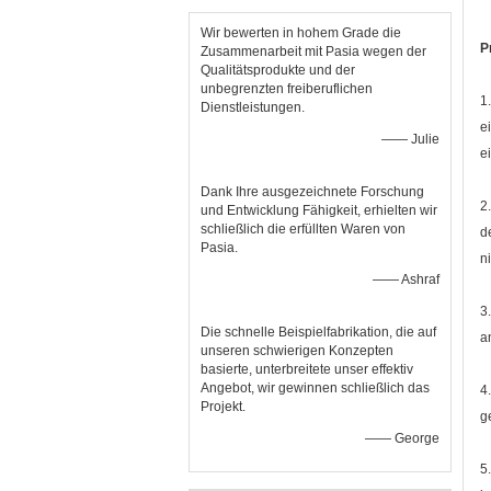
Wir bewerten in hohem Grade die
P
Zusammenarbeit mit Pasia wegen der
Qualitätsprodukte und der
unbegrenzten freiberuflichen
1
Dienstleistungen.
e
—— Julie
ei
Dank Ihre ausgezeichnete Forschung
2
und Entwicklung Fähigkeit, erhielten wir
schließlich die erfüllten Waren von
d
Pasia.
n
—— Ashraf
3
Die schnelle Beispielfabrikation, die auf
a
unseren schwierigen Konzepten
basierte, unterbreitete unser effektiv
Angebot, wir gewinnen schließlich das
4
Projekt.
g
—— George
5