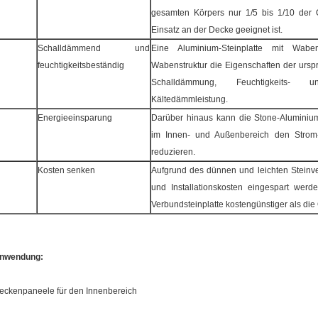
gesamten Körpers nur 1/5 bis 1/10 der O
Einsatz an der Decke geeignet ist.
Schalldämmend und
Eine Aluminium-Steinplatte mit Waben
feuchtigkeitsbeständig
Wabenstruktur die Eigenschaften der urspr
Schalldämmung, Feuchtigkeits
Kältedämmleistung.
Energieeinsparung
Darüber hinaus kann die Stone-Aluminium
im Innen- und Außenbereich den Strom
reduzieren.
Kosten senken
Aufgrund des dünnen und leichten Steinv
und Installationskosten eingespart werde
Verbundsteinplatte kostengünstiger als die 
nwendung:
eckenpaneele für den Innenbereich