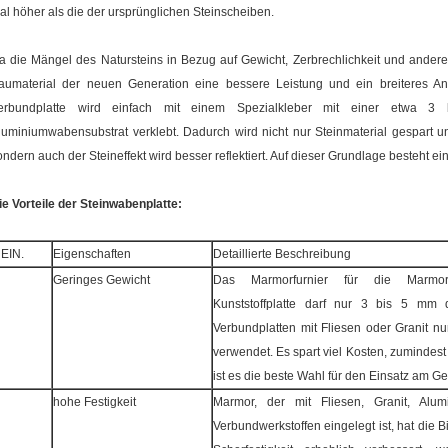
al höher als die der ursprünglichen Steinscheiben.
a die Mängel des Natursteins in Bezug auf Gewicht, Zerbrechlichkeit und andere As
aumaterial der neuen Generation eine bessere Leistung und ein breiteres A
erbundplatte wird einfach mit einem Spezialkleber mit einer etwa 
luminiumwabensubstrat verklebt. Dadurch wird nicht nur Steinmaterial gespart un
ondern auch der Steineffekt wird besser reflektiert. Auf dieser Grundlage besteht 
ie Vorteile der Steinwabenplatte:
EIN.
Eigenschaften
Detaillierte Beschreibung
Geringes Gewicht
Das Marmorfurnier für die Marmor-
Kunststoffplatte darf nur 3 bis 5 mm 
Verbundplatten mit Fliesen oder Granit n
verwendet. Es spart viel Kosten, zuminde
ist es die beste Wahl für den Einsatz am 
hohe Festigkeit
Marmor, der mit Fliesen, Granit, Alu
Verbundwerkstoffen eingelegt ist, hat die B