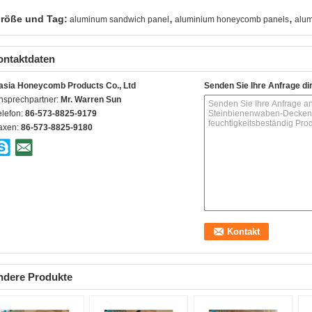
,
,
röße und Tag:
aluminum sandwich panel
aluminium honeycomb panels
alum
ontaktdaten
asia Honeycomb Products Co., Ltd
Senden Sie Ihre Anfrage di
nsprechpartner:
Mr. Warren Sun
elefon:
86-573-8825-9179
axen:
86-573-8825-9180
ndere Produkte