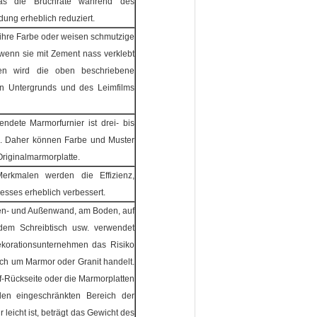
 was die Bruchrate während des
dung erheblich reduziert.
ihre Farbe oder weisen schmutzige
 wenn sie mit Zement nass verklebt
gen wird die oben beschriebene
en Untergrunds und des Leimfilms
dete Marmorfurnier ist drei- bis
te. Daher können Farbe und Muster
 Originalmarmorplatte.
rkmalen werden die Effizienz,
zesses erheblich verbessert.
nen- und Außenwand, am Boden, auf
dem Schreibtisch usw. verwendet
ekorationsunternehmen das Risiko
ich um Marmor oder Granit handelt.
f-Rückseite oder die Marmorplatten
en eingeschränkten Bereich der
leicht ist, beträgt das Gewicht des