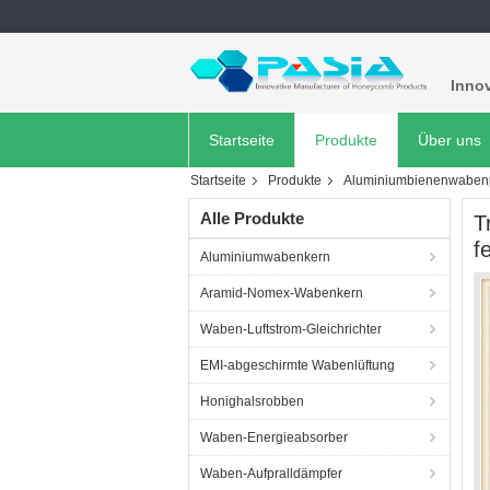
Innov
Startseite
Produkte
Über uns
Startseite
Produkte
Aluminiumbienenwabenp
Alle Produkte
T
f
Aluminiumwabenkern
Aramid-Nomex-Wabenkern
Waben-Luftstrom-Gleichrichter
EMI-abgeschirmte Wabenlüftung
Honighalsrobben
Waben-Energieabsorber
Waben-Aufpralldämpfer