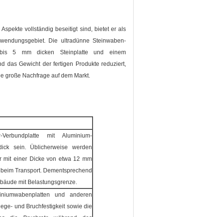
pekte vollständig beseitigt sind, bietet er als
nwendungsgebiet. Die ultradünne Steinwaben-
3 bis 5 mm dicken Steinplatte und einem
d das Gewicht der fertigen Produkte reduziert,
eine große Nachfrage auf dem Markt.
Verbundplatte mit Aluminium-
dick sein. Üblicherweise werden
ur mit einer Dicke von etwa 12 mm
st beim Transport. Dementsprechend
Gebäude mit Belastungsgrenze.
miniumwabenplatten und anderen
iege- und Bruchfestigkeit sowie die