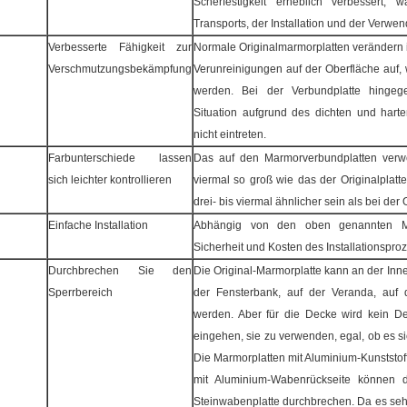
Scherfestigkeit erheblich verbessert,
Transports, der Installation und der Verwen
Verbesserte Fähigkeit zur
Normale Originalmarmorplatten verändern 
Verschmutzungsbekämpfung
Verunreinigungen auf der Oberfläche auf,
werden. Bei der Verbundplatte hinge
Situation aufgrund des dichten und hart
nicht eintreten.
Farbunterschiede lassen
Das auf den Marmorverbundplatten verwen
sich leichter kontrollieren
viermal so groß wie das der Originalplat
drei- bis viermal ähnlicher sein als bei der
Einfache Installation
Abhängig von den oben genannten Me
Sicherheit und Kosten des Installationspro
Durchbrechen Sie den
Die Original-Marmorplatte kann an der In
Sperrbereich
der Fensterbank, auf der Veranda, auf 
werden. Aber für die Decke wird kein D
eingehen, sie zu verwenden, egal, ob es s
Die Marmorplatten mit Aluminium-Kunststof
mit Aluminium-Wabenrückseite können d
Steinwabenplatte durchbrechen. Da es sehr 