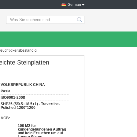
German
search
feuchtigkeitsbeständig
ichte Steinplatten
VOLKSREPUBLIK CHINA
Pasia
ISO9001-2008
SHP25 (5/0.5+18.5+1) - Travertine-
Polished-1200*1200
d AGB:
100 M2 für
kundengebundenen Auftrag
und kein Ersuchen um auf
Lagere Waren