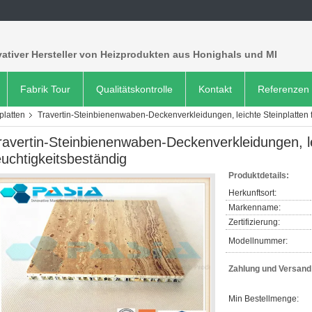
ativer Hersteller von Heizprodukten aus Honighals und MI
Fabrik Tour
Qualitätskontrolle
Kontakt
Referenzen
latten
Travertin-Steinbienenwaben-Deckenverkleidungen, leichte Steinplatten 
ravertin-Steinbienenwaben-Deckenverkleidungen, le
euchtigkeitsbeständig
Produktdetails:
Herkunftsort:
Markenname:
Zertifizierung:
Modellnummer:
Zahlung und Versan
Min Bestellmenge: