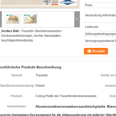
Preis:
Verpackung Informati
Lieferzeit:
Großes Bild :
Travertin-Steinbienenwaben-
Zahlungsbedingunge
Deckenverkleidungen, leichte Steinplatten
feuchtigkeitsbeständig
Versorgungsmaterial-F
Kontakt
usführliche Produkt-Beschreibung
Steinart:
Travertin
Größe im
Oberflächenbehandlung:
Poliert
Anwend
Produkt-:
Celing Platte der Travertinsteinbienenwabe
Dick
Aluminiumbienenwabensandwichplatte
Bien
Hervorheben:
,
ravertin-Steinwaben-Deckenpaneel für die Altbausanierung mit polierter Oberfl