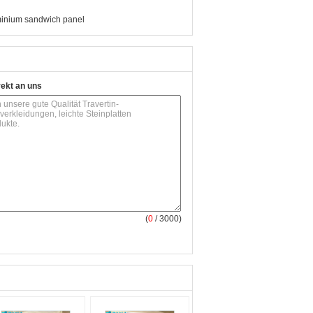
inium sandwich panel
rekt an uns
(
0
/ 3000)