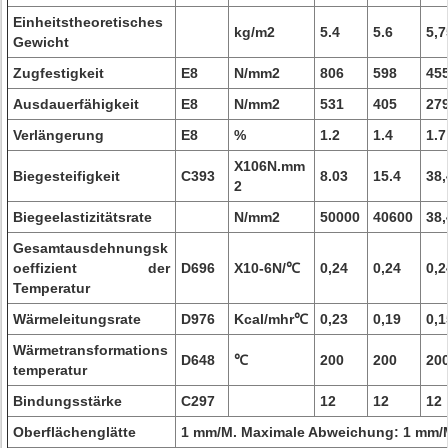
Einheitstheoretisches
kg/m2
5.4
5.6
5,7
Gewicht
Zugfestigkeit
E8
N/mm2
806
598
45
Ausdauerfähigkeit
E8
N/mm2
531
405
27
Verlängerung
E8
%
1.2
1.4
1.7
X106N.mm
Biegesteifigkeit
C393
8.03
15.4
38,
2
Biegeelastizitätsrate
N/mm2
50000
40600
38,
Gesamtausdehnungsk
oeffizient der
D696
X10-6N/℃
0,24
0,24
0,2
Temperatur
Wärmeleitungsrate
D976
Kcal/mhr℃
0,23
0,19
0,1
Wärmetransformations
D648
℃
200
200
20
temperatur
Bindungsstärke
C297
12
12
12
Oberflächenglätte
1 mm/M. Maximale Abweichung: 1 mm/