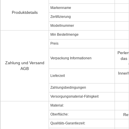
Markenname
Produktdetails
Zertifizierung
Modellnummer
Min Bestellmenge
Preis
Perlen
Verpackung Informationen
das 
Zahlung und Versand
AGB
Inner
Lieferzeit
Zahlungsbedingungen
Versorgungsmaterial-Fähigkeit
Material:
Oberfläche:
Ref
Qualitäts-Garantiezeit: