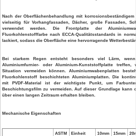
Nach der Oberflächenbehandlung mit korrosionsbeständigem 
vielseitig für Vorhangfassaden, Dächer, große Fassaden, Sc
verwendet werden. Die Frontplatte der Aluminiumw
Fluorkohlenstofffarbe nach ECCA-Qualitätsstandards in norma
lackiert, sodass die Oberfläche eine hervorragende Wetterbestän
Bei starkem Regen entsteht besonders viel Lärm, wenn
Aluminiumfurnier- oder Aluminium-Kunststoffplatte treffen
Situation vermeiden können. Aluminiumwabenplatten beste
Fluorkohlenstoff beschichteten Aluminiumplatten. Die kontin
mit PVDF-Material ist der wichtigste Punkt, um Farbunte
Beschichtungsfilm zu vermeiden. Auf dieser Grundlage kann
über einen langen Zeitraum erhalten bleiben.
Mechanische Eigenschaften
ASTM
Einheit
10mm
15mm
20