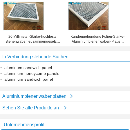
Sandwich-Platten
Wabenkern 25 Millimeter Stärke-
Oberflächenbehandlung
20 Millimeter-Stärke-hochfeste
Kundengebundene Folien-Stärke-
Bienenwaben-zusammengesetzte
Aluminiumbienenwaben-Platten,
Platte 10 Jahre Garantiezeit-
Bienenwaben-Blechtafel
In Verbindung stehende Suchen:
aluminum sandwich panel
aluminium honeycomb panels
aluminium sandwich panel
Aluminiumbienenwabenplatten
Sehen Sie alle Produkte an
Unternehmensprofil