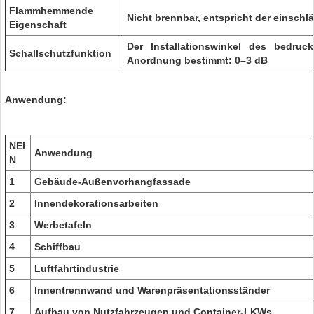
Flammhemmende
Nicht brennbar, entspricht der einsch
Eigenschaft
Der Installationswinkel des bedruc
Schallschutzfunktion
Anordnung bestimmt: 0–3 dB
Anwendung:
NEI
Anwendung
N
1
Gebäude-Außenvorhangfassade
2
Innendekorationsarbeiten
3
Werbetafeln
4
Schiffbau
5
Luftfahrtindustrie
6
Innentrennwand und Warenpräsentationsständer
7
Aufbau von Nutzfahrzeugen und Container-LKWs