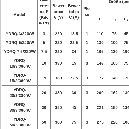
Bew
Größe (cm
ertet
Bewer
Bewer
Pha
es P
tetes
tetes
Modell
se
(Kilo
V (V)
C (A)
L
L
L
1
2
watt)
YDRQ-3/220/W
3
220
13,5
1
110
75
45
YDRQ-5/220/W
5
220
22,5
1
130
100
75
YDRQ-7.5/220/W
7,5
220
34
1
165
130
10
YDRQ-
10
380
15
3
146
105
75
10/3/380/W
YDRQ-
15
380
22,5
3
172
140
12
15/3/380/W
YDRQ-
20
380
30
3
200
162
13
20/3/380/W
YDRQ-
30
380
45
3
221
185
13
30/3/380/W
YDRQ-
50
380
75
3
275
220
16
50/3/380/W