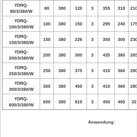
YDRQ-
80
380
120
3
355
310
21
80/3/380/W
YDRQ-
100
380
150
3
295
240
17
100/3/380/W
YDRQ-
150
380
226
3
350
300
23
150/3/380/W
YDRQ-
200
380
300
3
435
380
26
200/3/380/W
YDRQ-
250
380
375
3
410
360
28
250/3/380/W
YDRQ-
300
380
450
3
410
360
28
300/3/380/W
YDRQ-
600
380
910
3
450
400
32
600/3/380/W
Anwendung: