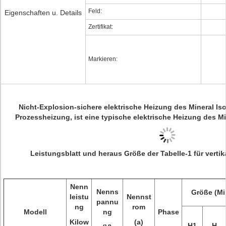
Feld:
Eigenschaften u. Details
Zertifikat:
Markieren:
Nicht-Explosion-sichere elektrische Heizung des Mineral Iso
Prozessheizung
, ist eine typische elektrische Heizung des M
Leistungsblatt und heraus Größe der Tabelle-1 für vertik
Nenn
Nenns
Größe (Mil
leistu
Nennst
pannu
ng
rom
Modell
ng
Phase
Kilow
(a)
H1
H