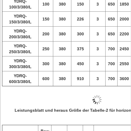
YDRQ-
100
380
150
3
650
1850
100/3/380/L
YDRQ-
150
380
226
3
650
2000
150/3/380/L
YDRQ-
200
380
300
3
650
2200
200/3/380/L
YDRQ-
250
380
375
3
700
2450
250/3/380/L
YDRQ-
300
380
450
3
700
2550
300/3/380/L
YDRQ-
600
380
910
3
700
3600
600/3/380/L
Leistungsblatt und heraus Größe der Tabelle-2 für horizon