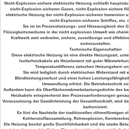
Nicht-Explosion-sichere elektrische Heizung schließt hauptsäc
nicht-Explosion-sicheren Gases, nicht-Explosion-sichere flü
elektrische Heizung der nicht-Explosion-sicheren Immersion u
nicht-Explosion-sicheren Schiffes, etc. m
Sie ist im Prozessheizungs- und Hitzeausgleich des
Flüssigkeitsmediums in der nicht explosiven Umwelt wie chemi
Kraftwerk weit verbreitet, sichere, zuverlässige und effekti
sicherzustellen.
Technische Eigenschaften
Diese elektrische Heizung ist eine direkte Heizungsart, un
Isolierheizkabels als Heizelement mit guter Wärmeleitu
Temperaturdifferenz zwischen Heizungskern und
Sie wird lediglich durch elektrischen Widerstand mit 
Blindleistungsverlust und einer hohen Leistungsfähigkei
Umwandlung erhitzt. Die Betriebstechnik sin
Außerdem kann die Oberflächenwärmebelastungsdichte des bas
Heizkabels entsprechend den Prozessanforderungen genau 
Voraussetzung der Gewährleistung der Gesamtheizkraft, wird das
karbonisiert.
Es löst die Nachteile der traditionellen röhrenförmigen e
Kohlenstoffansammlung, Rohrexplosion, Kernbreche
Die Heizung besitzt große Durchführbarkeit und die starke Bela