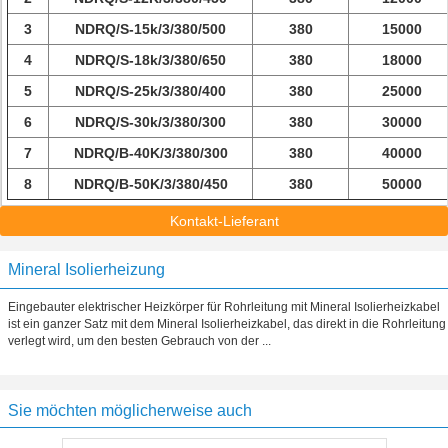
3
NDRQ/S-15k/3/380/500
380
15000
4
NDRQ/S-18k/3/380/650
380
18000
5
NDRQ/S-25k/3/380/400
380
25000
6
NDRQ/S-30k/3/380/300
380
30000
7
NDRQ/B-40K/3/380/300
380
40000
8
NDRQ/B-50K/3/380/450
380
50000
Kontakt-Lieferant
Mineral Isolierheizung
Eingebauter elektrischer Heizkörper für Rohrleitung mit Mineral Isolierheizkabel
ist ein ganzer Satz mit dem Mineral Isolierheizkabel, das direkt in die Rohrleitung
verlegt wird, um den besten Gebrauch von der ...
Sie möchten möglicherweise auch