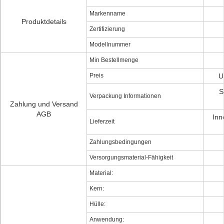
Markenname
Produktdetails
Zertifizierung
Modellnummer
Min Bestellmenge
Preis
U
S
Verpackung Informationen
Zahlung und Versand
AGB
Inn
Lieferzeit
Zahlungsbedingungen
Versorgungsmaterial-Fähigkeit
Material:
Kern:
Hülle:
Anwendung: