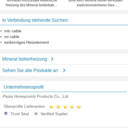
Eine Kern Mineral Isolier-MI-Kabel-
MI-Kabel-horizontale elektrische
explosionssicheres Gas-
Heizung des Mineral Isolierkabel-
elektrische Heizung
Elements
In Verbindung stehende Suchen:
mic cable
mi cable
einkerniges Heizelement
Mineral Isolierheizung
Sehen Sie alle Produkte an
Unternehmensprofil
Pasia Honeycomb Products Co., Ltd
Überprüfte Lieferanten
Trust Seal
Verified Suplier