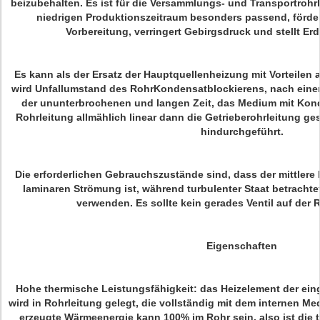
beizubehalten. Es ist für die Versammlungs- und Transportrohrl
niedrigen Produktionszeitraum besonders passend, förder
Vorbereitung, verringert Gebirgsdruck und stellt Er
Es kann als der Ersatz der Hauptquellenheizung mit Vorteilen
wird Unfallumstand des RohrKondensatblockierens, nach eine
der ununterbrochenen und langen Zeit, das Medium mit Konde
Rohrleitung allmählich linear dann die Getrieberohrleitung ge
hindurchgeführt.
Die erforderlichen Gebrauchszustände sind, dass der mittlere 
laminaren Strömung ist, während turbulenter Staat betrach
verwenden. Es sollte kein gerades Ventil auf der 
Eigenschaften
Hohe thermische Leistungsfähigkeit: das Heizelement der ein
wird in Rohrleitung gelegt, die vollständig mit dem internen Med
erzeugte Wärmeenergie kann 100% im Rohr sein, also ist die 