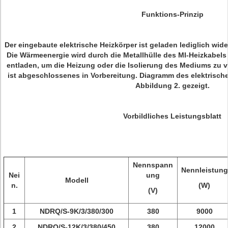
Funktions-Prinzip
Der eingebaute elektrische Heizkörper ist geladen lediglich wid
Die Wärmeenergie wird durch die Metallhülle des MI-Heizkab
entladen, um die Heizung oder die Isolierung des Mediums zu v
ist abgeschlossenes in Vorbereitung. Diagramm des elektrisch
Abbildung 2. gezeigt.
Vorbildliches Leistungsblatt
Nennspann
Nennleistung
Nei
ung
Modell
n.
(W)
(V)
1
NDRQ/S-9K/3/380/300
380
9000
2
NDRQ/S-12K/3/380/450
380
12000