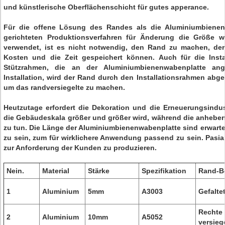
und künstlerische Oberflächenschicht für gutes apperance.
Für die offene Lösung des Randes als die Aluminiumbienen
gerichteten Produktionsverfahren für Änderung die Größe w
verwendet, ist es nicht notwendig, den Rand zu machen, der
Kosten und die Zeit gespeichert können. Auch für die Insta
Stützrahmen, die an der Aluminiumbienenwabenplatte a
Installation, wird der Rand durch den Installationsrahmen abge
um das randversiegelte zu machen.
Heutzutage erfordert die Dekoration und die Erneuerungsindus
die Gebäudeskala größer und größer wird, während die anhebe
zu tun. Die Länge der Aluminiumbienenwabenplatte sind erwarte
zu sein, zum für wirklichere Anwendung passend zu sein. Pasia 
zur Anforderung der Kunden zu produzieren.
Nein.
Material
Stärke
Spezifikation
Rand-B
1
Aluminium
5mm
A3003
Gefalte
Rech
2
Aluminium
10mm
A5052
versieg