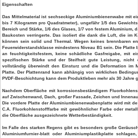
Eigenschaften
Das Mittelmaterial ist sechseckige Aluminiumbienenwabe mit ein
bis 7 Kilogramm pro Quadratmeter), ungefähr 1/5 des Gewicht
Bereich und Stärke, 1/6 des Glases, 1/7 von festem Aluminium, 
Baukosten verringerte. Das isoliert die dank die Luft, die im Ke
können sein solid und Thermal. Wegen keines brennbaren ent
Feuerwiderstandsklasse mindestens Niveau B1 sein. Die Platte 
an feuchtigkeitsfestem, keine schädliche Gasfreigabe, mit e
spezifischen Stärke und der Steifheit gute Leistung, nicht
vollständig überwindt den Einsturz und die Deformation im M
Platte. Der Plattenrand kann abhängig von wirklichen Beding
PVDF-Beschichtung kann dem Produktleben mehr als 30 Jahre g
Nachdem Oberfläche mit korrosionsbeständigem Fluorkohlenst
auf Zwischenwand, Dach, großer Fassade, Zeichen und Innenauss
Die vordere Platte der Aluminiumbienenwabenplatte wird mit d
C.A. Fluorkohlenstofffarbe mit gewöhnlicher Farbe oder metall
die Oberfläche ausgezeichnete Wetterbeständigkeit.
Im Falle des starken Regens gibt es besonders große Geräusc
Aluminiumfurnier-blatt oder Aluminiumplastikplatte schlage