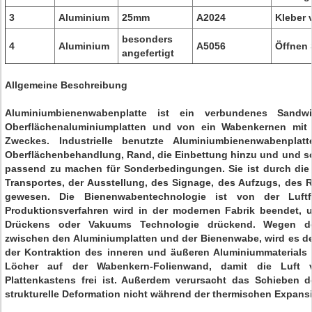
3
Aluminium
25mm
A2024
Kleber 
besonders
4
Aluminium
A5056
Öffnen 
angefertigt
Allgemeine Beschreibung
Aluminiumbienenwabenplatte ist ein verbundenes Sandwi
Oberflächenaluminiumplatten und von ein Wabenkernen mit 
Zweckes. Industrielle benutzte Aluminiumbienenwabenpla
Oberflächenbehandlung, Rand, die Einbettung hinzu und und so w
passend zu machen für Sonderbedingungen. Sie ist durch die 
Transportes, der Ausstellung, des Signage, des Aufzugs, des Re
gewesen. Die Bienenwabentechnologie ist von der Luftf
Produktionsverfahren wird in der modernen Fabrik beendet,
Drückens oder Vakuums Technologie drückend. Wegen der
zwischen den Aluminiumplatten und der Bienenwabe, wird es d
der Kontraktion des inneren und äußeren Aluminiummaterials s
Löcher auf der Wabenkern-Folienwand, damit die Luft 
Plattenkastens frei ist. Außerdem verursacht das Schieben
strukturelle Deformation nicht während der thermischen Expans