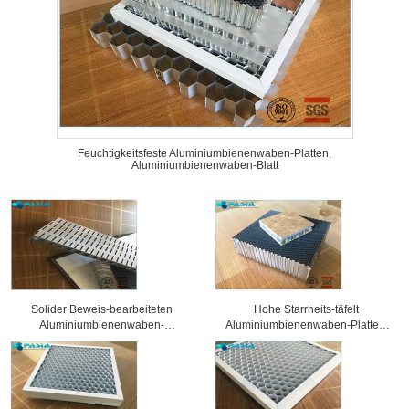
Feuchtigkeitsfeste Aluminiumbienenwaben-Platten,
Aluminiumbienenwaben-Blatt
Solider Beweis-bearbeiteten
Hohe Starrheits-täfelt
Aluminiumbienenwaben-
Aluminiumbienenwaben-Platten,
Sandwich-Platten
Wabenkern 25 Millimeter Stärke-
Oberflächenbehandlung