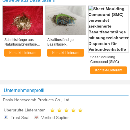
Gewebe aus Basaltfasern
Schnittstränge aus
Alkalibeständige
Naturbasaltsteinfasern
Basaltfaser-
zur Verstärkung von
Schnittfasern für
Kontakt-Lieferant
Kontakt-Lieferant
Reibungsmaterialien
langlebige
Sheet Moulding
für die
Asphaltbefestigungen
Compound (SMC)
Automobilindustrie
verwendet zerkleinerte
Kontakt-Lieferant
Basaltfaserstränge mit
ausgezeichneter
Dispersion für
Verbundwerkstoffe
Unternehmensprofil
Pasia Honeycomb Products Co., Ltd
Überprüfte Lieferanten
Trust Seal
Verified Suplier