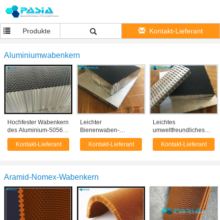
Produkte
Kontakt-Lieferant
Aluminiumwabenkern
Hochfester Wabenkern
Leichter
Leichtes
des Aluminium-5056
Bienenwaben-
umweltfreundliches
für Luftfahrtindustrie
Mittellage-Kleber-
Aluminiumbienenwaben-
Kontakt-Lieferant
Kontakt-Lieferant
Kontakt-Lieferant
verbundenes
Material mit
Aluminiumverbundblech
hochfestem
Aramid-Nomex-Wabenkern