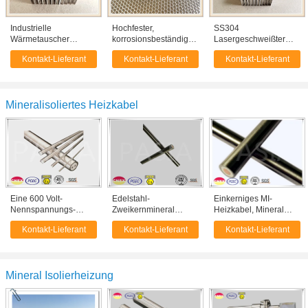
Industrielle
Hochfester,
SS304
Wärmetauscher
korrosionsbeständiger,
Lasergeschweißter
verwenden einen
poröser Sandwich-
Edelstahl-Honeycomb-
Kontakt-Lieferant
Kontakt-Lieferant
Kontakt-Lieferant
hochfesten,
Struktur-Edelstahl-
Kern für
korrosionsbeständigen
geschweißter
Schiffsschutzventilierung
Wabenkern aus
Wabenkern
Edelstahl
Mineralisoliertes Heizkabel
Eine 600 Volt-
Edelstahl-
Einkerniges MI-
Nennspannungs-
Zweikernmineral
Heizkabel, Mineral
Kupfer umhülltes
Isolierkabel mit
isolierte Draht für
Kontakt-Lieferant
Kontakt-Lieferant
Kontakt-Lieferant
Kabel, Mineral isolierte
Edelstahl-Hülle
industriellen Gebrauch
Heizkabel
Mineral Isolierheizung