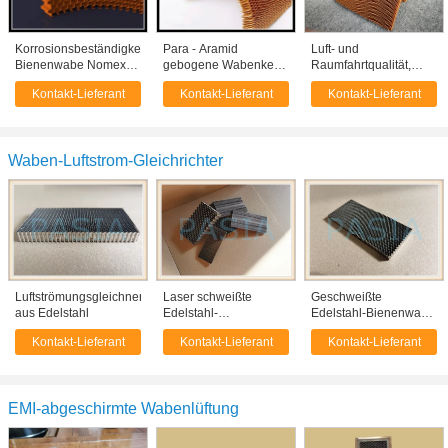
Korrosionsbeständigkeits-
Para - Aramid
Luft- und
Bienenwabe Nomex-
gebogene Wabenkern-
Raumfahrtqualität,
Kern, Aramid-
Spitzenanwendungs-
hergestellt aus mit
Kontakt-Lieferant
Kontakt-Lieferant
Kontakt-Lieferant
Bienenwaben-
Hitzebeständigkeit
Aramidfaser-
Plattenmaterial
Wabenplattenmaterial
beschichtetem
Phenolharz
Waben-Luftstrom-Gleichrichter
Luftströmungsgleichner
Laser schweißte
Geschweißte
aus Edelstahl
Edelstahl-
Edelstahl-Bienenwabe
Bienenwaben-Platte
für Kühlturm-Filter
Kontakt-Lieferant
Kontakt-Lieferant
Kontakt-Lieferant
für Wasser-Filter
EMI-abgeschirmte Wabenlüftung