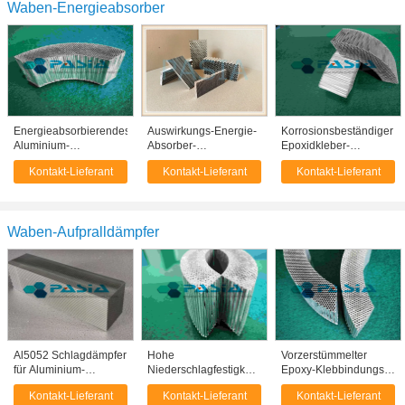
Waben-Energieabsorber
Energieabsorbierendes
Auswirkungs-Energie-
Korrosionsbeständiger
Aluminium-
Absorber-
Epoxidkleber-
Honeyballkern
Aluminiumwabenkern
gebundener
Kontakt-Lieferant
Kontakt-Lieferant
Kontakt-Lieferant
Leichtgewicht
für Schiffbau
Aluminiumwaben-
Hochleistungs-
Energieabsorber
Kussingsmaterial
Waben-Aufpralldämpfer
Al5052 Schlagdämpfer
Hohe
Vorzerstümmelter
für Aluminium-
Niederschlagfestigkeit
Epoxy-Klebbindungs-
Honeyballstruktur
Leichtgewichts-
Schlagdämpfer aus
Kontakt-Lieferant
Kontakt-Lieferant
Kontakt-Lieferant
Einschlagsschwächer
Aluminium aus