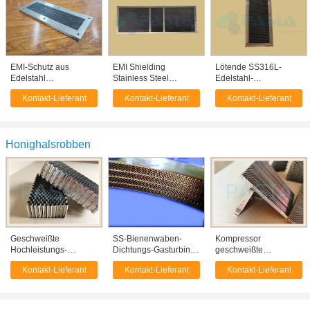
EMI-Schutz aus
EMI Shielding
Lötende SS316L-
Edelstahl
Stainless Steel
Edelstahl-
Honigtuchventilationsplatten
Honeycomb-Entlüftung
Bienenwaben-
Kontakt-Lieferant
Kontakt-Lieferant
Kontakt-Lieferant
0,8 mm Diameter
täfelt 0.8mm
Belüftungsöffnung für
Durchmesser
EMS
Honighalsrobben
Geschweißte
SS-Bienenwaben-
Kompressor
Hochleistungs-
Dichtungs-Gasturbine,
geschweißte
Honeycomb-
Turbinen-
Honigsackdichtung
Kontakt-Lieferant
Kontakt-Lieferant
Kontakt-Lieferant
Gasturbinen-
Stahlbienenwaben-
Gasturbine hohe
Luftdichtung
Blatt
Temperatur