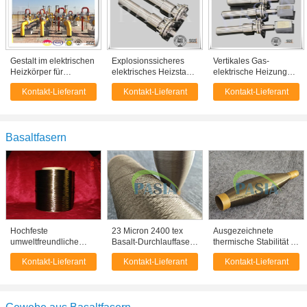
Gestalt im elektrischen
Explosionssicheres
Vertikales Gas-
Heizkörper für
elektrisches Heizstab
elektrische Heizung
Rohrleitung mit
für Schiffe des Mineral
des Mineral
Kontakt-Lieferant
Kontakt-Lieferant
Kontakt-Lieferant
Mineral
Isolierkabels
Isolierkabel-
Isolierheizkabel
Heizelementes
Basaltfasern
Hochfeste
23 Micron 2400 tex
Ausgezeichnete
umweltfreundliche
Basalt-Durchlauffaser-
thermische Stabilität 5
natürliche Basalt-
Roving für Pultrusion-
Mikron
Kontakt-Lieferant
Kontakt-Lieferant
Kontakt-Lieferant
Endlosfaser-Roving
Rebar für Beton
Faserdurchmesser
ohne Verzug
Basaltfaser Drehgarne
Industrie-Textil