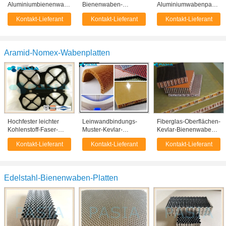
Aluminiumbienenwabe
Bienenwaben-
Aluminiumwabenpappe
täfelt das beschichtete
Aluminiumplatte,
für Fach-Fach-Riss-
Kontakt-Lieferant
Kontakt-Lieferant
Kontakt-Lieferant
PVDF-
leichtes Gebäude täfelt
Widerstand
Fluorkohlenstoff-Pulver
Wärmedämmung
Aramid-Nomex-Wabenplatten
Hochfester leichter
Leinwandbindungs-
Fiberglas-Oberflächen-
Kohlenstoff-Faser-
Muster-Kevlar-
Kevlar-Bienenwaben-
Bienenwaben-Blatt
Bienenwaben-Blätter
Platten, Flugzeug-
Kontakt-Lieferant
Kontakt-Lieferant
Kontakt-Lieferant
Nomex-Kern nicht
für Flugzeug-
Kevlar-Wände
brennbar
Trennwand
Edelstahl-Bienenwaben-Platten