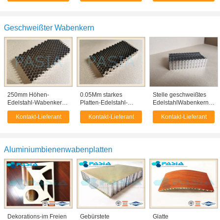
von Aluminium-
Honigsäcke
Honigstockstruktur
Geschweißter Wabenkern
250mm Höhen-
0.05Mm starkes
Stelle geschweißtes
Edelstahl-Wabenkern-
Platten-Edelstahl-
EdelstahlWabenkern
Punktschweissen-
Wabenkern-Laser-
industriellen Gebrauch
Kontakt-Lieferant
Kontakt-Lieferant
Kontakt-Lieferant
Abbinden
Schweißen
Aluminiumbienenwabenplatten
Dekorations-im Freien
Gebürstete
Glatte