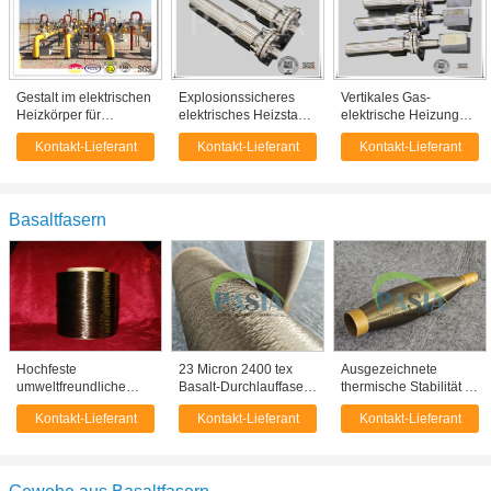
Gestalt im elektrischen
Explosionssicheres
Vertikales Gas-
Heizkörper für
elektrisches Heizstab
elektrische Heizung
Rohrleitung mit
für Schiffe des Mineral
des Mineral
Kontakt-Lieferant
Kontakt-Lieferant
Kontakt-Lieferant
Mineral
Isolierkabels
Isolierkabel-
Isolierheizkabel
Heizelementes
Basaltfasern
Hochfeste
23 Micron 2400 tex
Ausgezeichnete
umweltfreundliche
Basalt-Durchlauffaser-
thermische Stabilität 5
natürliche Basalt-
Roving für Pultrusion-
Mikron
Kontakt-Lieferant
Kontakt-Lieferant
Kontakt-Lieferant
Endlosfaser-Roving
Rebar für Beton
Faserdurchmesser
ohne Verzug
Basaltfaser Drehgarne
Industrie-Textil