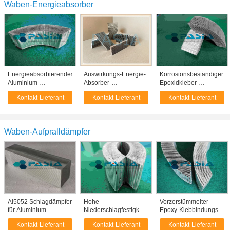
Waben-Energieabsorber
Energieabsorbierendes
Auswirkungs-Energie-
Korrosionsbeständiger
Aluminium-
Absorber-
Epoxidkleber-
Honeyballkern
Aluminiumwabenkern
gebundener
Kontakt-Lieferant
Kontakt-Lieferant
Kontakt-Lieferant
Leichtgewicht
für Schiffbau
Aluminiumwaben-
Hochleistungs-
Energieabsorber
Kussingsmaterial
Waben-Aufpralldämpfer
Al5052 Schlagdämpfer
Hohe
Vorzerstümmelter
für Aluminium-
Niederschlagfestigkeit
Epoxy-Klebbindungs-
Honeyballstruktur
Leichtgewichts-
Schlagdämpfer aus
Kontakt-Lieferant
Kontakt-Lieferant
Kontakt-Lieferant
Einschlagsschwächer
Aluminium aus