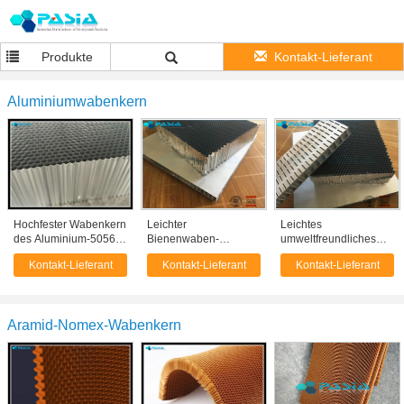
Produkte
Kontakt-Lieferant
Aluminiumwabenkern
Hochfester Wabenkern
Leichter
Leichtes
des Aluminium-5056
Bienenwaben-
umweltfreundliches
für Luftfahrtindustrie
Mittellage-Kleber-
Aluminiumbienenwaben-
Kontakt-Lieferant
Kontakt-Lieferant
Kontakt-Lieferant
verbundenes
Material mit
Aluminiumverbundblech
hochfestem
Aramid-Nomex-Wabenkern