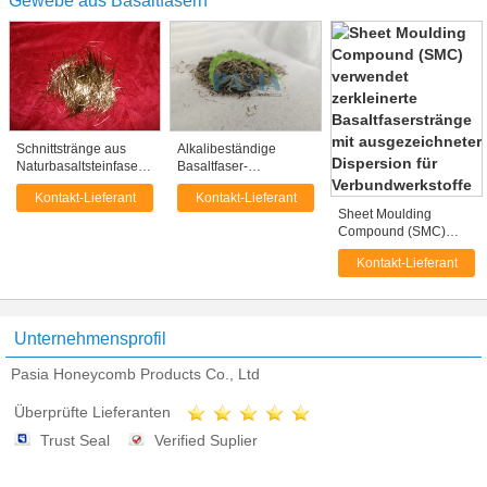
Gewebe aus Basaltfasern
Schnittstränge aus
Alkalibeständige
Naturbasaltsteinfasern
Basaltfaser-
zur Verstärkung von
Schnittfasern für
Kontakt-Lieferant
Kontakt-Lieferant
Reibungsmaterialien
langlebige
Sheet Moulding
für die
Asphaltbefestigungen
Compound (SMC)
Automobilindustrie
verwendet zerkleinerte
Kontakt-Lieferant
Basaltfaserstränge mit
ausgezeichneter
Dispersion für
Verbundwerkstoffe
Unternehmensprofil
Pasia Honeycomb Products Co., Ltd
Überprüfte Lieferanten
Trust Seal
Verified Suplier