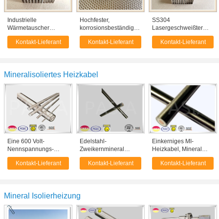
Industrielle
Hochfester,
SS304
Wärmetauscher
korrosionsbeständiger,
Lasergeschweißter
verwenden einen
poröser Sandwich-
Edelstahl-Honeycomb-
Kontakt-Lieferant
Kontakt-Lieferant
Kontakt-Lieferant
hochfesten,
Struktur-Edelstahl-
Kern für
korrosionsbeständigen
geschweißter
Schiffsschutzventilierung
Wabenkern aus
Wabenkern
Edelstahl
Mineralisoliertes Heizkabel
Eine 600 Volt-
Edelstahl-
Einkerniges MI-
Nennspannungs-
Zweikernmineral
Heizkabel, Mineral
Kupfer umhülltes
Isolierkabel mit
isolierte Draht für
Kontakt-Lieferant
Kontakt-Lieferant
Kontakt-Lieferant
Kabel, Mineral isolierte
Edelstahl-Hülle
industriellen Gebrauch
Heizkabel
Mineral Isolierheizung