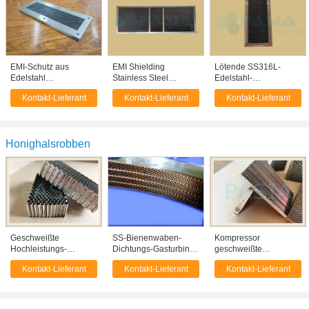
EMI-Schutz aus
EMI Shielding
Lötende SS316L-
Edelstahl
Stainless Steel
Edelstahl-
Honigtuchventilationsplatten
Honeycomb-Entlüftung
Bienenwaben-
Kontakt-Lieferant
Kontakt-Lieferant
Kontakt-Lieferant
0,8 mm Diameter
täfelt 0.8mm
Belüftungsöffnung für
Durchmesser
EMS
Honighalsrobben
Geschweißte
SS-Bienenwaben-
Kompressor
Hochleistungs-
Dichtungs-Gasturbine,
geschweißte
Honeycomb-
Turbinen-
Honigsackdichtung
Kontakt-Lieferant
Kontakt-Lieferant
Kontakt-Lieferant
Gasturbinen-
Stahlbienenwaben-
Gasturbine hohe
Luftdichtung
Blatt
Temperatur