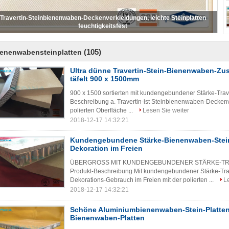
rmor-Bienenwaben-Stein-Platten der Größen-900*900 für Innendekoration
kundengebundene Stärke
(105)
ienenwabensteinplatten
Ultra dünne Travertin-Stein-Bienenwaben-Z
täfelt 900 x 1500mm
900 x 1500 sortierten mit kundengebundener Stärke-Trav
Beschreibung a. Travertin-ist Steinbienenwaben-Deckenv
polierten Oberfläche ...
Lesen Sie weiter
2018-12-17 14:32:21
Kundengebundene Stärke-Bienenwaben-Stein-
Dekoration im Freien
ÜBERGROSS MIT KUNDENGEBUNDENER STÄRKE-TRA
Produkt-Beschreibung Mit kundengebundener Stärke-Trav
Dekorations-Gebrauch im Freien mit der polierten ...
L
2018-12-17 14:32:21
Schöne Aluminiumbienenwaben-Stein-Platte
Bienenwaben-Platten