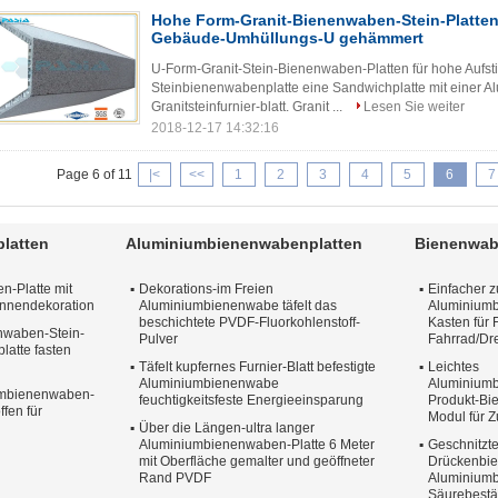
Hohe Form-Granit-Bienenwaben-Stein-Platten 
Gebäude-Umhüllungs-U gehämmert
U-Form-Granit-Stein-Bienenwaben-Platten für hohe Aufs
Steinbienenwabenplatte eine Sandwichplatte mit einer 
Granitsteinfurnier-blatt. Granit ...
Lesen Sie weiter
2018-12-17 14:32:16
Page 6 of 11
|<
<<
1
2
3
4
5
6
7
latten
Aluminiumbienenwabenplatten
Bienenwab
n-Platte mit
Dekorations-im Freien
Einfacher
Innendekoration
Aluminiumbienenwabe täfelt das
Aluminium
beschichtete PVDF-Fluorkohlenstoff-
Kasten für 
nwaben-Stein-
Pulver
Fahrrad/Dr
latte fasten
Täfelt kupfernes Furnier-Blatt befestigte
Leichtes
Aluminiumbienenwabe
Aluminium
umbienenwaben-
feuchtigkeitsfeste Energieeinsparung
Produkt-Bi
ffen für
Modul für 
Über die Längen-ultra langer
Aluminiumbienenwaben-Platte 6 Meter
Geschnitzt
mit Oberfläche gemalter und geöffneter
Drückenbi
Rand PVDF
Aluminiumb
Säurebestä