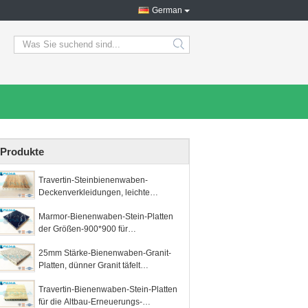
German
search
Produkte
Travertin-Steinbienenwaben-
Deckenverkleidungen, leichte
Steinplatten feuchtigkeitsfest
Marmor-Bienenwaben-Stein-Platten
der Größen-900*900 für
Innendekoration kundengebundene
25mm Stärke-Bienenwaben-Granit-
Stärke
Platten, dünner Granit täfelt
600*600mm2
Travertin-Bienenwaben-Stein-Platten
für die Altbau-Erneuerungs-