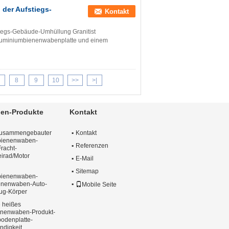
der Aufstiegs-
Kontakt
tiegs-Gebäude-Umhüllung Granitist
Aluminiumbienenwabenplatte und einem
8
9
10
>>
>|
en-Produkte
Kontakt
 zusammengebauter
Kontakt
bienenwaben-
Referenzen
Fracht-
eirad/Motor
E-Mail
Sitemap
bienenwaben-
enenwaben-Auto-
Mobile Seite
Zug-Körper
e heißes
enenwaben-Produkt-
odenplatte-
ndigkeit