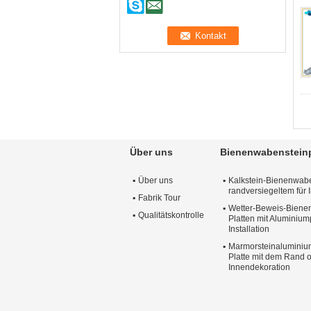
Über uns
Bienenwabensteinp
Über uns
Kalkstein-Bienenwabe
randversiegeltem für 
Fabrik Tour
Wetter-Beweis-Biene
Qualitätskontrolle
Platten mit Aluminiump
Installation
Marmorsteinalumini
Platte mit dem Rand o
Innendekoration