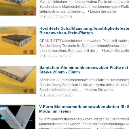
Marmorsteinaluminiumbienenwaben-Platte mit randversie
Beschreibung Marmorsteinaluminiumbienenwaben-Platte m
Gebrauch mit der polierten ...
Lesen Sie weiter
2018-12-17 14:32:21
Hochfeste Schalldämmung/feuchtigkeitsfeste
Bienenwaben-Stein-Platten
GRANIT STEINaluminiumbienenwaben-Platte mit randvers
Beschreibung Travertin-ist Steinaluminiumbienenwaben-P
Innendekorations-Gebrauch mit der ...
Lesen Sie weite
2018-12-17 14:32:20
Sandstein-Aluminiumbienenwaben-Platte mit 
Stärke 20mm - 30mm
Sandstein-Aluminiumbienenwaben-Platte mit randversiege
Beschreibung Sandstein ist die weit verbreitetste Art des
Sandsteinhunderten den ...
Lesen Sie weiter
2018-12-17 14:32:20
V-Form Steinmarmorbienenwabenplatten für 
Modul im Freien
V-Form Marmorsteinbienenwaben-Platten für Steinumhüll
Marmorsteinbienenwaben-Platten für Steinumhüllungs-Mo