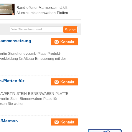
Oberfläche poliert
Rand-offener Marmorstein täfelt
Aluminiumbienenwaben-Platten
kundengebundene Spezifikation
usammensetzung
Kontakt
ertin Stonehoneycomb-Platte Produkt-
erkleidung für Altbau-Erneuerung mit der
Platten für
Kontakt
VERTIN-STEIN-BIENENWABEN-PLATTE
ertin-Stein-Bienenwaben-Platte für
esen Sie weiter
n/Marmor-
Kontakt