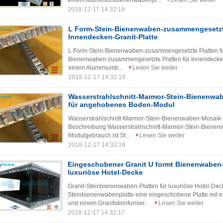
einem Aluminiumbienenwabenpl...
Lesen Sie weiter
2018-12-17 14:32:19
L Form-Stein-Bienenwaben-zusammengesetzte
Innendecken-Granit-Platte
L Form-Stein-Bienenwaben-zusammengesetzte Platten für
Bienenwaben-zusammengesetzte Platten für Innendecken-G
einem Aluminiumb...
Lesen Sie weiter
2018-12-17 14:32:19
Wasserstrahlschnitt-Marmor-Stein-Bienenwa
für angehobenes Boden-Modul
Wasserstrahlschnitt-Marmor-Stein-Bienenwaben-Mosaik-
Beschreibung Wasserstrahlschnitt-Marmor-Stein-Biene
Modulgebrauch ist St...
Lesen Sie weiter
2018-12-17 14:32:19
Eingeschobener Granit U formt Bienenwaben-S
luxuriöse Hotel-Decke
Granit-Steinbienenwaben-Platten für luxuriöse Hotel-Dec
Steinbienenwabenplatte eine eingeschobene Platte mit
und einem Granitsteinfurnier...
Lesen Sie weiter
2018-12-17 14:32:17