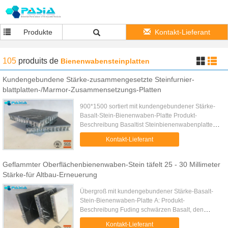
Produkte
Kontakt-Lieferant
105
produits
de
Bienenwabensteinplatten
Kundengebundene Stärke-zusammengesetzte Steinfurnier-
blattplatten-/Marmor-Zusammensetzungs-Platten
900*1500 sortiert mit kundengebundener Stärke-
Basalt-Stein-Bienenwaben-Platte Produkt-
Beschreibung Basaltist Steinbienenwabenplatte
eine Struktur, die mit Aluminiumbienenwabenplatte
Kontakt-Lieferant
und sehr dünnem Basaltsteinf...
Geflammter Oberflächenbienenwaben-Stein täfelt 25 - 30 Millimeter
Stärke-für Altbau-Erneuerung
Übergroß mit kundengebundener Stärke-Basalt-
Stein-Bienenwaben-Platte A: Produkt-
Beschreibung Fuding schwärzen Basalt, den
Steinbienenwabenplatte eine Rückplatte der
Kontakt-Lieferant