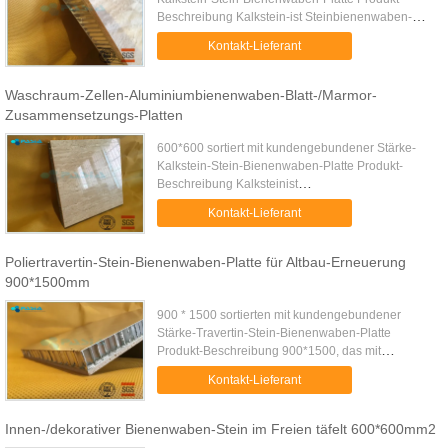
Beschreibung Kalkstein-ist Steinbienenwaben-
Platte eine Kalksteinplatte, die mit fertiger
Kontakt-Lieferant
Sandwichbienenwabenplatte ...
Waschraum-Zellen-Aluminiumbienenwaben-Blatt-/Marmor-
Zusammensetzungs-Platten
600*600 sortiert mit kundengebundener Stärke-
Kalkstein-Stein-Bienenwaben-Platte Produkt-
Beschreibung Kalksteinist
Aluminiumbienenwabenplatte eine fertige
Kontakt-Lieferant
Sandwichbienenwabe, die mit einer
Kalksteinplatte ...
Poliertravertin-Stein-Bienenwaben-Platte für Altbau-Erneuerung
900*1500mm
900 * 1500 sortierten mit kundengebundener
Stärke-Travertin-Stein-Bienenwaben-Platte
Produkt-Beschreibung 900*1500, das mit
kundengebundener Stärke-Travertin-Stein-
Kontakt-Lieferant
Bienenwaben-Platte für Altbau-Erneuerung mit ...
Innen-/dekorativer Bienenwaben-Stein im Freien täfelt 600*600mm2