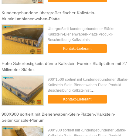
Bienenwabe mit einer Basaltsteinscheibe ist, ...
Kundengebundene übergroßer flacher Kalkstein-
Aluminiumbienenwaben-Platte
Übergroß mit kundengebundener Stärke-
Kalkstein-Bienenwaben-Platte Produkt-
Beschreibung Kalksteinist
Aluminiumbienenwabenplatte eine fertige
Kontakt-Lieferant
Sandwichbienenwabe, die mit einer
Kalksteinplatte unterstützt wird. ...
Hohe Scherfestigkeits-dünne Kalkstein-Furnier-Blattplatten mit 27
Millimeter Stärke-
900*1500 sortiert mit kundengebundener Stärke-
Kalkstein-Stein-Bienenwaben-Platte Produkt-
Beschreibung Kalksteinist
Aluminiumbienenwabenplatte eine Kalksteinplatte,
Kontakt-Lieferant
die mit fertiger Sandwichbienenwabenplatte ...
900X900 sortiert mit Bienenwaben-Stein-Platten-/Kalkstein-
Seitenkonsole-Planum
900*900 sortiert mit kundengebundener Stärke-
Kalkstein-Stein-Bienenwaben-Platte Produkt-