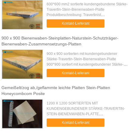
600*600 mm2 sortierte kundengebundene Stärke-
Travertin-Stein-Bienenwaben-Platte
Produktbeschreibung: Travertinist
Steinbienenwabenplatte eine zusammengesetzte
Kontakt-Lieferant
verbundene Platte mit einer
Aluminiumbienenwabenpl...
900 x 900 Bienenwaben-Steinplatten-Naturstein-Schutzträger-
Bienenwaben-Zusammensetzungs-Platten
900 x 900 sortierten mit kundengebundener
Stärke-Travertin-Stein-Bienenwaben-Platte
900*900 sortiert mit kundengebundener Stärke-
Travertin-Stein-Bienenwaben-Platte
Kontakt-Lieferant
Produktbeschreibung: Die zusammengesetzten ...
Gemeißelt/zog ab,/geflammte leichte Platten Stein-Platten
Honeycombcom Posite
1200 X 1200 SORTIERTEN MIT
KUNDENGEBUNDENER STÄRKE-TRAVERTIN-
STEIN-BIENENWABEN-PLATTE
Produktbeschreibung: Travertinist
Kontakt-Lieferant
Steinbienenwabenplatte eine zusammengesetzte
Platte der Bienenwabe mit einer Natur und ...