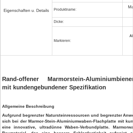
Ma
Produktname:
Eigenschaften u. Details
Dicke:
A
Markieren:
Rand-offener Marmorstein-Aluminiumbienen
mit kundengebundener Spezifikation
Allgemeine Beschreibung
Aufgrund begrenzter Natursteinressourcen und begrenzter Anw
sich bei der Marmor-Stein-Aluminiumwaben-Flachplatte mit kun
eine innovative, ultradünne Waben-Verbundplatte. Marmorwa