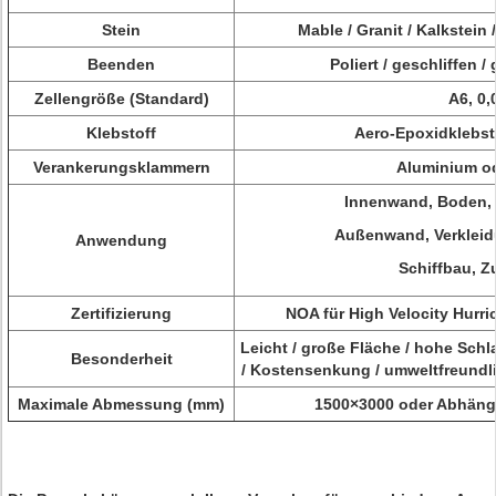
Stein
Mable / Granit / Kalkstein 
Beenden
Poliert / geschliffen 
Zellengröße (Standard)
A6, 0
Klebstoff
Aero-Epoxidklebst
Verankerungsklammern
Aluminium od
Innenwand, Boden, D
Außenwand, Verkleidu
Anwendung
Schiffbau, Z
Zertifizierung
NOA für High Velocity Hur
Leicht / große Fläche / hohe Schla
Besonderheit
/ Kostensenkung / umweltfreund
Maximale Abmessung (mm)
1500×3000 oder Abhängi