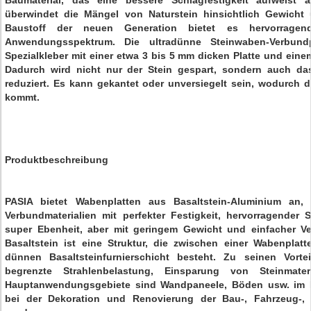
Baumaterial, das eine bessere Schlagfestigkeit aufweist a
überwindet die Mängel von Naturstein hinsichtlich Gewicht u
Baustoff der neuen Generation bietet es hervorragen
Anwendungsspektrum. Die ultradünne Steinwaben-Verbund
Spezialkleber mit einer etwa 3 bis 5 mm dicken Platte und ein
Dadurch wird nicht nur der Stein gespart, sondern auch da
reduziert. Es kann gekantet oder unversiegelt sein, wodurch d
kommt.
Produktbeschreibung
PASIA bietet Wabenplatten aus Basaltstein-Aluminium an, 
Verbundmaterialien mit perfekter Festigkeit, hervorragend
super Ebenheit, aber mit geringem Gewicht und einfacher Ve
Basaltstein ist eine Struktur, die zwischen einer Wabenplat
dünnen Basaltsteinfurnierschicht besteht. Zu seinen Vorte
begrenzte Strahlenbelastung, Einsparung von Steinmate
Hauptanwendungsgebiete sind Wandpaneele, Böden usw. im In
bei der Dekoration und Renovierung der Bau-, Fahrzeug-, S