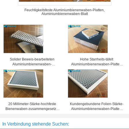
Feuchtigkeitsfeste Aluminiumbienenwaben-Platten,
Aluminiumbienenwaben-Blatt
Solider Beweis-bearbeiteten
Hohe Starrheits-täfelt
Aluminiumbienenwaben-
Aluminiumbienenwaben-Platten,
Sandwich-Platten
Wabenkern 25 Millimeter Stärke-
Oberflächenbehandlung
20 Millimeter-Stärke-hochfeste
Kundengebundene Folien-Stärke-
Bienenwaben-zusammengesetzte
Aluminiumbienenwaben-Platten,
Platte 10 Jahre Garantiezeit-
Bienenwaben-Blechtafel
In Verbindung stehende Suchen: