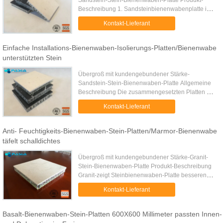
Sandstein-Stein-Bienenwaben-Platte Produkt-
Beschreibung 1. Sandsteinbienenwabenplatte ist
eine Rückplatte der Bienenwabe mit einer origined
Kontakt-Lieferant
Sandsteinscheibe. Als ...
Einfache Installations-Bienenwaben-Isolierungs-Platten/Bienenwabe
unterstützten Stein
Übergroß mit kundengebundener Stärke-
Sandstein-Stein-Bienenwaben-Platte Allgemeine
Beschreibung Die zusammengesetzten Platten der
ultradünnen Sandsteinbienenwabe werden wegen
Kontakt-Lieferant
der begrenzten Natursteinbetriebsmi...
Anti- Feuchtigkeits-Bienenwaben-Stein-Platten/Marmor-Bienenwabe
täfelt schalldichtes
Übergroß mit kundengebundener Stärke-Granit-
Stein-Bienenwaben-Platte Produkt-Beschreibung
Granit-zeigt Steinbienenwaben-Platte besseren
Preis und Leistung gegen alle anderen einzelnen
Kontakt-Lieferant
Steine: 1. Wenn beiseite ...
Basalt-Bienenwaben-Stein-Platten 600X600 Millimeter passten Innen-