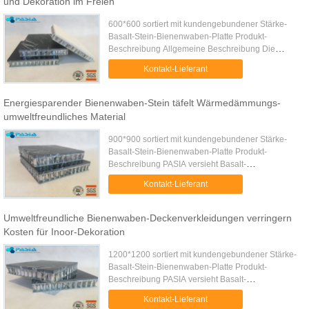
und Dekoration im Freien
600*600 sortiert mit kundengebundener Stärke-
Basalt-Stein-Bienenwaben-Platte Produkt-
Beschreibung Allgemeine Beschreibung Die
zusammengesetzten Platten der ultradünnen
Kontakt-Lieferant
Steinbienenwabe werden wegen der ...
Energiesparender Bienenwaben-Stein täfelt Wärmedämmungs-
umweltfreundliches Material
900*900 sortiert mit kundengebundener Stärke-
Basalt-Stein-Bienenwaben-Platte Produkt-
Beschreibung PASIA versieht Basalt-
Steinaluminiumbienenwaben-Platten, das eins des
Kontakt-Lieferant
besten Klimaverbundwerkstoffs mit ...
Umweltfreundliche Bienenwaben-Deckenverkleidungen verringern
Kosten für Inoor-Dekoration
1200*1200 sortiert mit kundengebundener Stärke-
Basalt-Stein-Bienenwaben-Platte Produkt-
Beschreibung PASIA versieht Basalt-
Steinaluminiumbienenwaben-Platten, das eins des
Kontakt-Lieferant
besten Klimaverbundwerkstoffs mit ...