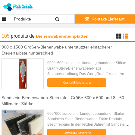
Produkte
Kontakt-Lieferant
105
produits
de
Bienenwabensteinplatten
900 x 1500 Größen-Bienenwabe unterstützter einfacherer
Steuerfarbsteinunterschied
900*1500 sortiert mit kundengebundener Stärke-
Granit-Stein-Bienenwaben-Platte
Steinbeschreibung Das Wort „Granit“ kommt vom
lateinischen granum, ein Korn, in Anspielung auf
Kontakt-Lieferant
die grobkörnige Struktur solch eines ...
Sandstein-Bienenwaben-Stein täfelt Größe 600 x 600 und 8 - 60
Millimeter Stärke-
600*600 sortiert mit kundengebundener Stärke-
Sandstein-Stein-Bienenwaben-Platte Produkt-
Beschreibung In den letzten Jahren ist Sandstein,
wie natürliches Baumaterial, von den Mode- und
Kontakt-Lieferant