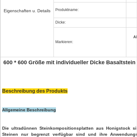
Produktname:
Eigenschaften u. Details
Dicke:
A
Markieren:
600 * 600 Größe mit individueller Dicke Basaltstei
Beschreibung des Produkts
Allgemeine Beschreibung
Die ultradünnen Steinkompositionsplatten aus Honigstock sin
Steinen nur begrenzt verfügbar sind und ihre Anwendungs