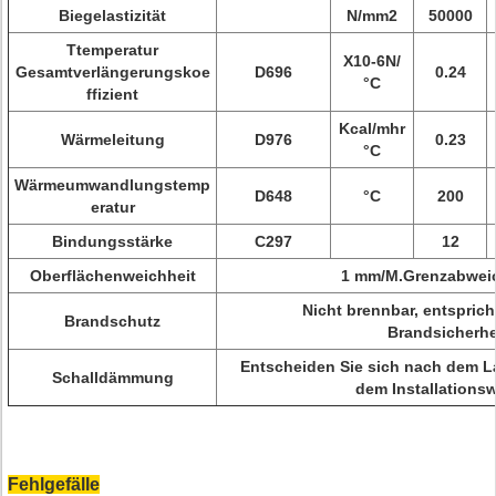
Biegelastizität
N/mm2
50000
Ttemperatur
X10-6N/
Gesamtverlängerungskoe
D696
0.24
°C
ffizient
Kcal/mhr
Wärmeleitung
D976
0.23
°C
Wärmeumwandlungstemp
D648
°C
200
eratur
Bindungsstärke
C297
12
Oberflächenweichheit
1 mm/M.Grenzabwei
Nicht brennbar, entsprich
Brandschutz
Brandsicherh
Entscheiden Sie sich nach dem L
Schalldämmung
dem Installationsw
Fehlgefälle