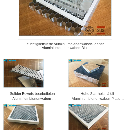
Feuchtigkeitsfeste Aluminiumbienenwaben-Platten,
Aluminiumbienenwaben-Blatt
Solider Beweis-bearbeiteten
Hohe Starrheits-täfelt
Aluminiumbienenwaben-
Aluminiumbienenwaben-Platten,
Sandwich-Platten
Wabenkern 25 Millimeter Stärke-
Oberflächenbehandlung