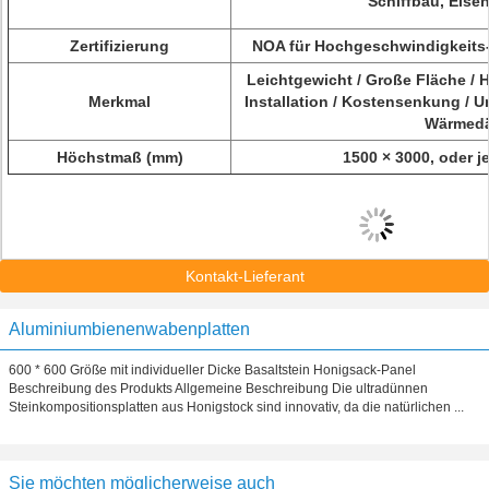
Schiffbau, Eise
Zertifizierung
NOA für Hochgeschwindigkeits
Leichtgewicht / Große Fläche / H
Merkmal
Installation / Kostensenkung / U
Wärmed
Höchstmaß (mm)
1500 × 3000, oder j
Kontakt-Lieferant
Aluminiumbienenwabenplatten
600 * 600 Größe mit individueller Dicke Basaltstein Honigsack-Panel
Beschreibung des Produkts Allgemeine Beschreibung Die ultradünnen
Steinkompositionsplatten aus Honigstock sind innovativ, da die natürlichen ...
Sie möchten möglicherweise auch