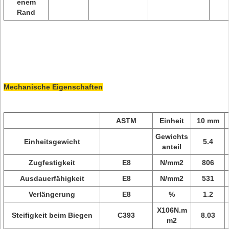
enem
Rand
Mechanische Eigenschaften
ASTM
Einheit
10 mm
Gewichts
Einheitsgewicht
5.4
anteil
Zugfestigkeit
E8
N/mm2
806
Ausdauerfähigkeit
E8
N/mm2
531
Verlängerung
E8
%
1.2
X106N.m
Steifigkeit beim Biegen
C393
8.03
m2