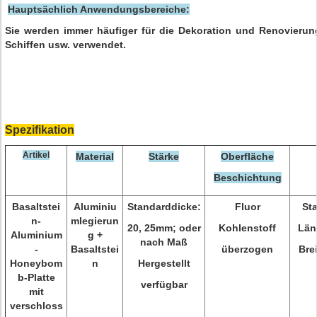
Hauptsächlich Anwendungsbereiche:
Sie werden immer häufiger für die Dekoration und Renovieru
Schiffen usw. verwendet.
Spezifikation
Artikel
Material
Stärke
Oberfläche
Beschichtung
Basaltstei
Aluminiu
Standarddicke:
Fluor
St
n-
mlegierun
20, 25mm; oder
Kohlenstoff
Län
Aluminium
g +
nach Maß
-
Basaltstei
überzogen
Bre
Honeybom
n
Hergestellt
b-Platte
verfügbar
mit
verschloss