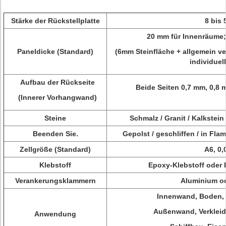
Stärke der Rückstellplatte
8 bis
20 mm für Innenräume
Paneldicke (Standard)
(6mm Steinfläche + allgemein v
individuel
Aufbau der Rückseite
Beide Seiten 0,7 mm, 0,8
(Innerer Vorhangwand)
Steine
Schmalz / Granit / Kalkstein
Beenden Sie.
Gepolst / geschliffen / in F
Zellgröße (Standard)
A6, 0
Klebstoff
Epoxy-Klebstoff oder P
Verankerungsklammern
Aluminium od
Innenwand, Boden, D
Außenwand, Verkleidu
Anwendung