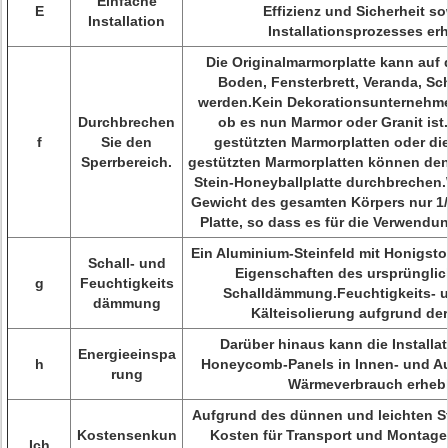
Einfache
E
Effizienz und Sicherheit s
Installation
Installationsprozesses erh
Die Originalmarmorplatte kann auf
Boden, Fensterbrett, Veranda, Sc
werden.Kein Dekorationsunternehme
Durchbrechen
ob es nun Marmor oder Granit ist.
f
Sie den
gestützten Marmorplatten oder di
Sperrbereich.
gestützten Marmorplatten können den
Stein-Honeyballplatte durchbrechen.We
Gewicht des gesamten Körpers nur 1/
Platte, so dass es für die Verwendun
Ein Aluminium-Steinfeld mit Honigstoc
Schall- und
Eigenschaften des ursprünglich
g
Feuchtigkeits
Schalldämmung.Feuchtigkeits-
dämmung
Kälteisolierung aufgrund der
Darüber hinaus kann die Installa
Energieeinspa
h
Honeycomb-Panels in Innen- und A
rung
Wärmeverbrauch erhebl
Aufgrund des dünnen und leichten S
Kostensenkun
Kosten für Transport und Montage 
Ich