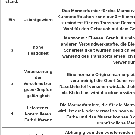
stand.
Das Marmorfurnier für das Marmor
Kunststoffplatten kann nur 3 ~ 5 mm d
Ein
Leichtgewicht
zumindest für den Transport.Demen
Wahl für den Gebrauch auf dem Ge
Marmor mit Fliesen, Granit, Alumi
anderen Verbundwerkstoffe, die Bieg
hohe
b
Scherfestigkeit wurden deutlich ve
Festigkeit
während des Transports erheblich r
Verwendun
Verbesserung
Eine normale Originalmarmorplatt
der
verunreinigt die Oberfläche, w
c
Verschmutzun
Nassklebstoff versehen wird.als dic
gsbekämpfun
als Klebefilm, wird die oben erwähnt
gsfähigkeit
Die Marmorfurniere, die für die Ma
Leichter zu
wird, ist drei- oder viermal so hoch w
d
kontrollieren
Farbe und das Muster können 3 od
Farbdifferenz
ursprüngliche Marm
Abhängig von den vorstehenden 