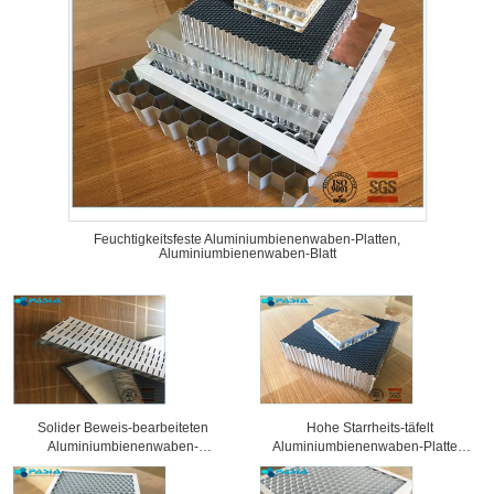
Feuchtigkeitsfeste Aluminiumbienenwaben-Platten,
Aluminiumbienenwaben-Blatt
Solider Beweis-bearbeiteten
Hohe Starrheits-täfelt
Aluminiumbienenwaben-
Aluminiumbienenwaben-Platten,
Sandwich-Platten
Wabenkern 25 Millimeter Stärke-
Oberflächenbehandlung