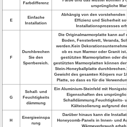
Farbe und das Muster können 3 od
Farbdifferenz
ursprüngliche Marm
Abhängig von den vorstehenden 
Einfache
E
Effizienz und Sicherheit s
Installation
Installationsprozesses erh
Die Originalmarmorplatte kann auf
Boden, Fensterbrett, Veranda, Sc
werden.Kein Dekorationsunternehme
Durchbrechen
ob es nun Marmor oder Granit ist.
F
Sie den
gestützten Marmorplatten oder di
Sperrbereich.
gestützten Marmorplatten können den
Stein-Honeyballplatte durchbrechen.We
Gewicht des gesamten Körpers nur 1/
Platte, so dass es für die Verwendun
Ein Aluminium-Steinfeld mit Honigstoc
Schall- und
Eigenschaften des ursprünglich
G
Feuchtigkeits
Schalldämmung.Feuchtigkeits-
dämmung
Kälteisolierung aufgrund der
Darüber hinaus kann die Installa
Energieeinspa
H
Honeycomb-Panels in Innen- und A
rung
Wärmeverbrauch erhebl