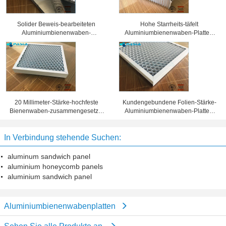
Solider Beweis-bearbeiteten
Hohe Starrheits-täfelt
Aluminiumbienenwaben-
Aluminiumbienenwaben-Platten,
Sandwich-Platten
Wabenkern 25 Millimeter Stärke-
Oberflächenbehandlung
20 Millimeter-Stärke-hochfeste
Kundengebundene Folien-Stärke-
Bienenwaben-zusammengesetzte
Aluminiumbienenwaben-Platten,
Platte 10 Jahre Garantiezeit-
Bienenwaben-Blechtafel
In Verbindung stehende Suchen:
aluminum sandwich panel
aluminium honeycomb panels
aluminium sandwich panel
Aluminiumbienenwabenplatten