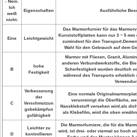
- Nein.
Ich
Eigenschaften
Ausführliche Bes
weiß
nicht.
Das Marmorfurnier für das Marmor
Kunststoffplatten kann nur 3 ~ 5 mm d
Eine
Leichtgewicht
zumindest für den Transport.Demen
Wahl für den Gebrauch auf dem Ge
Marmor mit Fliesen, Granit, Alumi
anderen Verbundwerkstoffe, die Bieg
hohe
B
Scherfestigkeit wurden deutlich ve
Festigkeit
während des Transports erheblich r
Verwendun
Verbesserung
Eine normale Originalmarmorplatt
der
verunreinigt die Oberfläche, w
C
Verschmutzun
Nassklebstoff versehen wird.als dic
gsbekämpfun
als Klebefilm, wird die oben erwähnt
gsfähigkeit
Die Marmorfurniere, die für die Ma
Leichter zu
wird, ist drei- oder viermal so hoch w
D
kontrollieren