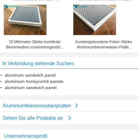
Sandwich-Platten
Wabenkern 25 Millimeter Stärke-
Oberflächenbehandlung
20 Millimeter-Stärke-hochfeste
Kundengebundene Folien-Stärke-
Bienenwaben-zusammengesetzte
Aluminiumbienenwaben-Platten,
Platte 10 Jahre Garantiezeit-
Bienenwaben-Blechtafel
In Verbindung stehende Suchen:
aluminum sandwich panel
aluminium honeycomb panels
aluminium sandwich panel
Aluminiumbienenwabenplatten
Sehen Sie alle Produkte an
Unternehmensprofil