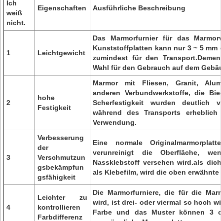
Ich
Eigenschaften
Ausführliche Beschreibung
weiß
nicht.
Das Marmorfurnier für das Marmor
Kunststoffplatten kann nur 3 ~ 5 mm d
1
Leichtgewicht
zumindest für den Transport.Demen
Wahl für den Gebrauch auf dem Gebäu
Marmor mit Fliesen, Granit, Alum
anderen Verbundwerkstoffe, die Bie
hohe
2
Scherfestigkeit wurden deutlich v
Festigkeit
während des Transports erheblich r
Verwendung.
Verbesserung
Eine normale Originalmarmorplat
der
verunreinigt die Oberfläche, 
3
Verschmutzun
Nassklebstoff versehen wird.als dic
gsbekämpfun
als Klebefilm, wird die oben erwähnte 
gsfähigkeit
Die Marmorfurniere, die für die Ma
Leichter zu
wird, ist drei- oder viermal so hoch w
4
kontrollieren
Farbe und das Muster können 3 o
Farbdifferenz