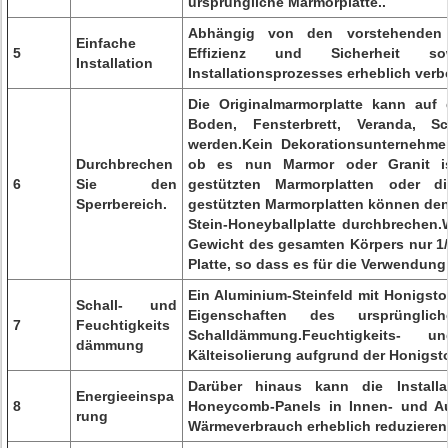
ursprüngliche Marmorplatte..
Abhängig von den vorstehenden 
Einfache
5
Effizienz und Sicherheit 
Installation
Installationsprozesses erheblich verb
Die Originalmarmorplatte kann auf
Boden, Fensterbrett, Veranda, Sc
werden.Kein Dekorationsunternehme
Durchbrechen
ob es nun Marmor oder Granit ist
6
Sie den
gestützten Marmorplatten oder di
Sperrbereich.
gestützten Marmorplatten können den
Stein-Honeyballplatte durchbrechen.We
Gewicht des gesamten Körpers nur 1/
Platte, so dass es für die Verwendung
Ein Aluminium-Steinfeld mit Honigstoc
Schall- und
Eigenschaften des ursprünglic
7
Feuchtigkeits
Schalldämmung.Feuchtigkeits
dämmung
Kälteisolierung aufgrund der Honigsto
Darüber hinaus kann die Install
Energieeinspa
8
Honeycomb-Panels in Innen- und A
rung
Wärmeverbrauch erheblich reduzieren