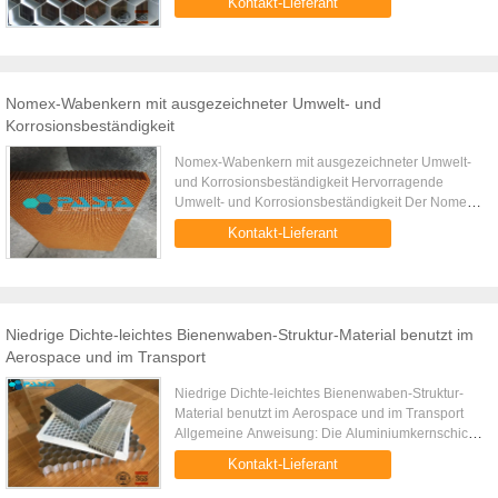
Kontakt-Lieferant
hellere Automobile d.h. leichte ...
Nomex-Wabenkern mit ausgezeichneter Umwelt- und
Korrosionsbeständigkeit
Nomex-Wabenkern mit ausgezeichneter Umwelt-
und Korrosionsbeständigkeit Hervorragende
Umwelt- und Korrosionsbeständigkeit Der Nomex
Honeycomb Core ist eine Verstärkungsschicht für
Kontakt-Lieferant
ein Verbundmaterial mit ...
Niedrige Dichte-leichtes Bienenwaben-Struktur-Material benutzt im
Aerospace und im Transport
Niedrige Dichte-leichtes Bienenwaben-Struktur-
Material benutzt im Aerospace und im Transport
Allgemeine Anweisung: Die Aluminiumkernschicht
der Bienenwabenplatte ist eine typische poröse
Kontakt-Lieferant
Struktur, also ist ...