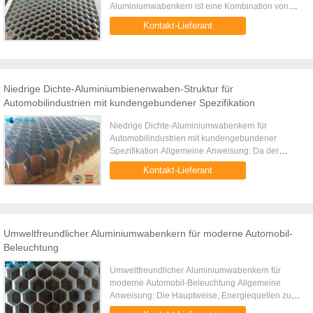
Aluminiumwabenkern ist eine Kombination von
Bionik, hergestellt von der Aluminiumfolie und vom
Kontakt-Lieferant
speziellen Aluminiumbienenwabenknotenkleber
auf ...
Niedrige Dichte-Aluminiumbienenwaben-Struktur für
Automobilindustrien mit kundengebundener Spezifikation
Niedrige Dichte-Aluminiumwabenkern für
Automobilindustrien mit kundengebundener
Spezifikation Allgemeine Anweisung: Da der
Aluminiumwabenkern mit dem Oberleder und den
Kontakt-Lieferant
Unterschalen kombiniert wird, ist sein ...
Umweltfreundlicher Aluminiumwabenkern für moderne Automobil-
Beleuchtung
Umweltfreundlicher Aluminiumwabenkern für
moderne Automobil-Beleuchtung Allgemeine
Anweisung: Die Hauptweise, Energiequellen zu
sparen und Kraftstoffverbrauch zu verringern ist,