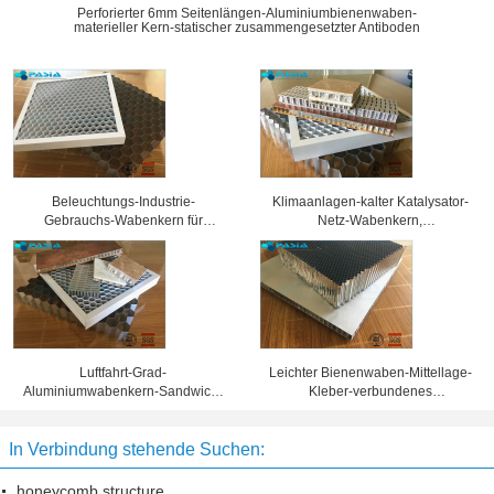
Perforierter 6mm Seitenlängen-Aluminiumbienenwaben-
materieller Kern-statischer zusammengesetzter Antiboden
Beleuchtungs-Industrie-
Klimaanlagen-kalter Katalysator-
Gebrauchs-Wabenkern für
Netz-Wabenkern,
verschiedene Ausstellungs-
Aluminiumbienenwaben-Platten
Scheinwerfer-Gitter
Luftfahrt-Grad-
Leichter Bienenwaben-Mittellage-
Aluminiumwabenkern-Sandwich-
Kleber-verbundenes
materielle Korrosionsbeständigkeit
Aluminiumverbundblech
In Verbindung stehende Suchen:
honeycomb structure