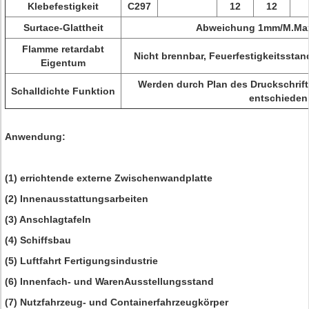
Klebefestigkeit
C297
12
12
Surtace-Glattheit
Abweichung 1mm/M.Ma
Flamme retardabt
Nicht brennbar, Feuerfestigkeitsstan
Eigentum
Werden durch Plan des Druckschrifti
Schalldichte Funktion
entschieden
Anwendung:
(1) errichtende externe Zwischenwandplatte
(2) Innenausstattungsarbeiten
(3) Anschlagtafeln
(4) Schiffsbau
(5) Luftfahrt Fertigungsindustrie
(6) Innenfach- und WarenAusstellungsstand
(7) Nutzfahrzeug- und Containerfahrzeugkörper