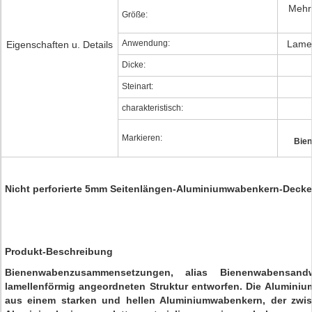
Mehr 
Größe:
Anwendung:
Lamel
Eigenschaften u. Details
Dicke:
Steinart:
charakteristisch:
Markieren:
Bien
Nicht perforierte 5mm Seitenlängen-Aluminiumwabenkern-Deck
Produkt-Beschreibung
Bienenwabenzusammensetzungen, alias Bienenwabensandw
lamellenförmig angeordneten Struktur entworfen. Die Alumini
aus einem starken und hellen Aluminiumwabenkern, der zwi