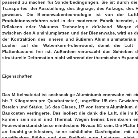
passend zu machen für Sonderbedingungen. Sie ist durch die 
Transportes, der Ausstellung, des Signage, des Aufzugs, des R
gewesen. Die Bienenwabentechnologie ist von der Luftf
Produktionsverfahren wird in der modernen Fabrik beendet,
Drückens oder Vakuums Technologie drückend. Wegen der
zwischen den Aluminiumplatten und der Bienenwabe, wird es d
der Kontraktion des inneren und äußeren Aluminiummaterials s
Löcher auf der Wabenkern-Folienwand, damit die Luft 
Plattenkastens frei ist. Außerdem verursacht das Schieben
strukturelle Deformation nicht während der thermischen Expans
Eigenschaften
Das Mittelmaterial ist sechseckige Aluminiumbienenwabe mit ei
bis 7 Kilogramm pro Quadratmeter), ungefähr 1/5 des Gewicht
Bereich und Stärke, 1/6 des Glases, 1/7 von festem Aluminium, 
Baukosten verringerte. Das isoliert die dank die Luft, die im K
können sein solid und Thermal. Wegen keines brennbaren ent
Feuerwiderstandsklasse mindestens Niveau B1 sein. Die Platte 
an feuchtigkeitsfestem, keine schädliche Gasfreigabe, mit e
spezifischen Stärke und der Steifheit gute Leistung, nicht