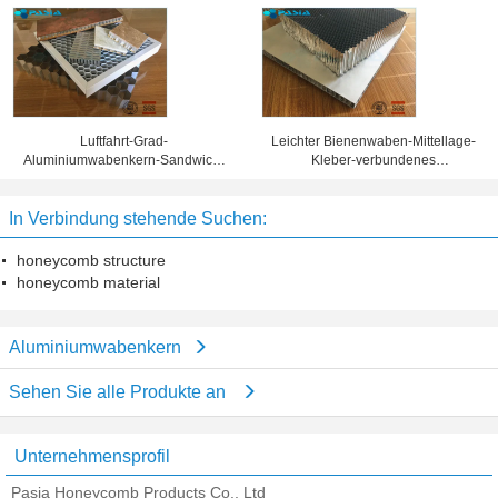
verschiedene Ausstellungs-
Aluminiumbienenwaben-Platten
Scheinwerfer-Gitter
Luftfahrt-Grad-
Leichter Bienenwaben-Mittellage-
Aluminiumwabenkern-Sandwich-
Kleber-verbundenes
materielle Korrosionsbeständigkeit
Aluminiumverbundblech
In Verbindung stehende Suchen:
honeycomb structure
honeycomb material
Aluminiumwabenkern
Sehen Sie alle Produkte an
Unternehmensprofil
Pasia Honeycomb Products Co., Ltd