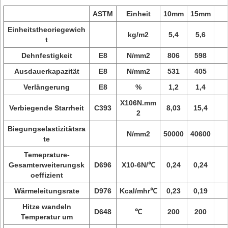
ASTM
Einheit
10mm
15mm
Einheitstheoriegewich
kg/m2
5,4
5,6
t
Dehnfestigkeit
E8
N/mm2
806
598
Ausdauerkapazität
E8
N/mm2
531
405
Verlängerung
E8
%
1,2
1,4
X106N.mm
Verbiegende Starrheit
C393
8,03
15,4
2
Biegungselastizitätsra
N/mm2
50000
40600
te
Temeprature-
Gesamterweiterungsk
D696
X10-6N/℃
0,24
0,24
oeffizient
Wärmeleitungsrate
D976
Kcal/mhr℃
0,23
0,19
Hitze wandeln
D648
℃
200
200
Temperatur um