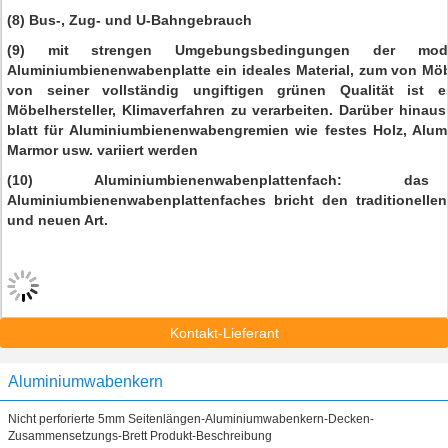
(8) Bus-, Zug- und U-Bahngebrauch
(9) mit strengen Umgebungsbedingungen der moder
Aluminiumbienenwabenplatte ein ideales Material, zum von Mö
von seiner vollständig ungiftigen grünen Qualität ist 
Möbelhersteller, Klimaverfahren zu verarbeiten. Darüber hinau
blatt für Aluminiumbienenwabengremien wie festes Holz, Alumi
Marmor usw. variiert werden
(10) Aluminiumbienenwabenplattenfach: 
Aluminiumbienenwabenplattenfaches bricht den traditionelle
und neuen Art.
Kontakt-Lieferant
Aluminiumwabenkern
Nicht perforierte 5mm Seitenlängen-Aluminiumwabenkern-Decken-
Zusammensetzungs-Brett Produkt-Beschreibung