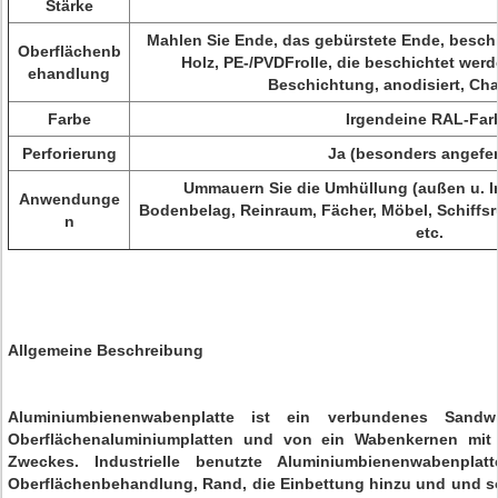
Stärke
Mahlen Sie Ende, das gebürstete Ende, besch
Oberflächenb
Holz, PE-/PVDFrolle, die beschichtet wer
ehandlung
Beschichtung, anodisiert, Cha
Farbe
Irgendeine RAL-Far
Perforierung
Ja (besonders angefer
Ummauern Sie die Umhüllung (außen u. I
Anwendunge
Bodenbelag, Reinraum, Fächer, Möbel, Schiffs
n
etc.
Allgemeine Beschreibung
Aluminiumbienenwabenplatte ist ein verbundenes Sandwi
Oberflächenaluminiumplatten und von ein Wabenkernen mit 
Zweckes. Industrielle benutzte Aluminiumbienenwabenpla
Oberflächenbehandlung, Rand, die Einbettung hinzu und und so 