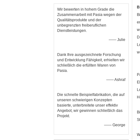
B
Wir bewerten in hohem Grade die
Zusammenarbeit mit Pasia wegen der
B
Qualitätsprodukte und der
e
unbegrenzten freiberuflichen
w
Dienstleistungen.
D
—— Julie
L
w
Dank Ihre ausgezeichnete Forschung
und Entwicklung Fähigkeit, erhielten wir
schließlich die erfüllten Waren von
Pasia.
P
—— Ashraf
E
L
Die schnelle Beispielfabrikation, die auf
H
unseren schwierigen Konzepten
basierte, unterbreitete unser effektiv
Angebot, wir gewinnen schließlich das
B
Projekt.
S
—— George
W