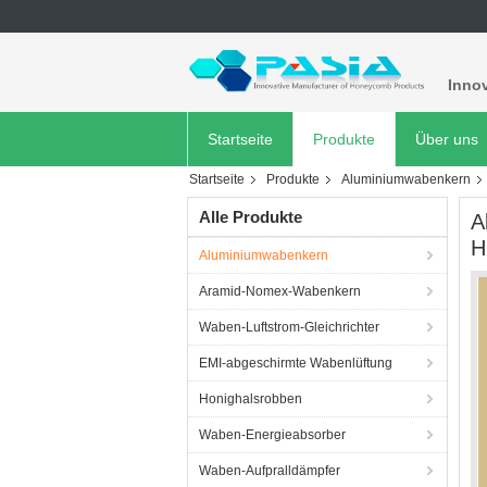
Innov
Startseite
Produkte
Über uns
Startseite
Produkte
Aluminiumwabenkern
Alle Produkte
A
H
Aluminiumwabenkern
Aramid-Nomex-Wabenkern
Waben-Luftstrom-Gleichrichter
EMI-abgeschirmte Wabenlüftung
Honighalsrobben
Waben-Energieabsorber
Waben-Aufpralldämpfer