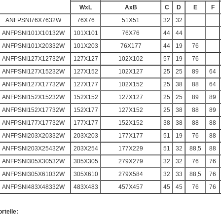
WxL
AxB
C
D
E
F
ANFPSNI76X7632W
76X76
51X51
32
32
ANFPSNI101X10132W
101X101
76X76
44
44
ANFPSNI101X20332W
101X203
76X177
44
19
76
ANFPSNI127X12732W
127X127
102X102
57
19
76
ANFPSNI127X15232W
127X152
102X127
25
25
89
64
ANFPSNI127X17732W
127X177
102X152
25
38
88
64
ANFPSNI152X15232W
152X152
127X127
25
25
89
89
ANFPSNI152X17732W
152X177
127X152
25
38
88
89
ANFPSNI177X17732W
177X177
152X152
38
38
88
88
ANFPSNI203X20332W
203X203
177X177
51
19
76
88
ANFPSNI203X25432W
203X254
177X229
51
32
88,5
88
ANFPSNI305X30532W
305X305
279X279
32
32
76
76
ANFPSNI305X61032W
305X610
279X584
32
33
88,5
76
ANFPSNI483X48332W
483X483
457X457
45
45
76
76
orteile: