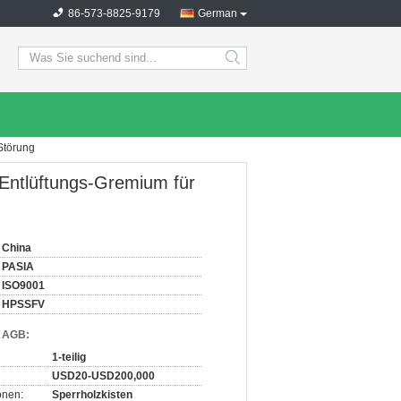
86-573-8825-9179
German
search
Störung
Entlüftungs-Gremium für
China
PASIA
ISO9001
HPSSFV
d AGB:
1-teilig
USD20-USD200,000
onen:
Sperrholzkisten