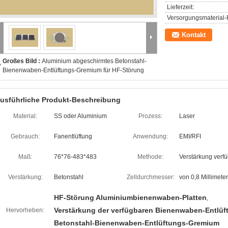
Lieferzeit:
Versorgungsmaterial-F
Kontakt
Großes Bild :
Aluminium abgeschirmtes Betonstahl-
Bienenwaben-Entlüftungs-Gremium für HF-Störung
usführliche Produkt-Beschreibung
Material:
SS oder Aluminium
Prozess:
Laser
Gebrauch:
Fanentlüftung
Anwendung:
EMI/RFI
Maß:
76*76-483*483
Methode:
Verstärkung verf
Verstärkung:
Betonstahl
Zelldurchmesser:
von 0,8 Millimet
HF-Störung Aluminiumbienenwaben-Platten
,
Verstärkung der verfügbaren Bienenwaben-Entlüft
Hervorheben:
Betonstahl-Bienenwaben-Entlüftungs-Gremium