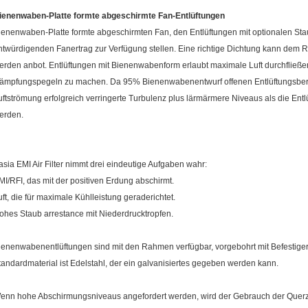
ienenwaben-Platte formte abgeschirmte Fan-Entlüftungen
ienenwaben-Platte formte abgeschirmten Fan, den Entlüftungen mit optionalen S
ntwürdigenden Fanertrag zur Verfügung stellen. Eine richtige Dichtung kann dem
erden anbot. Entlüftungen mit Bienenwabenform erlaubt maximale Luft durchfließ
ämpfungspegeln zu machen. Da 95% Bienenwabenentwurf offenen Entlüftungsbereic
uftströmung erfolgreich verringerte Turbulenz plus lärmärmere Niveaus als die Entlü
erden.
asia EMI Air Filter nimmt drei eindeutige Aufgaben wahr:
MI/RFI, das mit der positiven Erdung abschirmt.
uft, die für maximale Kühlleistung geraderichtet.
ohes Staub arrestance mit Niederdrucktropfen.
ienenwabenentlüftungen sind mit den Rahmen verfügbar, vorgebohrt mit Befestige
tandardmaterial ist Edelstahl, der ein galvanisiertes gegeben werden kann.
enn hohe Abschirmungsniveaus angefordert werden, wird der Gebrauch der Quer