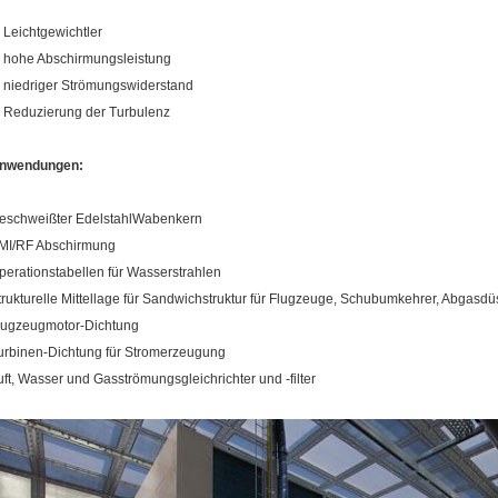
. Leichtgewichtler
. hohe Abschirmungsleistung
. niedriger Strömungswiderstand
. Reduzierung der Turbulenz
nwendungen:
eschweißter EdelstahlWabenkern
MI/RF Abschirmung
perationstabellen für Wasserstrahlen
trukturelle Mittellage für Sandwichstruktur für Flugzeuge, Schubumkehrer, Abgasdü
lugzeugmotor-Dichtung
urbinen-Dichtung für Stromerzeugung
uft, Wasser und Gasströmungsgleichrichter und -filter