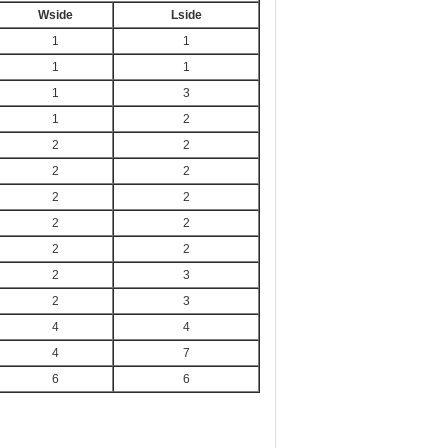
Wside
Lside
1
1
1
1
1
3
1
2
2
2
2
2
2
2
2
2
2
2
2
3
2
3
4
4
4
7
6
6