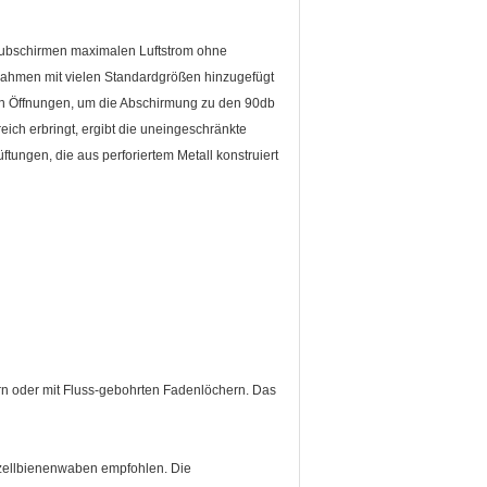
taubschirmen maximalen Luftstrom ohne
 Rahmen mit vielen Standardgrößen hinzugefügt
en Öffnungen, um die Abschirmung zu den 90db
h erbringt, ergibt die uneingeschränkte
ftungen, die aus perforiertem Metall konstruiert
rn oder mit Fluss-gebohrten Fadenlöchern. Das
zellbienenwaben empfohlen. Die