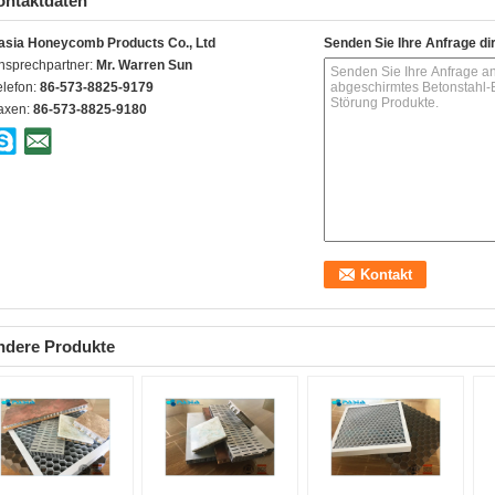
ontaktdaten
asia Honeycomb Products Co., Ltd
Senden Sie Ihre Anfrage di
nsprechpartner:
Mr. Warren Sun
elefon:
86-573-8825-9179
axen:
86-573-8825-9180
ndere Produkte