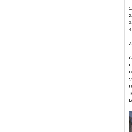
1
2
3
4
A
G
E
O
S
F
T
L