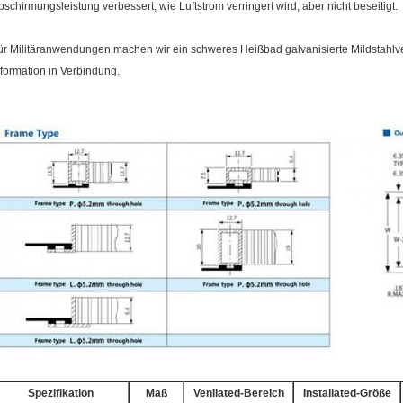
bschirmungsleistung verbessert, wie Luftstrom verringert wird, aber nicht beseitigt.
ür Militäranwendungen machen wir ein schweres Heißbad galvanisierte Mildstahlver
nformation in Verbindung.
Spezifikation
Maß
Venilated-Bereich
Installated-Größe