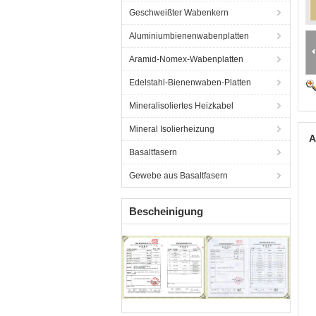
Geschweißter Wabenkern
Aluminiumbienenwabenplatten
Aramid-Nomex-Wabenplatten
Edelstahl-Bienenwaben-Platten
Mineralisoliertes Heizkabel
Mineral Isolierheizung
A
Basaltfasern
Gewebe aus Basaltfasern
Bescheinigung