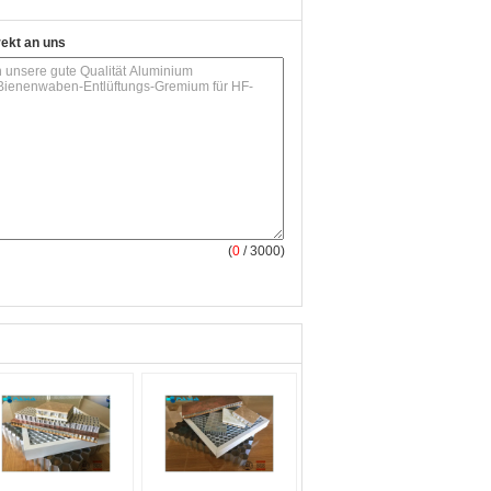
rekt an uns
(
0
/ 3000)