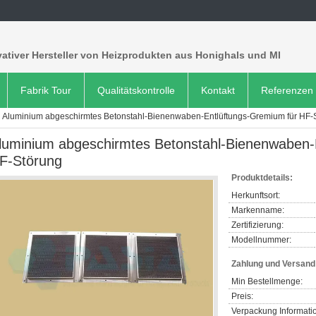
ativer Hersteller von Heizprodukten aus Honighals und MI
Fabrik Tour
Qualitätskontrolle
Kontakt
Referenzen
Aluminium abgeschirmtes Betonstahl-Bienenwaben-Entlüftungs-Gremium für HF-
luminium abgeschirmtes Betonstahl-Bienenwaben-
F-Störung
Produktdetails:
Herkunftsort:
Markenname:
Zertifizierung:
Modellnummer:
Zahlung und Versan
Min Bestellmenge:
Preis:
Verpackung Informati