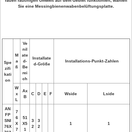
rauen rauchigen Umwelt auf dem Gebiet funktioniert, wählen
Sie eine Messingbienenwabenbelüftungsplatte.
Ve
nil
M
ate
Installate
a
d-
Installations-Punkt-Zahlen
Spe
d-Größe
ß
Be
zifi
rei
kati
ch
on
W
Ax
x
C
D
E
F
Wside
Lside
B
L
AN
7
FP
6
51
SNI
3
3
X
X5
1
1
76X
2
2
7
1