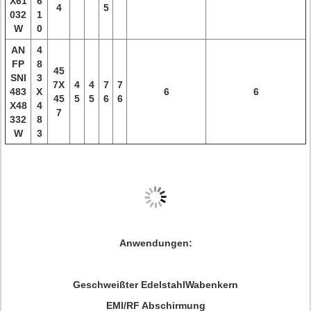
X61
6
4
5
032
1
W
0
AN
4
FP
8
45
SNI
3
7X
4
4
7
7
483
X
6
6
45
5
5
6
6
X48
4
7
332
8
W
3
Anwendungen:
Geschweißter EdelstahlWabenkern
EMI/RF Abschirmung