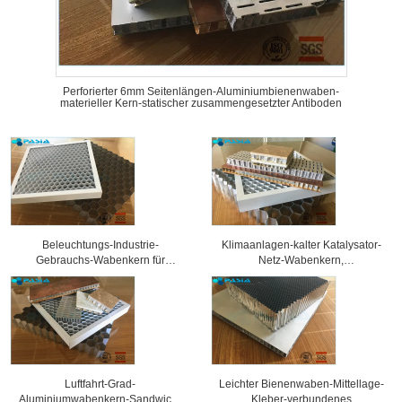
Perforierter 6mm Seitenlängen-Aluminiumbienenwaben-
materieller Kern-statischer zusammengesetzter Antiboden
Beleuchtungs-Industrie-
Klimaanlagen-kalter Katalysator-
Gebrauchs-Wabenkern für
Netz-Wabenkern,
verschiedene Ausstellungs-
Aluminiumbienenwaben-Platten
Scheinwerfer-Gitter
Luftfahrt-Grad-
Leichter Bienenwaben-Mittellage-
Aluminiumwabenkern-Sandwich-
Kleber-verbundenes