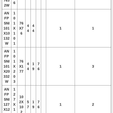
763
6
2W
AN
1
FP
0
SNI
1
76
4
4
101
X
X7
1
1
4
4
X10
1
6
132
0
W
1
AN
1
FP
0
SNI
1
76
4
1
7
101
X
X1
1
3
4
9
6
X20
2
77
332
0
W
3
AN
1
FP
2
10
SNI
7
2X
5
1
7
127
X
1
2
10
7
9
6
X12
1
2