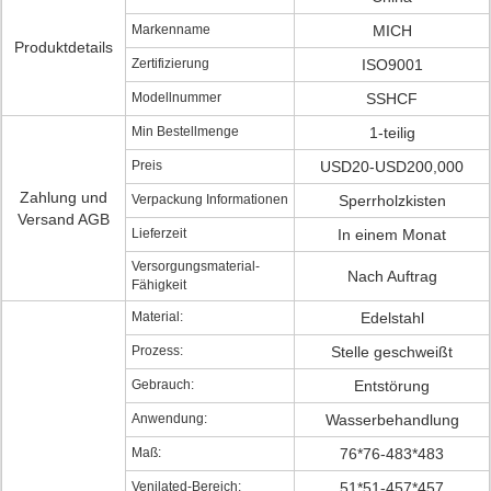
Markenname
MICH
Produktdetails
Zertifizierung
ISO9001
Modellnummer
SSHCF
Min Bestellmenge
1-teilig
Preis
USD20-USD200,000
Zahlung und
Verpackung Informationen
Sperrholzkisten
Versand AGB
Lieferzeit
In einem Monat
Versorgungsmaterial-
Nach Auftrag
Fähigkeit
Material:
Edelstahl
Prozess:
Stelle geschweißt
Gebrauch:
Entstörung
Anwendung:
Wasserbehandlung
Maß:
76*76-483*483
Venilated-Bereich:
51*51-457*457