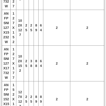
732
2
W
7
AN
1
FP
2
10
SNI
7
2X
2
2
8
6
127
X
2
2
12
5
5
9
4
X15
1
7
232
5
W
2
AN
1
FP
2
10
SNI
7
2X
2
3
8
6
127
X
2
2
15
5
8
8
4
X17
1
2
732
7
W
7
AN
1
FP
5
12
SNI
2
7X
2
2
8
8
152
X
2
2
12
5
5
9
9
X15
1