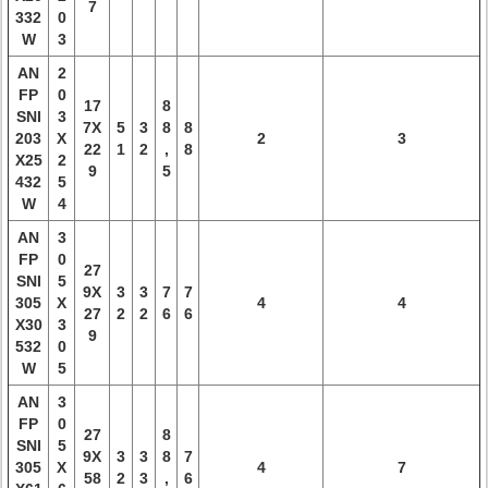
7
332
0
W
3
AN
2
FP
0
17
8
SNI
3
7X
5
3
8
8
203
X
2
3
22
1
2
,
8
X25
2
9
5
432
5
W
4
AN
3
FP
0
27
SNI
5
9X
3
3
7
7
305
X
4
4
27
2
2
6
6
X30
3
9
532
0
W
5
AN
3
FP
0
27
8
SNI
5
9X
3
3
8
7
305
X
4
7
58
2
3
,
6