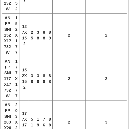
7
232
5
W
2
AN
1
FP
5
12
SNI
2
7X
2
3
8
8
152
X
2
2
15
5
8
8
9
X17
1
2
732
7
W
7
AN
1
FP
7
15
SNI
7
2X
3
3
8
8
177
X
2
2
15
8
8
8
8
X17
1
2
732
7
W
7
AN
2
FP
0
17
SNI
3
7X
5
1
7
8
203
X
2
3
17
1
9
6
8
X20
2