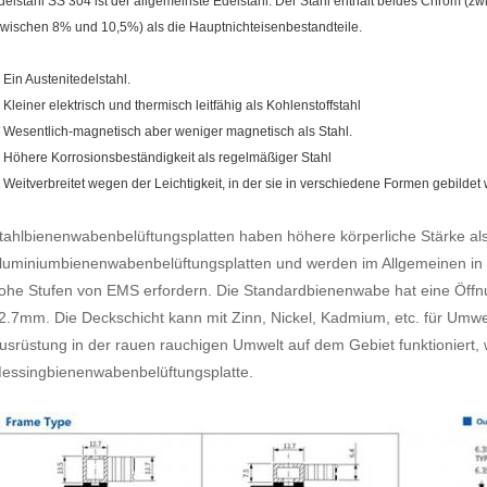
delstahl SS 304 ist der allgemeinste Edelstahl. Der Stahl enthält beides Chrom (
zwischen 8% und 10,5%) als die Hauptnichteisenbestandteile.
. Ein Austenitedelstahl.
. Kleiner elektrisch und thermisch leitfähig als Kohlenstoffstahl
. Wesentlich-magnetisch aber weniger magnetisch als Stahl.
. Höhere Korrosionsbeständigkeit als regelmäßiger Stahl
. Weitverbreitet wegen der Leichtigkeit, in der sie in verschiedene Formen gebildet 
tahlbienenwabenbelüftungsplatten haben höhere körperliche Stärke al
luminiumbienenwabenbelüftungsplatten und werden im Allgemeinen in
ohe Stufen von EMS erfordern. Die Standardbienenwabe hat eine Öffn
2.7mm. Die Deckschicht kann mit Zinn, Nickel, Kadmium, etc. für Umw
usrüstung in der rauen rauchigen Umwelt auf dem Gebiet funktioniert, 
essingbienenwabenbelüftungsplatte.