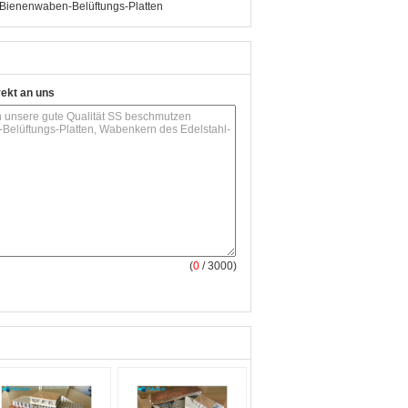
 Bienenwaben-Belüftungs-Platten
rekt an uns
(
0
/ 3000)