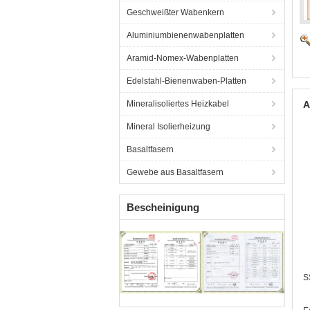
Geschweißter Wabenkern
Aluminiumbienenwabenplatten
Aramid-Nomex-Wabenplatten
Edelstahl-Bienenwaben-Platten
Mineralisoliertes Heizkabel
A
Mineral Isolierheizung
Basaltfasern
Gewebe aus Basaltfasern
Bescheinigung
S