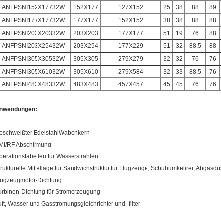
ANFPSNI152X17732W
152X177
127X152
25
38
88
89
ANFPSNI177X17732W
177X177
152X152
38
38
88
88
ANFPSNI203X20332W
203X203
177X177
51
19
76
88
ANFPSNI203X25432W
203X254
177X229
51
32
88,5
88
ANFPSNI305X30532W
305X305
279X279
32
32
76
76
ANFPSNI305X61032W
305X610
279X584
32
33
88,5
76
ANFPSNI483X48332W
483X483
457X457
45
45
76
76
nwendungen:
eschweißter EdelstahlWabenkern
MI/RF Abschirmung
perationstabellen für Wasserstrahlen
trukturelle Mittellage für Sandwichstruktur für Flugzeuge, Schubumkehrer, Abgasdü
lugzeugmotor-Dichtung
urbinen-Dichtung für Stromerzeugung
uft, Wasser und Gasströmungsgleichrichter und -filter