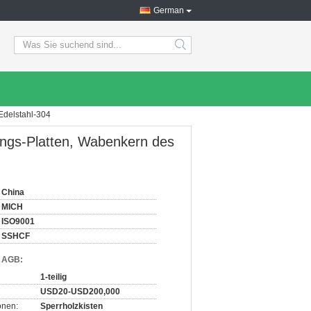
German
search
Edelstahl-304
ngs-Platten, Wabenkern des
China
MICH
ISO9001
SSHCF
d AGB:
1-teilig
USD20-USD200,000
onen:
Sperrholzkisten