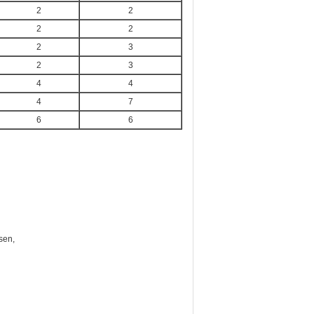
2
2
2
2
2
3
2
3
4
4
4
7
6
6
sen,