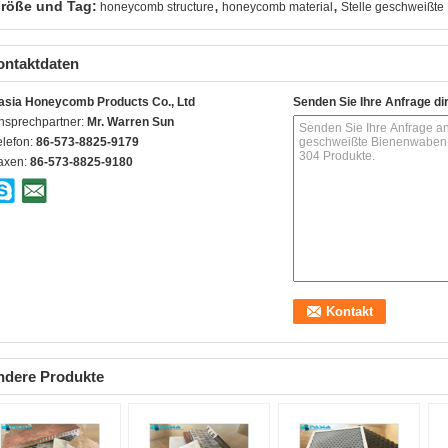
,
,
röße und Tag:
honeycomb structure
honeycomb material
Stelle geschweißte
ontaktdaten
asia Honeycomb Products Co., Ltd
Senden Sie Ihre Anfrage di
nsprechpartner:
Mr. Warren Sun
elefon:
86-573-8825-9179
axen:
86-573-8825-9180
ndere Produkte