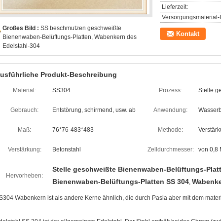
Lieferzeit:
Versorgungsmaterial-F
Großes Bild :
SS beschmutzen geschweißte
Kontakt
Bienenwaben-Belüftungs-Platten, Wabenkern des
Edelstahl-304
usführliche Produkt-Beschreibung
Material:
SS304
Prozess:
Stelle g
Gebrauch:
Entstörung, schirmend, usw. ab
Anwendung:
Wasserb
Maß:
76*76-483*483
Methode:
Verstärk
Verstärkung:
Betonstahl
Zelldurchmesser:
von 0,8
Stelle geschweißte Bienenwaben-Belüftungs-Plat
Hervorheben:
Bienenwaben-Belüftungs-Platten SS 304
Wabenke
,
S304 Wabenkern ist als andere Kerne ähnlich, die durch Pasia aber mit dem materi