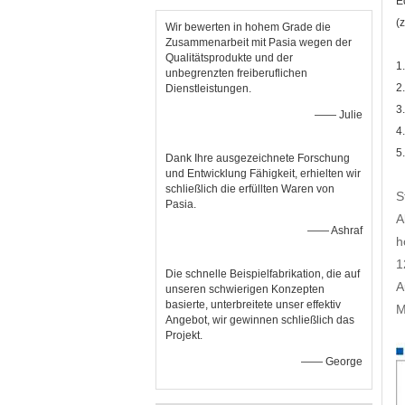
E
(
Wir bewerten in hohem Grade die
Zusammenarbeit mit Pasia wegen der
Qualitätsprodukte und der
1
unbegrenzten freiberuflichen
2
Dienstleistungen.
3
—— Julie
4
5
Dank Ihre ausgezeichnete Forschung
und Entwicklung Fähigkeit, erhielten wir
schließlich die erfüllten Waren von
S
Pasia.
A
—— Ashraf
h
1
Die schnelle Beispielfabrikation, die auf
A
unseren schwierigen Konzepten
basierte, unterbreitete unser effektiv
M
Angebot, wir gewinnen schließlich das
Projekt.
—— George