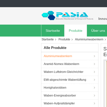
Innov
Startseite
Produkte
Über uns
Startseite
Produkte
Aluminiumwabenkern
Alle Produkte
S
E
Aluminiumwabenkern
Aramid-Nomex-Wabenkern
Waben-Luftstrom-Gleichrichter
EMI-abgeschirmte Wabenlüftung
Honighalsrobben
Waben-Energieabsorber
Waben-Aufpralldämpfer