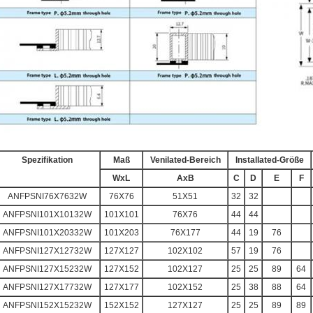
Spezifikation
Maß
Venilated-Bereich
Installated-Größe
WxL
AxB
C
D
E
F
ANFPSNI76X7632W
76X76
51X51
32
32
ANFPSNI101X10132W
101X101
76X76
44
44
ANFPSNI101X20332W
101X203
76X177
44
19
76
ANFPSNI127X12732W
127X127
102X102
57
19
76
ANFPSNI127X15232W
127X152
102X127
25
25
89
64
ANFPSNI127X17732W
127X177
102X152
25
38
88
64
ANFPSNI152X15232W
152X152
127X127
25
25
89
89