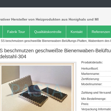
ativer Hersteller von Heizprodukten aus Honighals und MI
Fabrik Tour
Qualitätskontrolle
Kontakt
Referenzen
SS beschmutzen geschweißte Bienenwaben-Belüftungs-Platten, Wabenkern des 
S beschmutzen geschweißte Bienenwaben-Belüftu
delstahl-304
Produktdetails:
Herkunftsort:
Markenname:
Zertifizierung:
Modellnummer:
Zahlung und Versan
Min Bestellmenge:
Preis:
Verpackung Informati