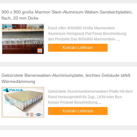
900 x 900 große Marmor-Stein-Aluminium-Waben-Sandwichplatten,
flach, 20 mm Dicke
Rand offen 900x900 Größe Marmorstein
Aluminium Honigsack Flat Panel Beschreibung
des Produkts Das 900x900-Marmorstein-
Honeyball-Panel besteht aus einer natürlichen
Kontakt-Lieferant
ultradünnen Marmorplatte als Oberfl...
Gebürstete Bienenwaben-Aluminiumplatte, leichtes Gebäude täfelt
Wärmedämmung
Gebürstete Aluminiumbienenwaben-Platte mit dem
Rand herausgestellt für Zug-, LKW-oder Bus-
Körper Produkt-Beschreibung
Aluminiumbienenwabenplatte, wie wichtiges
Kontakt-Lieferant
leichtes Material, ist in der Luftfahrt Fertigungs...