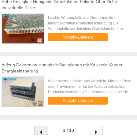
Hohe Festigkeit Honighals Granitplatten Polierte Oberfläche
Individuelle Dicke
Leichte Wabenplatte aus Granitstein für die
Innendekoration Produktbeschreibung Die
Wabenplatte aus leichtem Granitstein ist eine
Sandwichstruktur aus einer Aluminiumplatte,
Kontakt-Lieferant
einem Wabenkern aus Aluminium und ...
Aufzug Dekoration Honighals Steinplatten mit Kalkstein Veneer
Energieeinsparung
Wabenverbundplatte aus Kalkstein, Marmor, Onyx
oder Travertinfurnier für die Aufzugsdekoration
Produktbeschreibung Die Wabenplatten aus Stein
können bei der Gestaltung und Herstellung durch
Kontakt-Lieferant
die Firma Pasia ...
1 / 10