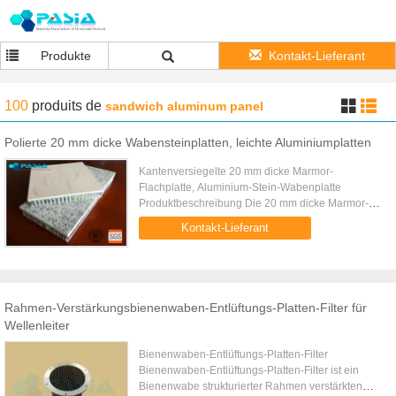
Produkte
Kontakt-Lieferant
100
produits
de
sandwich aluminum panel
Polierte 20 mm dicke Wabensteinplatten, leichte Aluminiumplatten
Kantenversiegelte 20 mm dicke Marmor-
Flachplatte, Aluminium-Stein-Wabenplatte
Produktbeschreibung Die 20 mm dicke Marmor-
Flachaluminium-Wabenplatte mit
Kontakt-Lieferant
Kantenversiegelung ist eine Verbundplatte aus 15
mm dicker ...
Rahmen-Verstärkungsbienenwaben-Entlüftungs-Platten-Filter für
Wellenleiter
Bienenwaben-Entlüftungs-Platten-Filter
Bienenwaben-Entlüftungs-Platten-Filter ist ein
Bienenwabe strukturierter Rahmen verstärkten