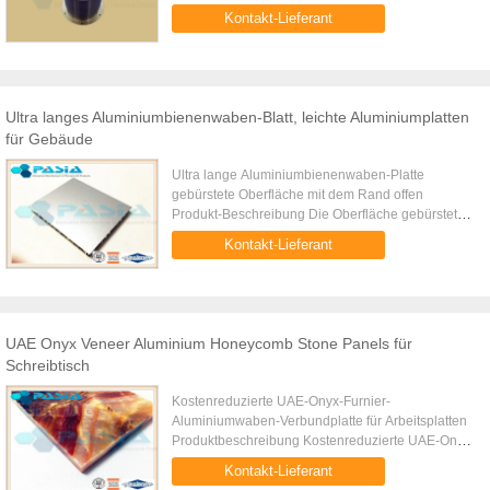
Entlüftungsplattenfilter, um Luftströmung in
Kontakt-Lieferant
abgeschirmten Raum für Belüftung ...
Ultra langes Aluminiumbienenwaben-Blatt, leichte Aluminiumplatten
für Gebäude
Ultra lange Aluminiumbienenwaben-Platte
gebürstete Oberfläche mit dem Rand offen
Produkt-Beschreibung Die Oberfläche gebürstete
Aluminiumbienenwabenplatte ist Reibung
Kontakt-Lieferant
behandelt, um Strang ähnliche Metallqualit...
UAE Onyx Veneer Aluminium Honeycomb Stone Panels für
Schreibtisch
Kostenreduzierte UAE-Onyx-Furnier-
Aluminiumwaben-Verbundplatte für Arbeitsplatten
Produktbeschreibung Kostenreduzierte UAE-Onyx-
Furnier-Aluminiumwaben-Verbundplatte für
Kontakt-Lieferant
Arbeitsplatten ist eine Steinwabenplatte ...