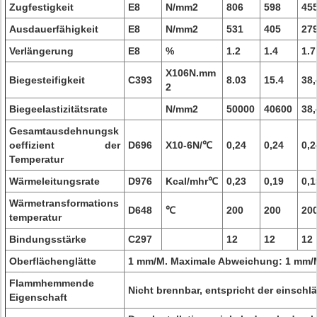
Zugfestigkeit
E8
N/mm2
806
598
45
Ausdauerfähigkeit
E8
N/mm2
531
405
27
Verlängerung
E8
%
1.2
1.4
1.7
X106N.mm
Biegesteifigkeit
C393
8.03
15.4
38,
2
Biegeelastizitätsrate
N/mm2
50000
40600
38,
Gesamtausdehnungsk
oeffizient der
D696
X10-6N/℃
0,24
0,24
0,2
Temperatur
Wärmeleitungsrate
D976
Kcal/mhr℃
0,23
0,19
0,1
Wärmetransformations
D648
℃
200
200
20
temperatur
Bindungsstärke
C297
12
12
12
Oberflächenglätte
1 mm/M. Maximale Abweichung: 1 mm/
Flammhemmende
Nicht brennbar, entspricht der einsch
Eigenschaft