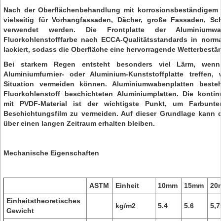
Nach der Oberflächenbehandlung mit korrosionsbeständigem 
vielseitig für Vorhangfassaden, Dächer, große Fassaden, Sc
verwendet werden. Die Frontplatte der Aluminiumw
Fluorkohlenstofffarbe nach ECCA-Qualitätsstandards in norma
lackiert, sodass die Oberfläche eine hervorragende Wetterbestän
Bei starkem Regen entsteht besonders viel Lärm, wenn
Aluminiumfurnier- oder Aluminium-Kunststoffplatte treffen
Situation vermeiden können. Aluminiumwabenplatten beste
Fluorkohlenstoff beschichteten Aluminiumplatten. Die kontin
mit PVDF-Material ist der wichtigste Punkt, um Farbunte
Beschichtungsfilm zu vermeiden. Auf dieser Grundlage kann
über einen langen Zeitraum erhalten bleiben.
Mechanische Eigenschaften
ASTM
Einheit
10mm
15mm
20
Einheitstheoretisches
kg/m2
5.4
5.6
5,7
Gewicht