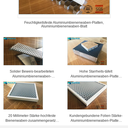
Feuchtigkeitsfeste Aluminiumbienenwaben-Platten,
Aluminiumbienenwaben-Blatt
Solider Beweis-bearbeiteten
Hohe Starrheits-täfelt
Aluminiumbienenwaben-
Aluminiumbienenwaben-Platten,
Sandwich-Platten
Wabenkern 25 Millimeter Stärke-
Oberflächenbehandlung
20 Millimeter-Stärke-hochfeste
Kundengebundene Folien-Stärke-
Bienenwaben-zusammengesetzte
Aluminiumbienenwaben-Platten,
Platte 10 Jahre Garantiezeit-
Bienenwaben-Blechtafel