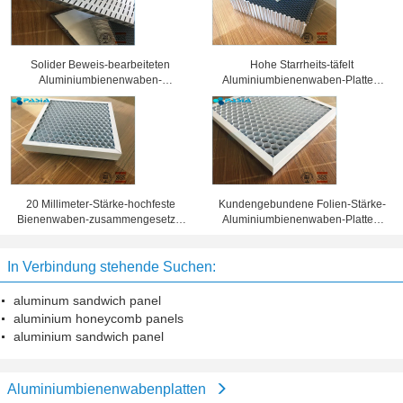
Solider Beweis-bearbeiteten
Hohe Starrheits-täfelt
Aluminiumbienenwaben-
Aluminiumbienenwaben-Platten,
Sandwich-Platten
Wabenkern 25 Millimeter Stärke-
Oberflächenbehandlung
20 Millimeter-Stärke-hochfeste
Kundengebundene Folien-Stärke-
Bienenwaben-zusammengesetzte
Aluminiumbienenwaben-Platten,
Platte 10 Jahre Garantiezeit-
Bienenwaben-Blechtafel
In Verbindung stehende Suchen:
aluminum sandwich panel
aluminium honeycomb panels
aluminium sandwich panel
Aluminiumbienenwabenplatten