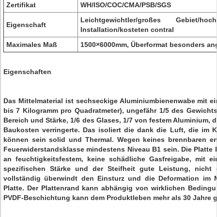
Zertifikat
WH/ISO/COC/CMA/PSB/SGS
Leichtgewichtler/großes Gebiet/hoch
Eigenschaft
Installation/kosteten contral
Maximales Maß
1500×6000mm, Überformat besonders ang
Eigenschaften
Das Mittelmaterial ist sechseckige Aluminiumbienenwabe mit ei
bis 7 Kilogramm pro Quadratmeter), ungefähr 1/5 des Gewicht
Bereich und Stärke, 1/6 des Glases, 1/7 von festem Aluminium, 
Baukosten verringerte. Das isoliert die dank die Luft, die im K
können sein solid und Thermal. Wegen keines brennbaren ent
Feuerwiderstandsklasse mindestens Niveau B1 sein. Die Platte 
an feuchtigkeitsfestem, keine schädliche Gasfreigabe, mit e
spezifischen Stärke und der Steifheit gute Leistung, nicht
vollständig überwindt den Einsturz und die Deformation im M
Platte. Der Plattenrand kann abhängig von wirklichen Beding
PVDF-Beschichtung kann dem Produktleben mehr als 30 Jahre g