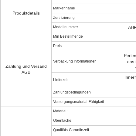
Markenname
Produktdetails
Zertifizierung
Modellnummer
AHP
Min Bestellmenge
Preis
Perlen
Verpackung Informationen
das 
Zahlung und Versand
AGB
Inner
Lieferzeit
Zahlungsbedingungen
Versorgungsmaterial-Fähigkeit
Material:
Oberfläche:
Qualitäts-Garantiezeit: