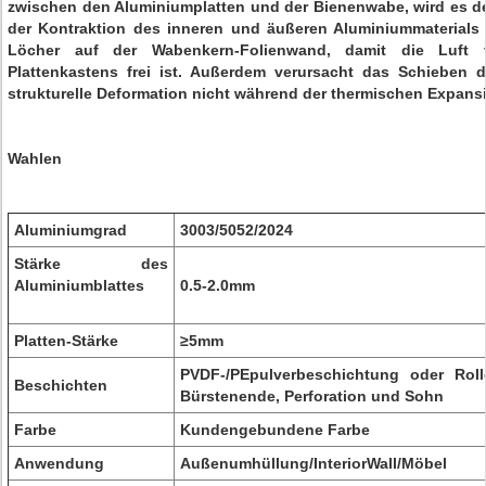
zwischen den Aluminiumplatten und der Bienenwabe, wird es d
der Kontraktion des inneren und äußeren Aluminiummaterials s
Löcher auf der Wabenkern-Folienwand, damit die Luft 
Plattenkastens frei ist. Außerdem verursacht das Schieben
strukturelle Deformation nicht während der thermischen Expans
Wahlen
Aluminiumgrad
3003/5052/2024
Stärke des
Aluminiumblattes
0.5-2.0mm
Platten-Stärke
≥5mm
PVDF-/PEpulverbeschichtung oder Roll
Beschichten
Bürstenende, Perforation und Sohn
Farbe
Kundengebundene Farbe
Anwendung
Außenumhüllung/InteriorWall/Möbel