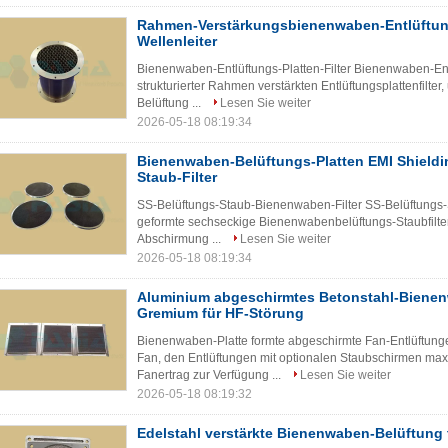
Rahmen-Verstärkungsbienenwaben-Entlüftungs
Wellenleiter
Bienenwaben-Entlüftungs-Platten-Filter Bienenwaben-Entl
strukturierter Rahmen verstärkten Entlüftungsplattenfilte
Belüftung ...
Lesen Sie weiter
2026-05-18 08:19:34
Bienenwaben-Belüftungs-Platten EMI Shieldi
Staub-Filter
SS-Belüftungs-Staub-Bienenwaben-Filter SS-Belüftungs-S
geformte sechseckige Bienenwabenbelüftungs-Staubfilte
Abschirmung ...
Lesen Sie weiter
2026-05-18 08:19:34
Aluminium abgeschirmtes Betonstahl-Bienen
Gremium für HF-Störung
Bienenwaben-Platte formte abgeschirmte Fan-Entlüftung
Fan, den Entlüftungen mit optionalen Staubschirmen ma
Fanertrag zur Verfügung ...
Lesen Sie weiter
2026-05-18 08:19:32
Edelstahl verstärkte Bienenwaben-Belüftung 