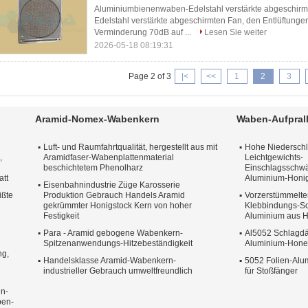
Aluminiumbienenwaben-Edelstahl verstärkte abgeschir
Edelstahl verstärkte abgeschirmten Fan, den Entlüftunge
Verminderung 70dB auf ...
Lesen Sie weiter
2026-05-18 08:19:31
Page 2 of 3
|<
<<
1
2
3
Aramid-Nomex-Wabenkern
Waben-Aufpral
Luft- und Raumfahrtqualität, hergestellt aus mit
Hohe Niederschla
,
Aramidfaser-Wabenplattenmaterial
Leichtgewichts-
beschichtetem Phenolharz
Einschlagsschw
att
Aluminium-Honig
Eisenbahnindustrie Züge Karosserie
ißte
Produktion Gebrauch Handels Aramid
Vorzerstümmelte
gekrümmter Honigstock Kern von hoher
Klebbindungs-S
Festigkeit
Aluminium aus 
Para - Aramid gebogene Wabenkern-
Al5052 Schlagdä
Spitzenanwendungs-Hitzebeständigkeit
Aluminium-Honey
ng,
Handelsklasse Aramid-Wabenkern-
5052 Folien-Al
industrieller Gebrauch umweltfreundlich
für Stoßfänger
n-
ben-