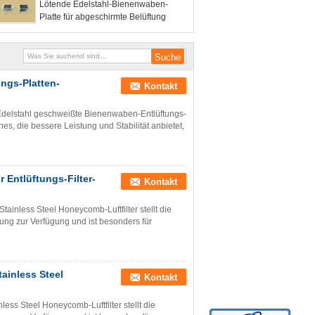
Lötende Edelstahl-Bienenwaben-
Platte für abgeschirmte Belüftung
ngs-Platten-
Kontakt
Edelstahl geschweißte Bienenwaben-Entlüftungs-
nes, die bessere Leistung und Stabilität anbietet,
 Entlüftungs-Filter-
Kontakt
tainless Steel Honeycomb-Luftfilter stellt die
ng zur Verfügung und ist besonders für
ainless Steel
Kontakt
ess Steel Honeycomb-Luftfilter stellt die