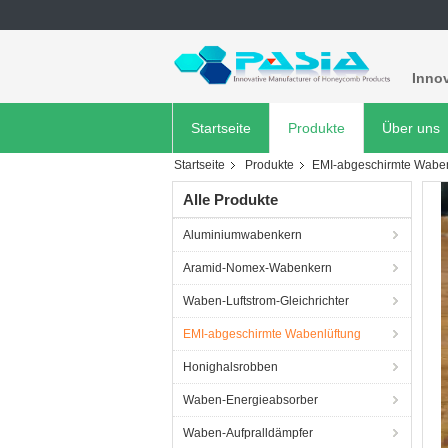
Innov
Startseite
Produkte
Über uns
Startseite
Produkte
EMI-abgeschirmte Waben
Alle Produkte
Aluminiumwabenkern
Aramid-Nomex-Wabenkern
Waben-Luftstrom-Gleichrichter
EMI-abgeschirmte Wabenlüftung
Honighalsrobben
Waben-Energieabsorber
Waben-Aufpralldämpfer