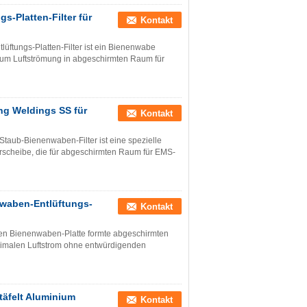
-Platten-Filter für
Kontakt
üftungs-Platten-Filter ist ein Bienenwabe
r, um Luftströmung in abgeschirmten Raum für
ng Weldings SS für
Kontakt
taub-Bienenwaben-Filter ist eine spezielle
rscheibe, die für abgeschirmten Raum für EMS-
waben-Entlüftungs-
Kontakt
en Bienenwaben-Platte formte abgeschirmten
ximalen Luftstrom ohne entwürdigenden
täfelt Aluminium
Kontakt