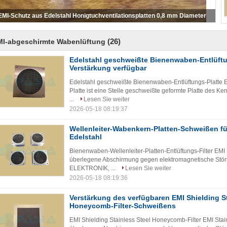
EMI Shielding Stainless Steel Honeycomb-Entlüftung täfelt 0.8mm
Durchmesser
(26)
MI-abgeschirmte Wabenlüftung
Edelstahl geschweißte Bienenwaben-Entlüftu
Verstärkung verfügbar
Edelstahl geschweißte Bienenwaben-Entlüftungs-Platte 
Platte ist eine Stelle geschweißte geformte Platte des Ker
...
Lesen Sie weiter
2026-05-18 08:19:37
Wellenleiter-Wabenkern-Platten-Schweißen für
Edelstahl
Bienenwaben-Wellenleiter-Platten-Entlüftungs-Filter EMI S
überlegene Abschirmung gegen elektromagnetische Störu
ELEKTRONIK, ...
Lesen Sie weiter
2026-05-18 08:19:36
Verstärkung des verfügbaren EMI Shielding St
Honeycomb-Filter-Schweißens
EMI Shielding Stainless Steel Honeycomb-Filter EMI Stainl