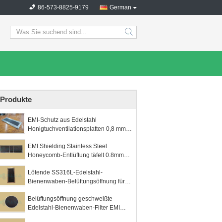
86-573-8825-9179
German
search
Produkte
EMI-Schutz aus Edelstahl
Honigtuchventilationsplatten 0,8 mm
Diameter
EMI Shielding Stainless Steel
Honeycomb-Entlüftung täfelt 0.8mm
Durchmesser
Lötende SS316L-Edelstahl-
Bienenwaben-Belüftungsöffnung für
EMS
Belüftungsöffnung geschweißte
Edelstahl-Bienenwaben-Filter EMI
Shielding