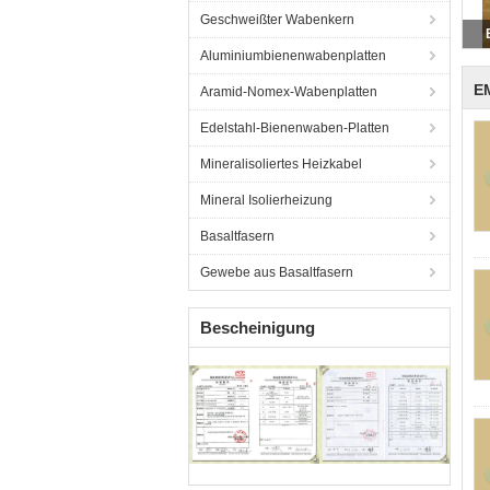
Geschweißter Wabenkern
Aluminiumbienenwabenplatten
E
Aramid-Nomex-Wabenplatten
Edelstahl-Bienenwaben-Platten
Mineralisoliertes Heizkabel
Mineral Isolierheizung
Basaltfasern
Gewebe aus Basaltfasern
Bescheinigung