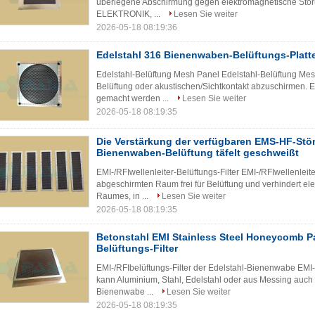
überlegene Abschirmung gegen elektromagnetische Störu
ELEKTRONIK, ...
Lesen Sie weiter
2026-05-18 08:19:36
Edelstahl 316 Bienenwaben-Belüftungs-Platt
Edelstahl-Belüftung Mesh Panel Edelstahl-Belüftung Mes
Belüftung oder akustischen/Sichtkontakt abzuschirmen.
gemacht werden ...
Lesen Sie weiter
2026-05-18 08:19:35
Die Verstärkung der verfügbaren EMS-HF-Stör
Bienenwaben-Belüftung täfelt geschweißt
EMI-/RFIwellenleiter-Belüftungs-Filter EMI-/RFIwellenleite
abgeschirmten Raum frei für Belüftung und verhindert e
Raumes, in ...
Lesen Sie weiter
2026-05-18 08:19:35
Betonstahl EMI Stainless Steel Honeycomb Pa
Belüftungs-Filter
EMI-/RFIbelüftungs-Filter der Edelstahl-Bienenwabe EMI-
kann Aluminium, Stahl, Edelstahl oder aus Messing auch
Bienenwabe ...
Lesen Sie weiter
2026-05-18 08:19:35