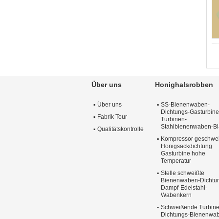
Über uns
Honighalsrobben
Über uns
SS-Bienenwaben-
Dichtungs-Gasturbine
Fabrik Tour
Turbinen-
Stahlbienenwaben-Bl
Qualitätskontrolle
Kompressor geschwe
Honigsackdichtung
Gasturbine hohe
Temperatur
Stelle schweißte
Bienenwaben-Dichtu
Dampf-Edelstahl-
Wabenkern
Schweißende Turbine
Dichtungs-Bienenwa