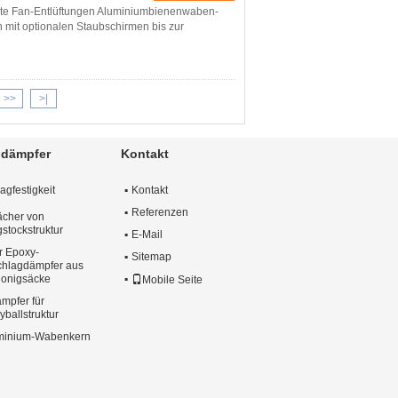
mte Fan-Entlüftungen Aluminiumbienenwaben-
n mit optionalen Staubschirmen bis zur
>>
>|
ldämpfer
Kontakt
gfestigkeit
Kontakt
Referenzen
ächer von
stockstruktur
E-Mail
r Epoxy-
Sitemap
chlagdämpfer aus
Honigsäcke
Mobile Seite
mpfer für
ballstruktur
uminium-Wabenkern