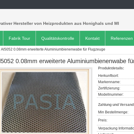
ativer Hersteller von Heizprodukten aus Honighals und MI
Fabrik Tour
Qualitätskontrolle
Kontakt
Referenzen
Al5052 0.08mm erweiterte Aluminiumbienenwabe für Flugzeuge
l5052 0.08mm erweiterte Aluminiumbienenwabe fü
Produktdetails:
Herkunftsort:
Markenname:
Zertifizierung:
Modellnummer:
Zahlung und Versan
Min Bestellmenge:
Preis:
Verpackung Informati