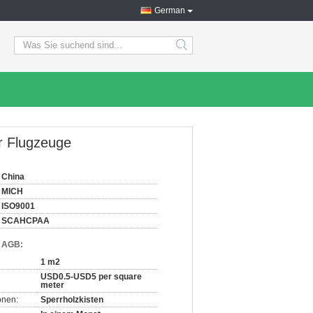
German
search
r Flugzeuge
China
MICH
ISO9001
SCAHCPAA
d AGB:
1 m2
USD0.5-USD5 per square
meter
onen:
Sperrholzkisten