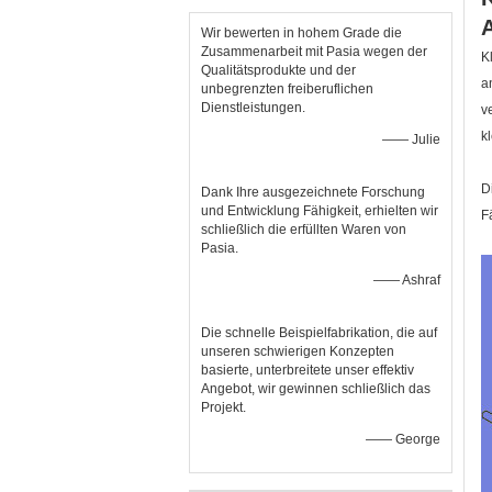
Wir bewerten in hohem Grade die
Zusammenarbeit mit Pasia wegen der
K
Qualitätsprodukte und der
a
unbegrenzten freiberuflichen
Dienstleistungen.
v
k
—— Julie
D
Dank Ihre ausgezeichnete Forschung
und Entwicklung Fähigkeit, erhielten wir
F
schließlich die erfüllten Waren von
Pasia.
—— Ashraf
Die schnelle Beispielfabrikation, die auf
unseren schwierigen Konzepten
basierte, unterbreitete unser effektiv
Angebot, wir gewinnen schließlich das
Projekt.
—— George