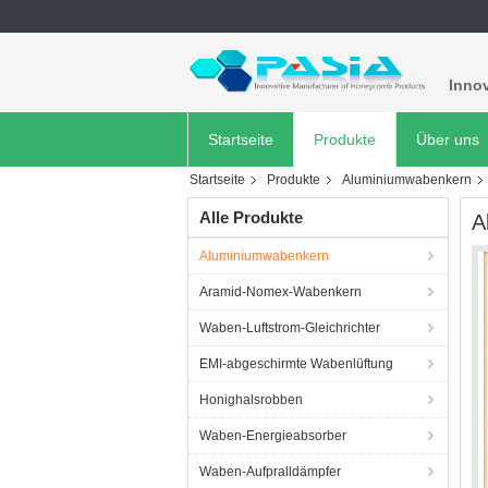
Innov
Startseite
Produkte
Über uns
Startseite
Produkte
Aluminiumwabenkern
Alle Produkte
A
Aluminiumwabenkern
Aramid-Nomex-Wabenkern
Waben-Luftstrom-Gleichrichter
EMI-abgeschirmte Wabenlüftung
Honighalsrobben
Waben-Energieabsorber
Waben-Aufpralldämpfer