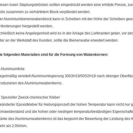
iesen losen Staplungsblöcken sollten eingedrückt werden eine erhitzte Presse, zum 
olie zusammen zu verhärtetem Block verpfändet werden.
er Aluminiumbienenwabenblock kann in Scheiben mit der Höhe der Scheiben ges
nforderungen hergestellt werden.
chließlich keine Angelegenheit wird es in der Anlage des Lieferanten getan, vor
der an der Werkstatt des Kunden, sollte die Bienenwabe erweitert werden.
ie folgenden Materialien sind für die Formung von Wabenkernen:
. Aluminiumfolie
egelmäßig vereitelt Aluminiumlegierung 3003H19/5052H18 nach strenger Oberfl
roduzieren des Aluminiumwabenkerns.
. Spezieller Zweck-chemischer Kleber
eänderter Epoxidkleber für Heilungsprozeß der hohen Temperatur kann nicht nur g
limawiderstand und die hohen oder niedrigen temperaturbeständigen Eigenschafte
tärke des Aluminiumwabenkerns ist das keypoint der Bewertung der Leistung des K
ehr als 2.0N/mm.