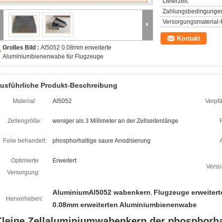
Lieferzeit:
Zahlungsbedingunge
Versorgungsmaterial-F
Kontakt
Großes Bild :
Al5052 0.08mm erweiterte
Aluminiumbienenwabe für Flugzeuge
usführliche Produkt-Beschreibung
Material:
Al5052
Verpf
Zellengröße:
weniger als 3 Millimeter an der Zellseitenlänge
F
Folie behandelt:
phosphorhaltige saure Anodisierung
Optimierte
Erweitert
Verso
Versorgung:
AluminiumAl5052 wabenkern
Flugzeuge erweiter
,
Hervorheben:
0.08mm erweiterten Aluminiumbienenwabe
Kleine Zellaluminiumwabenkern der phosphorha