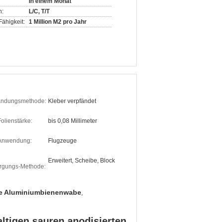
In einem Monat
n:
L/C, T/T
ähigkeit:
1 Million M2 pro Jahr
ändungsmethode:
Kleber verpfändet
olienstärke:
bis 0,08 Millimeter
Anwendung:
Flugzeuge
Erweitert, Scheibe, Block
rgungs-Methode:
te Aluminiumbienenwabe
,
ltigen sauren anodisierten