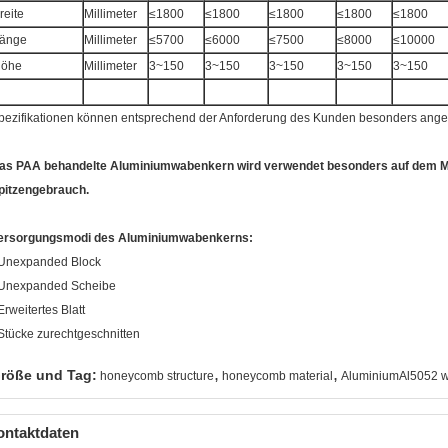
reite
Millimeter
≤1800
≤1800
≤1800
≤1800
≤1800
änge
Millimeter
≤5700
≤6000
≤7500
≤8000
≤10000
öhe
Millimeter
3~150
3~150
3~150
3~150
3~150
pezifikationen können entsprechend der Anforderung des Kunden besonders angef
as PAA behandelte Aluminiumwabenkern wird verwendet besonders auf dem Mi
pitzengebrauch.
ersorgungsmodi des Aluminiumwabenkerns:
Unexpanded Block
 Unexpanded Scheibe
Erweitertes Blatt
 Stücke zurechtgeschnitten
,
,
röße und Tag:
honeycomb structure
honeycomb material
AluminiumAl5052 
ontaktdaten