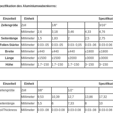
pezifikation des Aluminiumwabenkerns:
Einzelteil
Einheit
Spezifikat
Zellengröße
Zoll
1/8"
3/16"
Millimeter
2,6
3,18
3,46
4,33
4,76
Seitenlänge
Millimeter
1,5
1,83
2
2,5
2,75
Folien-Stärke
Millimeter
0.03-.05
0.03-.05
0.03- 0,05
0.03-.06
0.03-0.06
Breite
Millimeter
≤440
≤440
≤440
≤1800
≤1800
Länge
Millimeter
≤1500
≤1500
≤2000
≤3000
≤3000
Höhe
Millimeter
1.7~150
1.7~150
1.7~150
3~150
3~150
Einzelteil
Einheit
Spezifikat
ellengröße
Zoll
3/8"
1/2“
Millimeter
9,53
10,39
12,7
13,86
17,32
eitenlänge
Millimeter
5,5
6
7,33
8
10
oilThickness
Millimeter
0.03-.08
0.03-0.08
0.03-0.08
0.03-.08
0.03-0.08