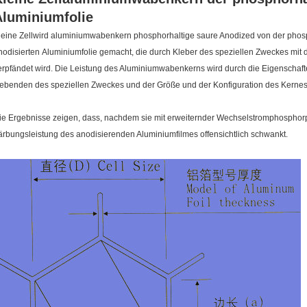
Aluminiumfolie
leine Zellwird aluminiumwabenkern phosphorhaltige saure Anodized von der phos
nodisierten Aluminiumfolie gemacht, die durch Kleber des speziellen Zweckes mit d
erpfändet wird. Die Leistung des Aluminiumwabenkerns wird durch die Eigenschaft
lebenden des speziellen Zweckes und der Größe und der Konfiguration des Kernes
ie Ergebnisse zeigen, dass, nachdem sie mit erweiternder Wechselstromphosphorpor
ärbungsleistung des anodisierenden Aluminiumfilmes offensichtlich schwankt.