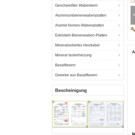
Geschweißter Wabenkern
Aluminiumbienenwabenplatten
Aramid-Nomex-Wabenplatten
Edelstahl-Bienenwaben-Platten
Mineralisoliertes Heizkabel
A
Mineral Isolierheizung
Basaltfasern
Gewebe aus Basaltfasern
Bescheinigung