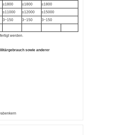
≤1800
≤1800
≤1800
≤11000
≤12000
≤15000
3~150
3~150
3~150
ertigt werden.
litärgebrauch sowie anderer
wabenkern