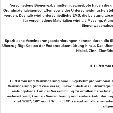
Verschiedene Bienenwabenmittellageangebote haben die unt
Grundmaterialeigenschaften sowie der UnterscheidungsHerste
werden. Deshalb wird unterschiedliche EMS, die Leistung absc
für verschiedene Materialien wird als Messing, Alu
Bienenwabenabsc
Spezifische Verminderungsanforderungen können durch die ü
Überzug fügt Kosten der Endproduktentlüftung hinzu. Das Über
Nickel, Zinn, Zinnfü
4.
Luftstrom 
Luftstrom und Verminderung sind umgekehrt proportional.
Verminderung (und vice versa). Gewöhnlich als Entwurfsgru
Leistungsbedarf an der Versammlung zu erfüllen berechnet, 
bestimmt wird, können Verminderung und andere Anforderung
sind 1/16“, 1/8" und 1/4", mit 1/8" seiend am allgemeinste
allge