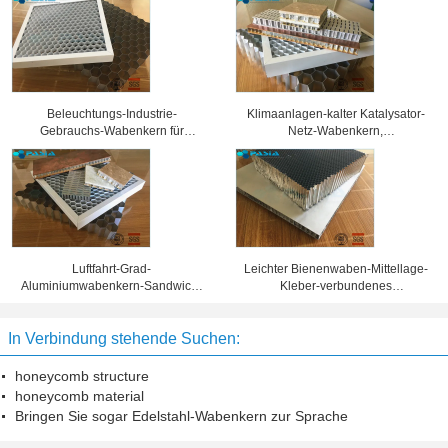
Beleuchtungs-Industrie-
Klimaanlagen-kalter Katalysator-
Gebrauchs-Wabenkern für
Netz-Wabenkern,
verschiedene Ausstellungs-
Aluminiumbienenwaben-Platten
Scheinwerfer-Gitter
Luftfahrt-Grad-
Leichter Bienenwaben-Mittellage-
Aluminiumwabenkern-Sandwich-
Kleber-verbundenes
materielle Korrosionsbeständigkeit
Aluminiumverbundblech
In Verbindung stehende Suchen:
honeycomb structure
honeycomb material
Bringen Sie sogar Edelstahl-Wabenkern zur Sprache