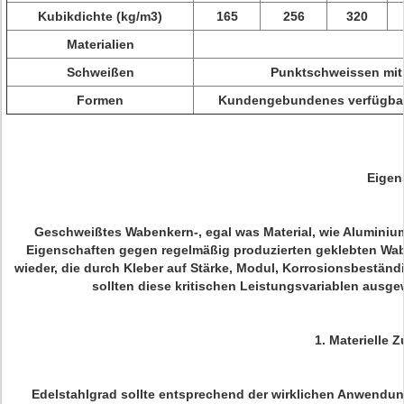
Kubikdichte (kg/m3)
165
256
320
Materialien
Schweißen
Punktschweissen mit 
Formen
Kundengebundenes verfügbares
Eigen
Geschweißtes Wabenkern-, egal was Material, wie Aluminium,
Eigenschaften gegen regelmäßig produzierten geklebten Wab
wieder, die durch Kleber auf Stärke, Modul, Korrosionsbeständi
sollten diese kritischen Leistungsvariablen ausge
1.
Materielle
Edelstahlgrad sollte entsprechend der wirklichen Anwendun