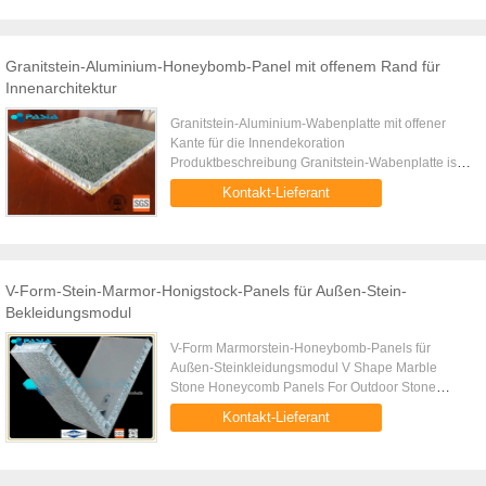
Granitstein-Aluminium-Honeybomb-Panel mit offenem Rand für
Innenarchitektur
Granitstein-Aluminium-Wabenplatte mit offener
Kante für die Innendekoration
Produktbeschreibung Granitstein-Wabenplatte ist
eine Sandwichplatte mit einer Aluminium-
Kontakt-Lieferant
Wabenplatte und einer Granitsteinfurnier. ...
V-Form-Stein-Marmor-Honigstock-Panels für Außen-Stein-
Bekleidungsmodul
V-Form Marmorstein-Honeybomb-Panels für
Außen-Steinkleidungsmodul V Shape Marble
Stone Honeycomb Panels For Outdoor Stone
Cladding Module is a sandwiched panel with an
Kontakt-Lieferant
aluminium honeycomb panel backing and a ...