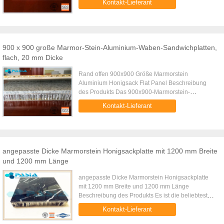
Kontakt-Lieferant
in Außenwänden, Böden usw. ...
900 x 900 große Marmor-Stein-Aluminium-Waben-Sandwichplatten,
flach, 20 mm Dicke
Rand offen 900x900 Größe Marmorstein
Aluminium Honigsack Flat Panel Beschreibung
des Produkts Das 900x900-Marmorstein-
Honeyball-Panel besteht aus einer natürlichen
Kontakt-Lieferant
ultradünnen Marmorplatte als Oberfl...
angepasste Dicke Marmorstein Honigsackplatte mit 1200 mm Breite
und 1200 mm Länge
angepasste Dicke Marmorstein Honigsackplatte
mit 1200 mm Breite und 1200 mm Länge
Beschreibung des Produkts Es ist die beliebteste
Größe für die meisten Projekte sind 1200mm mal
Kontakt-Lieferant
1200 mm. Da das Panelgewicht ...