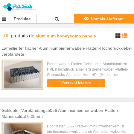
Produkte
Kontakt-Lieferant
100
produits
de
aluminum honeycomb panels
Lamellierter flacher Aluminiumbienenwaben-Platten-Hochdruckkleber
verpfändete
Bienenwaben-Platten-Gebrauchs-Aluminiumkern
HPL (Hochdruck lamelliert) Bienenwaben-Platten-
Gebrauchs-Aluminiumkern HPL (Hochdruck
lamelliert) wird von der abgefetteten
Kontakt-Lieferant
Aluminiumfolie von 0,05-Millimeter-starkem ...
Geklebter Verpfändungs5056 Aluminiumbienenwaben-Platten-
Marinesoldat 0.08mm
Hochfester 5056 Grad-Aluminiumwabenkern ist
ein besonders verbundener Aluminiumwabenkern