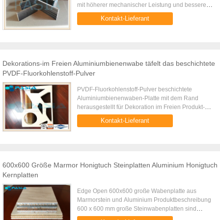
mit höherer mechanischer Leistung und besserem
Korrosionsbeständigkeitseigentum. Eigenschaften:
Kontakt-Lieferant
• Geringes Gewicht...
Dekorations-im Freien Aluminiumbienenwabe täfelt das beschichtete
PVDF-Fluorkohlenstoff-Pulver
PVDF-Fluorkohlenstoff-Pulver beschichtete
Aluminiumbienenwaben-Platte mit dem Rand
herausgestellt für Dekoration im Freien Produkt-
Beschreibung Die Pulverbeschichtung von PVDF-
Kontakt-Lieferant
Material ist im Allgemeinen mit ...
600x600 Größe Marmor Honigtuch Steinplatten Aluminium Honigtuch
Kernplatten
Edge Open 600x600 große Wabenplatte aus
Marmorstein und Aluminium Produktbeschreibung
600 x 600 mm große Steinwabenplatten sind
konventionellere Größen. Im Allgemeinen kann es