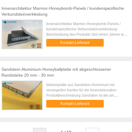
Innenarchitektur Marmor-Honeybomb-Panels / kundenspezifische
Verbundsteinverkleidung
Innenarchitektur Marmor-Honeybomb-Panels /
kundenspezifische Verbundsteinverkleidung
Beschreibung des Produkts Seit vielen Jahren wird
die dekorative Wirkung von Naturstein von vielen
Kontakt-Lieferant
Architekten bevorzugt.die ...
Sandstein-Aluminium-Honeyballplatte mit abgeschlossener
Randstärke 20 mm - 30 mm
Wabenplatte aus Sandstein-Aluminium mit
versiegelten Kanten für die Innendekoration.
Produktbeschreibung Sandstein ist die am
häufigsten verwendete Art von Architekturstein. Die
Kontakt-Lieferant
vor Hunderten von Jahren mit ...