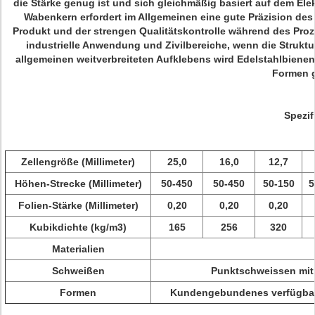
die Stärke genug ist und sich gleichmäßig basiert auf dem El
Wabenkern erfordert im Allgemeinen eine gute Präzision d
Produkt und der strengen Qualitätskontrolle während des Proz
industrielle Anwendung und Zivilbereiche, wenn die Struktur 
allgemeinen weitverbreiteten Aufklebens wird Edelstahlbie
Formen 
Spezif
Zellengröße (Millimeter)
25,0
16,0
12,7
Höhen-Strecke (Millimeter)
50-450
50-450
50-150
5
Folien-Stärke (Millimeter)
0,20
0,20
0,20
Kubikdichte (kg/m3)
165
256
320
Materialien
Schweißen
Punktschweissen mit 
Formen
Kundengebundenes verfügbares