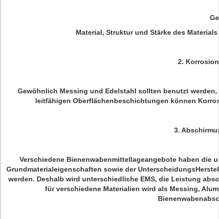
Ge
Material, Struktur und Stärke des Materia
2.
Korrosion
Gewöhnlich Messing und Edelstahl sollten benutzt werden,
leitfähigen Oberflächenbeschichtungen können Korros
3.
Abschirmu
Verschiedene Bienenwabenmittellageangebote haben die unt
Grundmaterialeigenschaften sowie der UnterscheidungsHerste
werden. Deshalb wird unterschiedliche EMS, die Leistung absc
für verschiedene Materialien wird als Messing, Alu
Bienenwabenabsc