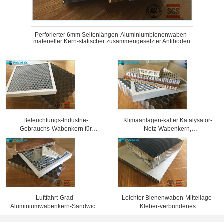
Perforierter 6mm Seitenlängen-Aluminiumbienenwaben-
materieller Kern-statischer zusammengesetzter Antiboden
Beleuchtungs-Industrie-
Klimaanlagen-kalter Katalysator-
Gebrauchs-Wabenkern für
Netz-Wabenkern,
verschiedene Ausstellungs-
Aluminiumbienenwaben-Platten
Scheinwerfer-Gitter
Luftfahrt-Grad-
Leichter Bienenwaben-Mittellage-
Aluminiumwabenkern-Sandwich-
Kleber-verbundenes
materielle Korrosionsbeständigkeit
Aluminiumverbundblech