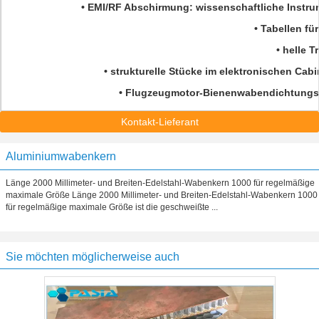
• EMI/RF Abschirmung: wissenschaftliche Instr
• Tabellen fü
• helle 
• strukturelle Stücke im elektronischen Ca
• Flugzeugmotor-Bienenwabendichtungs
Kontakt-Lieferant
Aluminiumwabenkern
Länge 2000 Millimeter- und Breiten-Edelstahl-Wabenkern 1000 für regelmäßige
maximale Größe Länge 2000 Millimeter- und Breiten-Edelstahl-Wabenkern 1000
für regelmäßige maximale Größe ist die geschweißte ...
Sie möchten möglicherweise auch