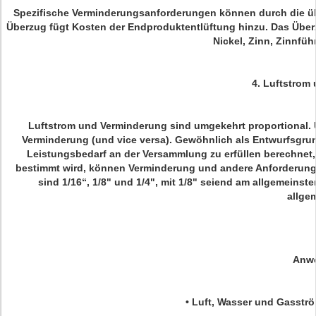
Spezifische Verminderungsanforderungen können durch die ü
Überzug fügt Kosten der Endproduktentlüftung hinzu. Das Über
Nickel, Zinn, Zinnfü
4.
Luftstrom 
Luftstrom und Verminderung sind umgekehrt proportional.
Verminderung (und vice versa). Gewöhnlich als Entwurfsgru
Leistungsbedarf an der Versammlung zu erfüllen berechnet, 
bestimmt wird, können Verminderung und andere Anforderung
sind 1/16“, 1/8" und 1/4", mit 1/8" seiend am allgemeinste
allge
Anw
• Luft, Wasser und Gasströ