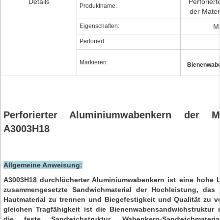
Details
Perforier
Produktname:
der Mater
Eigenschaften:
Ma
Perforiert:
Markieren:
Bienenwabe
Perforierter Aluminiumwabenkern der Mat
A3003H18
Allgemeine Anweisung:
A3003H18 durchlöcherter Aluminiumwabenkern ist eine hohe L
zusammengesetzte Sandwichmaterial der Hochleistung, das 
Hautmaterial zu trennen und Biegefestigkeit und Qualität zu v
gleichen Tragfähigkeit ist die Bienenwabensandwichstruktur
die feste Sandwichstruktur. Wabenkern-Sandwichmater