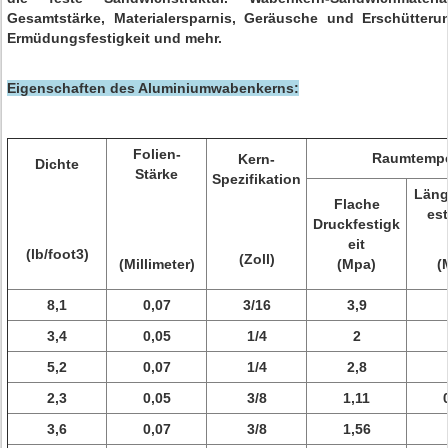
Gesamtstärke, Materialersparnis, Geräusche und Erschütterun
Ermüdungsfestigkeit und mehr.
Eigenschaften des Aluminiumwabenkerns:
Folien-
Raumtempe
Kern-
Dichte
Stärke
Spezifikation
Läng
Flache
est
Druckfestigk
eit
(lb/foot3)
(Zoll)
(Millimeter)
(Mpa)
(
8,1
0,07
3/16
3,9
3,4
0,05
1/4
2
5,2
0,07
1/4
2,8
2,3
0,05
3/8
1,11
3,6
0,07
3/8
1,56