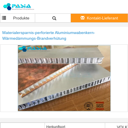
Produkte
Kontakt-Lieferant
Materialersparnis-perforierte Aluminiumwabenkern-
Wärmedämmungs-Brandverhütung
Herkunftsort
VOLK