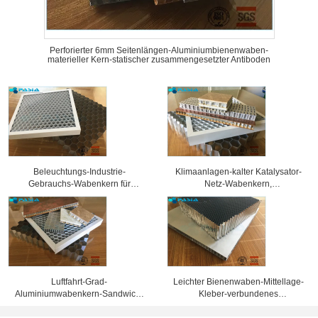
Perforierter 6mm Seitenlängen-Aluminiumbienenwaben-
materieller Kern-statischer zusammengesetzter Antiboden
Beleuchtungs-Industrie-
Klimaanlagen-kalter Katalysator-
Gebrauchs-Wabenkern für
Netz-Wabenkern,
verschiedene Ausstellungs-
Aluminiumbienenwaben-Platten
Scheinwerfer-Gitter
Luftfahrt-Grad-
Leichter Bienenwaben-Mittellage-
Aluminiumwabenkern-Sandwich-
Kleber-verbundenes
materielle Korrosionsbeständigkeit
Aluminiumverbundblech