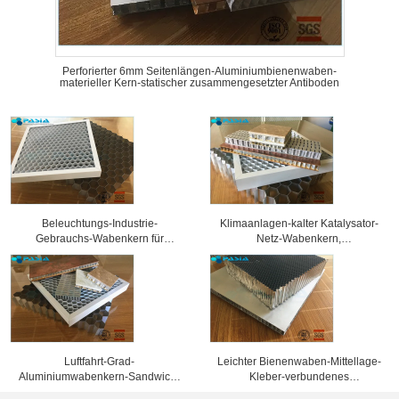
Perforierter 6mm Seitenlängen-Aluminiumbienenwaben-
materieller Kern-statischer zusammengesetzter Antiboden
Beleuchtungs-Industrie-
Klimaanlagen-kalter Katalysator-
Gebrauchs-Wabenkern für
Netz-Wabenkern,
verschiedene Ausstellungs-
Aluminiumbienenwaben-Platten
Scheinwerfer-Gitter
Luftfahrt-Grad-
Leichter Bienenwaben-Mittellage-
Aluminiumwabenkern-Sandwich-
Kleber-verbundenes
materielle Korrosionsbeständigkeit
Aluminiumverbundblech