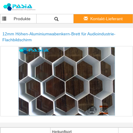
Produkte
Kontakt-Lieferant
12mm Höhen-Aluminiumwabenkern-Brett für Audioindustrie-
Flachbildschirm
Herkunftsort