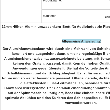
Produktname:
Markieren:
Bien
12mm Höhen-Aluminiumwabenkern-Brett für Audioindustrie-Flac
Allgemeine Anweisung:
Der Aluminiumwabenkern wird durch eine Mehrzahl von Schicht
lamelliert und ausgedehnt dann, um eine regelmäßige Bie
Aluminiumbienenwabe hat ausgezeichnete Leistung, mit Scha
keinen den Graten, passend, damit Kern der hohen Quali
Anwendungen gegenüberstellt. Sie hat die Vorteile der An
Schalldämmung und der Schlagzähigkeit. Es ist für verschiede
Rohre und so weiter besonders passend. Offene, gerade, dich
die effektivsten Fluss-Leitmaterialien, besonders fü
Fanwechselkurssysteme. Der Gebrauch einer durchgebrannten 
auf der Spinnmaschine korrigiert, lässt eine einheitlichere 
optimale Abkühlen und das Kurieren des Schleppseiles zu. Er
verwendet werden.