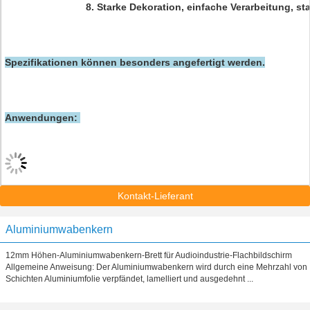
8. Starke Dekoration, einfache Verarbeitung, st
Spezifikationen können besonders angefertigt werden.
Anwendungen:
Kontakt-Lieferant
Aluminiumwabenkern
12mm Höhen-Aluminiumwabenkern-Brett für Audioindustrie-Flachbildschirm
Allgemeine Anweisung: Der Aluminiumwabenkern wird durch eine Mehrzahl von
Schichten Aluminiumfolie verpfändet, lamelliert und ausgedehnt ...