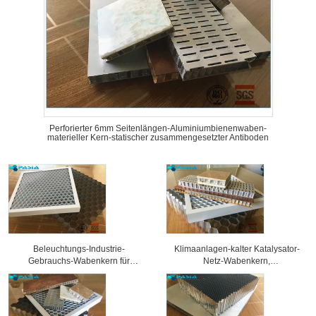
Perforierter 6mm Seitenlängen-Aluminiumbienenwaben-
materieller Kern-statischer zusammengesetzter Antiboden
Beleuchtungs-Industrie-
Klimaanlagen-kalter Katalysator-
Gebrauchs-Wabenkern für
Netz-Wabenkern,
verschiedene Ausstellungs-
Aluminiumbienenwaben-Platten
Scheinwerfer-Gitter