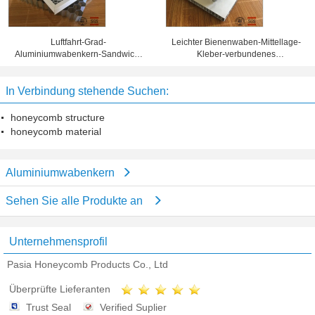
Luftfahrt-Grad-
Leichter Bienenwaben-Mittellage-
Aluminiumwabenkern-Sandwich-
Kleber-verbundenes
materielle Korrosionsbeständigkeit
Aluminiumverbundblech
In Verbindung stehende Suchen:
honeycomb structure
honeycomb material
Aluminiumwabenkern
Sehen Sie alle Produkte an
Unternehmensprofil
Pasia Honeycomb Products Co., Ltd
Überprüfte Lieferanten
Trust Seal
Verified Suplier