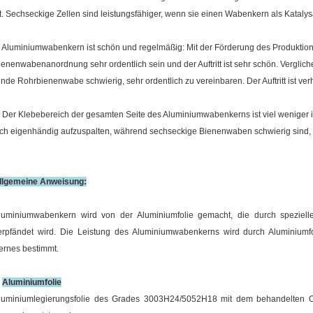
st. Sechseckige Zellen sind leistungsfähiger, wenn sie einen Wabenkern als Katalys
. Aluminiumwabenkern ist schön und regelmäßig: Mit der Förderung des Produktio
ienenwabenanordnung sehr ordentlich sein und der Auftritt ist sehr schön. Verglic
unde Rohrbienenwabe schwierig, sehr ordentlich zu vereinbaren. Der Auftritt ist verh
. Der Klebebereich der gesamten Seite des Aluminiumwabenkerns ist viel weniger
ich eigenhändig aufzuspalten, während sechseckige Bienenwaben schwierig sind, s
llgemeine Anweisung:
luminiumwabenkern wird von der Aluminiumfolie gemacht, die durch speziell
erpfändet wird. Die Leistung des Aluminiumwabenkerns wird durch Aluminiumfo
ernes bestimmt.
.
Aluminiumfolie
luminiumlegierungsfolie des Grades 3003H24/5052H18 mit dem behandelten Obe