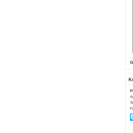
G
K
P
A
T
F