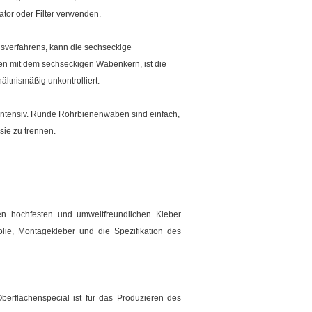
ator oder Filter verwenden.
nsverfahrens, kann die sechseckige
hen mit dem sechseckigen Wabenkern, ist die
ältnismäßig unkontrolliert.
 intensiv. Runde Rohrbienenwaben sind einfach,
ie zu trennen.
en hochfesten und umweltfreundlichen Kleber
lie, Montagekleber und die Spezifikation des
rflächenspecial ist für das Produzieren des