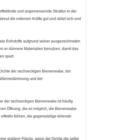
fektivste und angemessenste Struktur in der
eut die externen Kräfte gut und stützt sich und
ele Rohstoffe aufgrund seiner ausgezeichneten
nn er dünnere Materialien benutzen, damit das
en spart.
chte der sechseckigen Bienenwabe, der
er Wärmedämmung und der
che der sechseckigen Bienenwabe ist häufig
hen Öffnung, die es möglich, die Bienenwabe
effektiv führen, die gegenwärtige teilende
ine größere Fläche, wenn die Dichte die selbe