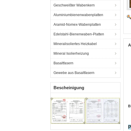
Geschweißter Wabenkern
Aluminiumbienenwabenplatten
Aramid-Nomex-Wabenplatten
Edelstahl-Bienenwaben-Platten
Mineralisoliertes Heizkabel
A
Mineral Isolierheizung
Basaltfasern
Gewebe aus Basaltfasern
Bescheinigung
B
P