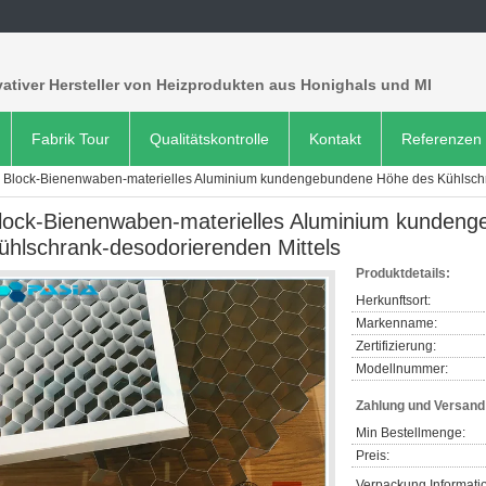
ativer Hersteller von Heizprodukten aus Honighals und MI
Fabrik Tour
Qualitätskontrolle
Kontakt
Referenzen
Block-Bienenwaben-materielles Aluminium kundengebundene Höhe des Kühlschr
lock-Bienenwaben-materielles Aluminium kunden
ühlschrank-desodorierenden Mittels
Produktdetails:
Herkunftsort:
Markenname:
Zertifizierung:
Modellnummer:
Zahlung und Versan
Min Bestellmenge:
Preis:
Verpackung Informati