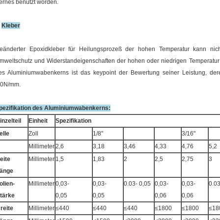
ernes benutzt worden.
.
Kleber
eänderter Epoxidkleber für Heilungsprozeß der hohen Temperatur kann nich
mweltschutz und Widerstandeigenschaften der hohen oder niedrigen Temperatur 
es Aluminiumwabenkerns ist das keypoint der Bewertung seiner Leistung, der
.0N/mm.
pezifikation des Aluminiumwabenkerns:
inzelteil
Einheit
Spezifikation
elle
Zoll
1/8"
3/16"
Millimeter
2,6
3,18
3,46
4,33
4,76
5,2
eite
Millimeter
1,5
1,83
2
2,5
2,75
3
änge
olien-
Millimeter
0,03-
0,03-
0.03- 0,05
0,03-
0,03-
0.03
tärke
0,05
0,05
0,06
0,06
reite
Millimeter
≤440
≤440
≤440
≤1800
≤1800
≤18