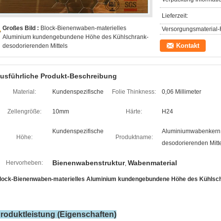
Lieferzeit:
Großes Bild :
Block-Bienenwaben-materielles
Versorgungsmaterial-F
Aluminium kundengebundene Höhe des Kühlschrank-
Kontakt
desodorierenden Mittels
usführliche Produkt-Beschreibung
Material:
Kundenspezifische
Folie Thinkness:
0,06 Millimeter
Zellengröße:
10mm
Härte:
H24
Kundenspezifische
Aluminiumwabenkern d
Höhe:
Produktname:
desodorierenden Mitt
Bienenwabenstruktur
Wabenmaterial
Hervorheben:
,
lock-Bienenwaben-materielles Aluminium kundengebundene Höhe des Kühlsch
roduktleistung (Eigenschaften)