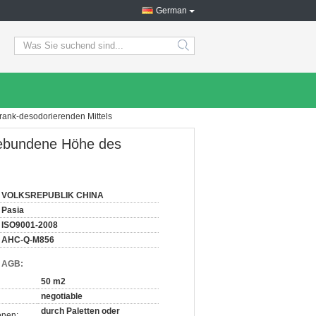
German
search
ank-desodorierenden Mittels
gebundene Höhe des
VOLKSREPUBLIK CHINA
Pasia
ISO9001-2008
AHC-Q-M856
d AGB:
50 m2
negotiable
durch Paletten oder
onen: