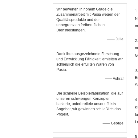
Wir bewerten in hohem Grade die
1
Zusammenarbeit mit Pasia wegen der
N
Qualitätsprodukte und der
unbegrenzten freiberuflichen
m
Dienstleistungen.
—— Julie
2
m
Dank Ihre ausgezeichnete Forschung
G
und Entwicklung Fähigkeit, erhielten wir
schließlich die erfüllten Waren von
Pasia.
3
B
—— Ashraf
S
Die schnelle Beispielfabrikation, die auf
unseren schwierigen Konzepten
4
basierte, unterbreitete unser effektiv
k
Angebot, wir gewinnen schließlich das
Projekt.
f
L
—— George
5