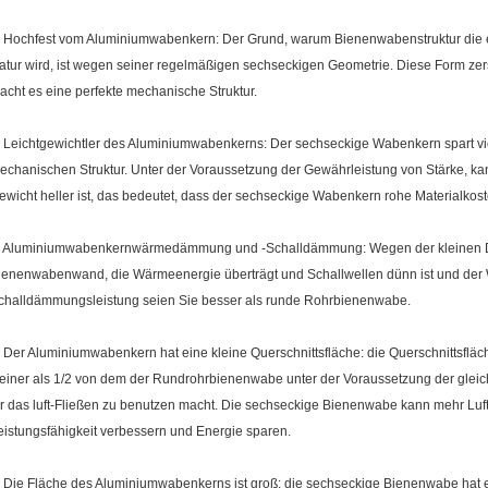
. Hochfest vom Aluminiumwabenkern: Der Grund, warum Bienenwabenstruktur die ef
atur wird, ist wegen seiner regelmäßigen sechseckigen Geometrie. Diese Form zerstr
acht es eine perfekte mechanische Struktur.
. Leichtgewichtler des Aluminiumwabenkerns: Der sechseckige Wabenkern spart vi
echanischen Struktur. Unter der Voraussetzung der Gewährleistung von Stärke, ka
ewicht heller ist, das bedeutet, dass der sechseckige Wabenkern rohe Materialkost
. Aluminiumwabenkernwärmedämmung und -Schalldämmung: Wegen der kleinen Di
ienenwabenwand, die Wärmeenergie überträgt und Schallwellen dünn ist und d
challdämmungsleistung seien Sie besser als runde Rohrbienenwabe.
. Der Aluminiumwabenkern hat eine kleine Querschnittsfläche: die Querschnittsflä
leiner als 1/2 von dem der Rundrohrbienenwabe unter der Voraussetzung der gleic
ür das luft-Fließen zu benutzen macht. Die sechseckige Bienenwabe kann mehr Luft 
eistungsfähigkeit verbessern und Energie sparen.
. Die Fläche des Aluminiumwabenkerns ist groß: die sechseckige Bienenwabe hat e