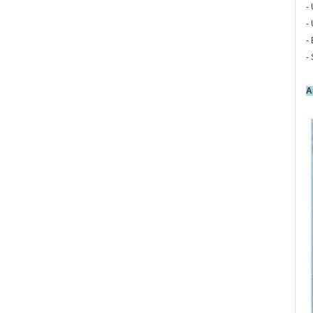
-
-
- 
-
A