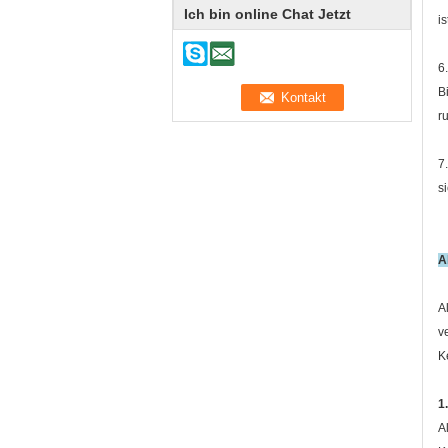
Ich bin online Chat Jetzt
i
6
B
r
7
s
A
A
v
K
1
A