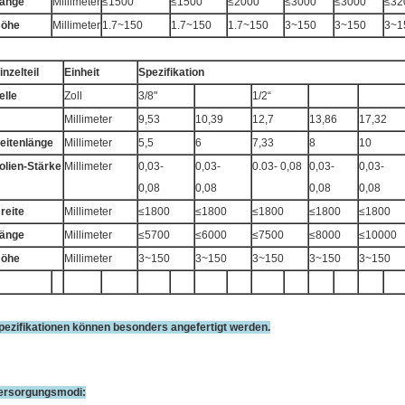
änge
Millimeter
≤1500
≤1500
≤2000
≤3000
≤3000
≤32
öhe
Millimeter
1.7~150
1.7~150
1.7~150
3~150
3~150
3~1
inzelteil
Einheit
Spezifikation
elle
Zoll
3/8"
1/2“
Millimeter
9,53
10,39
12,7
13,86
17,32
eitenlänge
Millimeter
5,5
6
7,33
8
10
olien-Stärke
Millimeter
0,03-
0,03-
0.03- 0,08
0,03-
0,03-
0,08
0,08
0,08
0,08
reite
Millimeter
≤1800
≤1800
≤1800
≤1800
≤1800
änge
Millimeter
≤5700
≤6000
≤7500
≤8000
≤10000
öhe
Millimeter
3~150
3~150
3~150
3~150
3~150
pezifikationen können besonders angefertigt werden.
ersorgungsmodi: