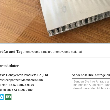
,
röße und Tag:
honeycomb structure
honeycomb material
ontaktdaten
asia Honeycomb Products Co., Ltd
Senden Sie Ihre Anfrage di
nsprechpartner:
Mr. Warren Sun
elefon:
86-573-8825-9179
axen:
86-573-8825-9180