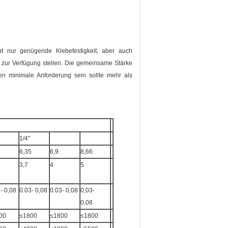
t nur genügende Klebefestigkeit, aber auch
zur Verfügung stellen. Die gemeinsame Stärke
en minimale Anforderung sein sollte mehr als
1/4"
6,35
6,9
8,66
3,7
4
5
- 0,08
0.03- 0,08
0.03- 0,08
0,03-
0,08
00
≤1800
≤1800
≤1800