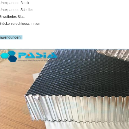
 Unexpanded Block
 Unexpanded Scheibe
Erweitertes Blatt
 Stücke zurechtgeschnitten
nwendungen: