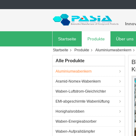
Innov
Startseite
Produkte
Über uns
Startseite
Produkte
Aluminiumwabenkern
Alle Produkte
B
K
Aluminiumwabenkern
Aramid-Nomex-Wabenkern
Waben-Luftstrom-Gleichrichter
EMI-abgeschirmte Wabenlüftung
Honighalsrobben
Waben-Energieabsorber
Waben-Aufpralldämpfer