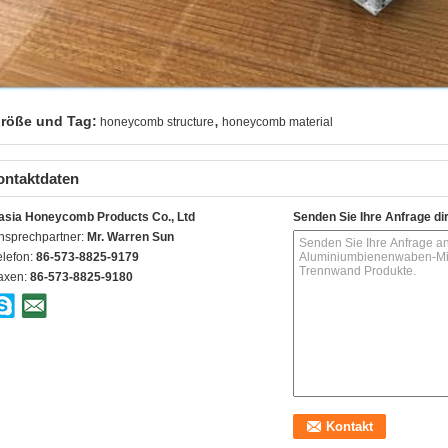
,
röße und Tag:
honeycomb structure
honeycomb material
ontaktdaten
asia Honeycomb Products Co., Ltd
Senden Sie Ihre Anfrage di
nsprechpartner:
Mr. Warren Sun
elefon:
86-573-8825-9179
axen:
86-573-8825-9180