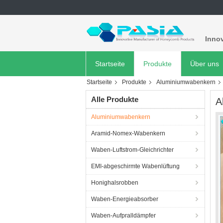
Innov
Startseite
Produkte
Über uns
Startseite
Produkte
Aluminiumwabenkern
Alle Produkte
A
Aluminiumwabenkern
Aramid-Nomex-Wabenkern
Waben-Luftstrom-Gleichrichter
EMI-abgeschirmte Wabenlüftung
Honighalsrobben
Waben-Energieabsorber
Waben-Aufpralldämpfer