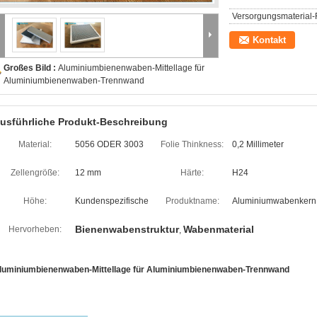
Versorgungsmaterial-F
Kontakt
Großes Bild :
Aluminiumbienenwaben-Mittellage für
Aluminiumbienenwaben-Trennwand
usführliche Produkt-Beschreibung
Material:
5056 ODER 3003
Folie Thinkness:
0,2 Millimeter
Zellengröße:
12 mm
Härte:
H24
Höhe:
Kundenspezifische
Produktname:
Aluminiumwabenkern
Bienenwabenstruktur
Wabenmaterial
Hervorheben:
,
luminiumbienenwaben-Mittellage für Aluminiumbienenwaben-Trennwand