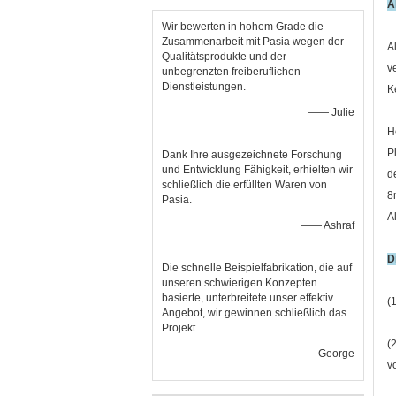
A
Wir bewerten in hohem Grade die
Zusammenarbeit mit Pasia wegen der
A
Qualitätsprodukte und der
v
unbegrenzten freiberuflichen
Dienstleistungen.
K
—— Julie
H
P
Dank Ihre ausgezeichnete Forschung
und Entwicklung Fähigkeit, erhielten wir
d
schließlich die erfüllten Waren von
8
Pasia.
A
—— Ashraf
D
Die schnelle Beispielfabrikation, die auf
unseren schwierigen Konzepten
basierte, unterbreitete unser effektiv
(
Angebot, wir gewinnen schließlich das
Projekt.
(
—— George
v