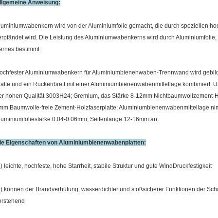
llgemeine Anweisung:
luminiumwabenkern wird von der Aluminiumfolie gemacht, die durch speziellen ho
erpfändet wird. Die Leistung des Aluminiumwabenkerns wird durch Aluminiumfolie,
ernes bestimmt.
ochfester Aluminiumwabenkern für Aluminiumbienenwaben-Trennwand wird gebilde
latte und ein Rückenbrett mit einer Aluminiumbienenwabenmittellage kombiniert.
er hohen Qualität 3003H24; Gremium, das Stärke 8-12mm Nichtbaumwollzement-Holzf
mm Baumwolle-freie Zement-Holzfaserplatte; Aluminiumbienenwabenmittellage nim
luminiumfoliestärke 0.04-0.06mm, Seitenlänge 12-16mm an.
ie Eigenschaften von Aluminiumbienenwabenplatten:
1) leichte, hochfeste, hohe Starrheit, stabile Struktur und gute WindDruckfestigkeit
2) können der Brandverhütung, wasserdichter und stoßsicherer Funktionen der 
orstehend