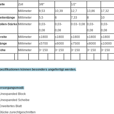
elle
Zoll
3/8"
1/2“
Millimeter
9,53
10,39
12,7
13,86
17,32
eitenlänge
Millimeter
5,5
6
7,33
8
10
olien-Stärke
Millimeter
0,03-
0,03-
0.03- 0,08
0,03-
0,03-
0,08
0,08
0,08
0,08
reite
Millimeter
≤1800
≤1800
≤1800
≤1800
≤1800
änge
Millimeter
≤5700
≤6000
≤7500
≤8000
≤10000
öhe
Millimeter
3~150
3~150
3~150
3~150
3~150
pezifikationen können besonders angefertigt werden.
ersorgungsmodi:
 Unexpanded Block
 Unexpanded Scheibe
Erweitertes Blatt
 Stücke zurechtgeschnitten