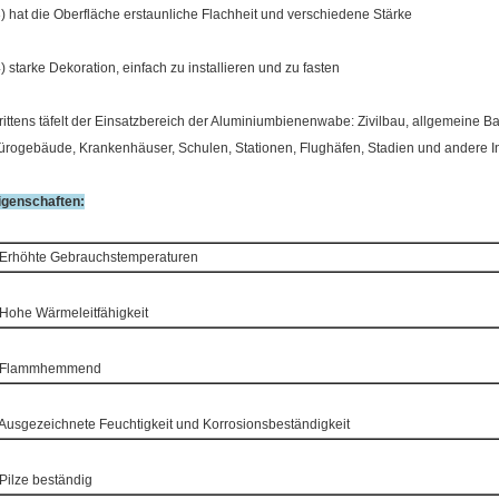
3) hat die Oberfläche erstaunliche Flachheit und verschiedene Stärke
4) starke Dekoration, einfach zu installieren und zu fasten
rittens täfelt der Einsatzbereich der Aluminiumbienenwabe: Zivilbau, allgemeine B
ürogebäude, Krankenhäuser, Schulen, Stationen, Flughäfen, Stadien und andere
igenschaften:
 Erhöhte Gebrauchstemperaturen
 Hohe Wärmeleitfähigkeit
 Flammhemmend
 Ausgezeichnete Feuchtigkeit und Korrosionsbeständigkeit
 Pilze beständig