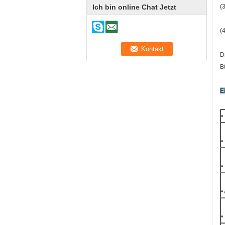
Ich bin online Chat Jetzt
(
(
D
B
E
•
•
•
•
•