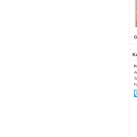
G
K
P
A
T
F