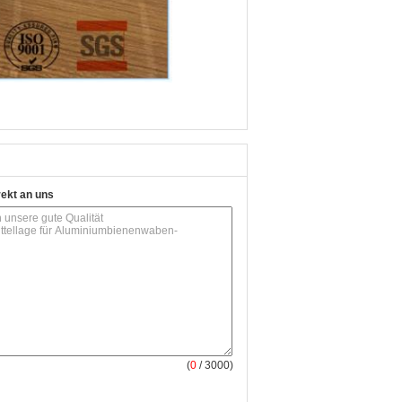
rekt an uns
(
0
/ 3000)