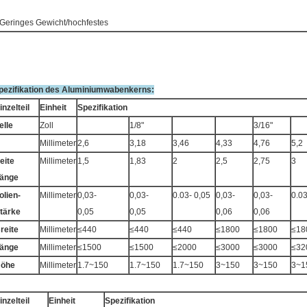
 Geringes Gewicht/hochfestes
pezifikation des Aluminiumwabenkerns:
inzelteil
Einheit
Spezifikation
elle
Zoll
1/8"
3/16"
Millimeter
2,6
3,18
3,46
4,33
4,76
5,2
eite
Millimeter
1,5
1,83
2
2,5
2,75
3
änge
olien-
Millimeter
0,03-
0,03-
0.03- 0,05
0,03-
0,03-
0.03
tärke
0,05
0,05
0,06
0,06
reite
Millimeter
≤440
≤440
≤440
≤1800
≤1800
≤18
änge
Millimeter
≤1500
≤1500
≤2000
≤3000
≤3000
≤32
öhe
Millimeter
1.7~150
1.7~150
1.7~150
3~150
3~150
3~1
inzelteil
Einheit
Spezifikation