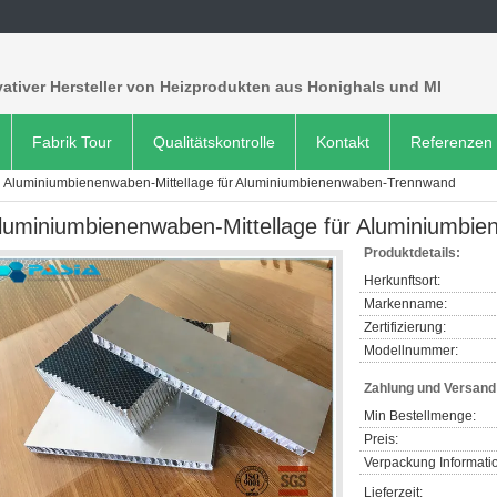
ativer Hersteller von Heizprodukten aus Honighals und MI
Fabrik Tour
Qualitätskontrolle
Kontakt
Referenzen
Aluminiumbienenwaben-Mittellage für Aluminiumbienenwaben-Trennwand
luminiumbienenwaben-Mittellage für Aluminiumbi
Produktdetails:
Herkunftsort:
Markenname:
Zertifizierung:
Modellnummer:
Zahlung und Versan
Min Bestellmenge:
Preis:
Verpackung Informati
Lieferzeit: