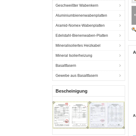
Geschweißter Wabenkern
Aluminiumbienenwabenplatten
Aramid-Nomex-Wabenplatten
Edelstahl-Bienenwaben-Platten
Mineralisoliertes Heizkabel
A
Mineral Isolierheizung
Basaltfasern
Gewebe aus Basaltfasern
Bescheinigung
A