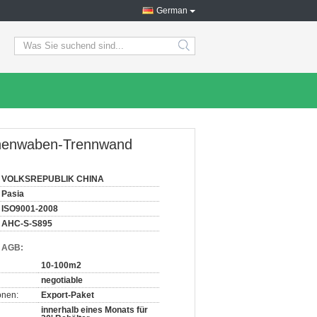
German
search
enenwaben-Trennwand
VOLKSREPUBLIK CHINA
Pasia
ISO9001-2008
AHC-S-S895
d AGB:
10-100m2
negotiable
onen:
Export-Paket
innerhalb eines Monats für