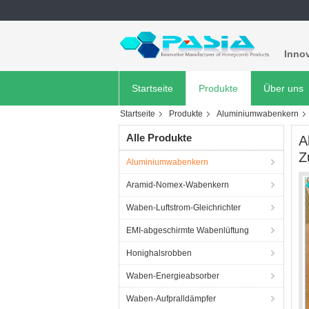
Innov
Startseite
Produkte
Über uns
Startseite
Produkte
Aluminiumwabenkern
Alle Produkte
A
Z
Aluminiumwabenkern
Aramid-Nomex-Wabenkern
Waben-Luftstrom-Gleichrichter
EMI-abgeschirmte Wabenlüftung
Honighalsrobben
Waben-Energieabsorber
Waben-Aufpralldämpfer