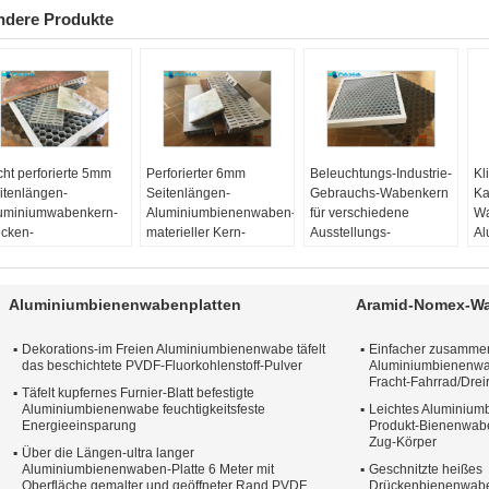
ndere Produkte
cht perforierte 5mm
Perforierter 6mm
Beleuchtungs-Industrie-
Kl
itenlängen-
Seitenlängen-
Gebrauchs-Wabenkern
Ka
uminiumwabenkern-
Aluminiumbienenwaben-
für verschiedene
Wa
cken-
materieller Kern-
Ausstellungs-
Al
sammensetzungs-
statischer
Scheinwerfer-Gitter
Pl
tt
zusammengesetzter
Material:
3003 0R
Ma
tallmaterial:
Alaun
Antiboden
5052
50
Aluminiumbienenwabenplatten
Aramid-Nomex-W
003 oder A5052.
Material:
5056 ODER
Folie Thinkness:
0,04-
Fo
lie
3003
-0.07mm
-0
Dekorations-im Freien Aluminiumbienenwabe täfelt
Einfacher zusamme
erfläche:
Poliert
Folie Thinkness:
0,06
Zellengröße:
16 mm
Ze
das beschichtete PVDF-Fluorkohlenstoff-Pulver
Aluminiumbienenwa
alitäts-Garantiezeit:
Millimeter
Härte:
H18
Hä
Fracht-Fahrrad/Drei
 Jahre
Zellengröße:
6 mm
Täfelt kupfernes Furnier-Blatt befestigte
öße:
Aluminiumbienenwabe feuchtigkeitsfeste
Mehr als 6
Härte:
H24
Leichtes Aluminiu
Energieeinsparung
Produkt-Bienenwabe
ter lang und 1,5
Zug-Körper
ter breit
Über die Längen-ultra langer
Aluminiumbienenwaben-Platte 6 Meter mit
Geschnitzte heißes
Oberfläche gemalter und geöffneter Rand PVDF
Drückenbienenwabe