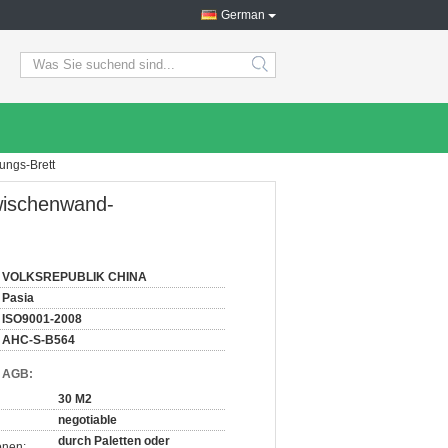
German
search
ngs-Brett
wischenwand-
VOLKSREPUBLIK CHINA
Pasia
ISO9001-2008
AHC-S-B564
d AGB:
30 M2
negotiable
durch Paletten oder
onen: