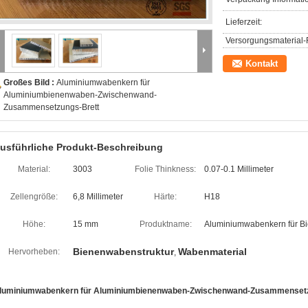
Lieferzeit:
Versorgungsmaterial-F
Kontakt
Großes Bild :
Aluminiumwabenkern für
Aluminiumbienenwaben-Zwischenwand-
Zusammensetzungs-Brett
usführliche Produkt-Beschreibung
Material:
3003
Folie Thinkness:
0.07-0.1 Millimeter
Zellengröße:
6,8 Millimeter
Härte:
H18
Höhe:
15 mm
Produktname:
Aluminiumwabenkern für B
Bienenwabenstruktur
Wabenmaterial
Hervorheben:
,
luminiumwabenkern für Aluminiumbienenwaben-Zwischenwand-Zusammensetz