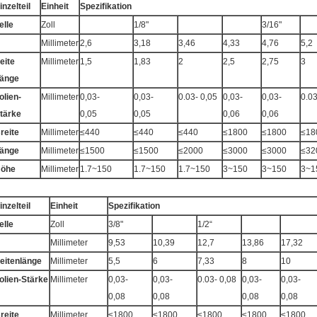
inzelteil
Einheit
Spezifikation
elle
Zoll
1/8"
3/16"
Millimeter
2,6
3,18
3,46
4,33
4,76
5,2
eite
Millimeter
1,5
1,83
2
2,5
2,75
3
änge
olien-
Millimeter
0,03-
0,03-
0.03- 0,05
0,03-
0,03-
0.03
tärke
0,05
0,05
0,06
0,06
reite
Millimeter
≤440
≤440
≤440
≤1800
≤1800
≤18
änge
Millimeter
≤1500
≤1500
≤2000
≤3000
≤3000
≤32
öhe
Millimeter
1.7~150
1.7~150
1.7~150
3~150
3~150
3~1
inzelteil
Einheit
Spezifikation
elle
Zoll
3/8"
1/2“
Millimeter
9,53
10,39
12,7
13,86
17,32
eitenlänge
Millimeter
5,5
6
7,33
8
10
olien-Stärke
Millimeter
0,03-
0,03-
0.03- 0,08
0,03-
0,03-
0,08
0,08
0,08
0,08
reite
Millimeter
≤1800
≤1800
≤1800
≤1800
≤1800