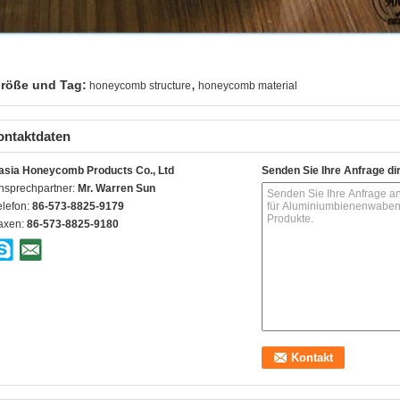
,
röße und Tag:
honeycomb structure
honeycomb material
ontaktdaten
asia Honeycomb Products Co., Ltd
Senden Sie Ihre Anfrage di
nsprechpartner:
Mr. Warren Sun
elefon:
86-573-8825-9179
axen:
86-573-8825-9180