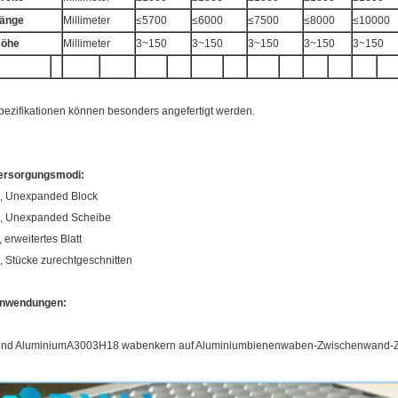
änge
Millimeter
≤5700
≤6000
≤7500
≤8000
≤10000
öhe
Millimeter
3~150
3~150
3~150
3~150
3~150
pezifikationen können besonders angefertigt werden.
ersorgungsmodi:
., Unexpanded Block
., Unexpanded Scheibe
, erweitertes Blatt
., Stücke zurechtgeschnitten
nwendungen:
ind AluminiumA3003H18 wabenkern auf Aluminiumbienenwaben-Zwischenwand-Zus