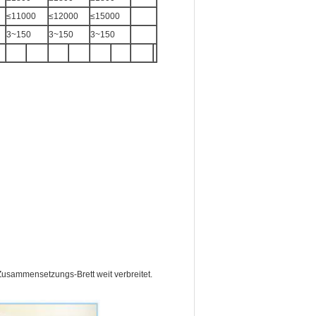
≤11000
≤12000
≤15000
3~150
3~150
3~150
ammensetzungs-Brett weit verbreitet.