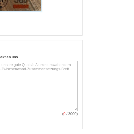
rekt an uns
(
0
/ 3000)