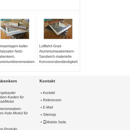
imaanlagen-kalter
Luftfahrt-Grad-
talysator-Netz-
Aluminiumwabenkern-
benkern,
Sandwich-materielle
uminiumbienenwaben-
Korrosionsbeständigkeit
atten
Material:
5052
terial:
3003 0R
Folie Thinkness:
52
0.07mm
abenkern
Kontakt
lie Thinkness:
0,04-
Zellengröße:
10mm
.07mm
Härte:
H24
ngebauter
Kontakt
llengröße:
16 mm
ben-Kasten für
rte:
H18
Referenzen
rad/Motor
E-Mail
mbienenwaben-
n-Auto-Modul für
Sitemap
Mobile Seite
n-Produkt-