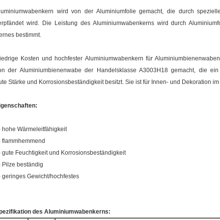
luminiumwabenkern wird von der Aluminiumfolie gemacht, die durch speziell
erpfändet wird. Die Leistung des Aluminiumwabenkerns wird durch Aluminiumfo
ernes bestimmt.
iedrige Kosten und hochfester Aluminiumwabenkern für Aluminiumbienenwabe
on der Aluminiumbienenwabe der Handelsklasse A3003H18 gemacht, die ein nied
ute Stärke und Korrosionsbeständigkeit besitzt. Sie ist für Innen- und Dekoration im
igenschaften:
) hohe Wärmeleitfähigkeit
) flammhemmend
) gute Feuchtigkeit und Korrosionsbeständigkeit
) Pilze beständig
) geringes Gewicht/hochfestes
pezifikation des Aluminiumwabenkerns: