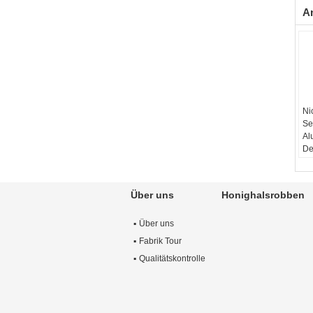
A
Ni
Se
Al
De
Zu
Bre
Me
Über uns
Honighalsrobben
A3
Fo
Über uns
Ob
Qu
Fabrik Tour
10
Qualitätskontrolle
Gr
Me
Me