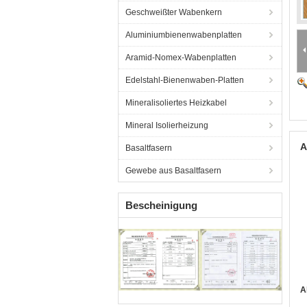
Geschweißter Wabenkern
Aluminiumbienenwabenplatten
Aramid-Nomex-Wabenplatten
Edelstahl-Bienenwaben-Platten
Mineralisoliertes Heizkabel
Mineral Isolierheizung
A
Basaltfasern
Gewebe aus Basaltfasern
Bescheinigung
A