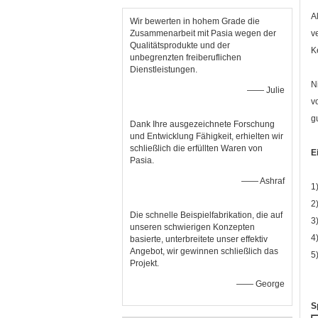
A
Wir bewerten in hohem Grade die
Zusammenarbeit mit Pasia wegen der
v
Qualitätsprodukte und der
K
unbegrenzten freiberuflichen
Dienstleistungen.
N
—— Julie
v
g
Dank Ihre ausgezeichnete Forschung
und Entwicklung Fähigkeit, erhielten wir
schließlich die erfüllten Waren von
E
Pasia.
—— Ashraf
1
2
Die schnelle Beispielfabrikation, die auf
3
unseren schwierigen Konzepten
4
basierte, unterbreitete unser effektiv
Angebot, wir gewinnen schließlich das
5
Projekt.
—— George
S