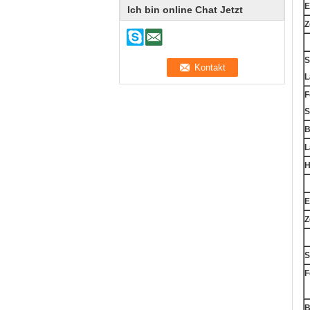
E
Ich bin online Chat Jetzt
Z
S
L
F
S
B
L
H
E
Z
S
F
B