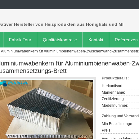
ativer Hersteller von Heizprodukten aus Honighals und MI
Fabrik Tour
Qualitätskontrolle
Kontakt
Referenzen
Aluminiumwabenkern für Aluminiumbienenwaben-Zwischenwand-Zusammensetzu
luminiumwabenkern für Aluminiumbienenwaben-Z
usammensetzungs-Brett
Produktdetails:
Herkunftsort:
Markenname:
Zertifizierung:
Modellnummer:
Zahlung und Versan
Min Bestellmenge:
Preis:
Verpackung Informati